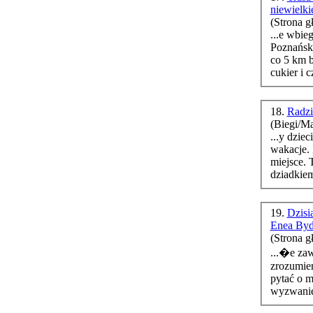
niewielk
(Strona g
...e wbi
co 5 km 
cukier i c
18.
Radz
(Biegi/M
...y dziec
miejsce. 
dziadkiem
19.
Dzisi
Enea Byd
(Strona g
...�e za
zrozumien
pytać o m
wyzwanie,