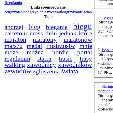
Regulamin
debiutant
Linki sponsorowane
odgrzybianie
odgrzybianie mieszkań
odgrzybianie ścian
Tagi:
2.
Tereno
(Strona g
biegu
bieg
bieganie
andrzej
...b mających 
tych, któ
carrefour
cross
dniu
jednak
które
kilometró
maraton
maratony
maratonów
marszu
mistrzostw
medal
mnie
3.
Wystar
może
można
nordic
portal
(Strona g
regulamin
startu
trasie
trasy
... 13 ty
walking
zawodnicy
zawodników
zostanie 
i miłośni
zawodów
świata
zgłoszenia
17. PK...
4.
Startuj
maratoni
(Strona g
...ideą j
pokoleń, 
królewsk