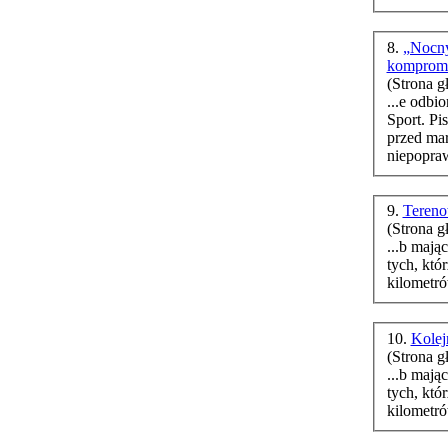
8.
„Nocny
kompromi
(Strona g
...e odbi
Sport. Pi
przed maratonem. I… jest
niepopraw
9.
Tereno
(Strona g
...b mających 
tych, któ
kilometró
10.
Kolej
(Strona g
...b mających 
tych, któ
kilometró