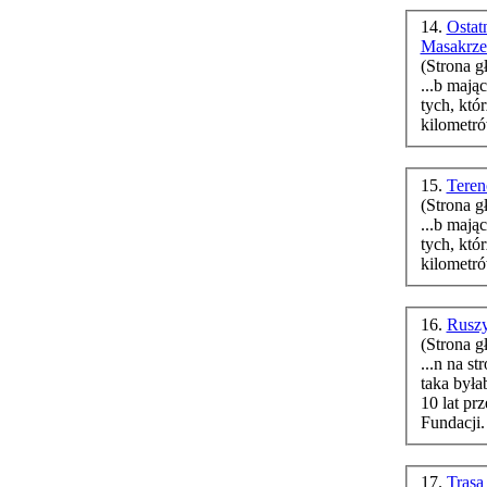
14.
Ostat
Masakrz
(Strona g
...b mających 
tych, któ
kilometró
15.
Teren
(Strona g
...b mających 
tych, któ
kilometró
16.
Ruszy
(Strona g
...n na stroni
taka był
10 lat pr
Fundacji.
17.
Trasa