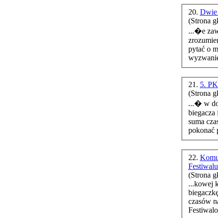
20.
Dwie 
(Strona g
...�e za
zrozumien
pytać o m
wyzwanie,
21.
5. PK
(Strona g
...� w do
biegacza 
suma czas
pokonać p
22.
Komun
Festiwal
(Strona g
...kowej 
czasów na
Festiwalo.