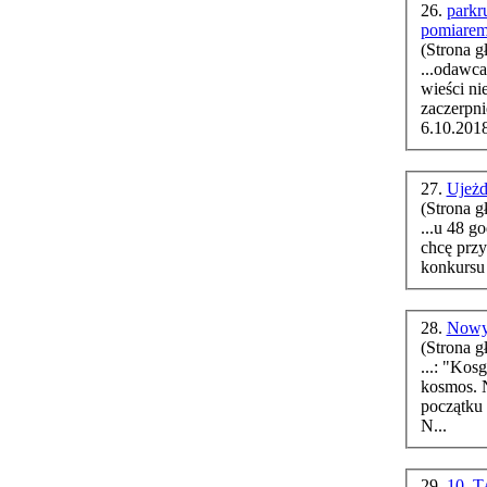
26.
parkr
pomiarem
(Strona g
...odawca
zaczerpnięt
6.10.2018
27.
Ujeżd
(Strona g
...u 48 godzi
chcę prz
konkursu
28.
Nowy 
(Strona g
...: "Kosgei bez
k
początku
N...
29.
10. T