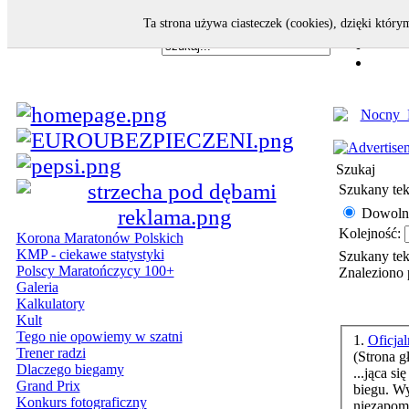
Ta strona używa ciasteczek (cookies), dzięki który
Szukaj
Szukany tek
Dowoln
Kolejność:
Korona Maratonów Polskich
KMP - ciekawe statystyki
Szukany te
Polscy Maratończycy 100+
Znaleziono 
Galeria
Kalkulatory
Kult
Tego nie opowiemy w szatni
1.
Oficja
Trener radzi
(Strona g
Dlaczego biegamy
...jąca si
Grand Prix
biegu. W
Konkurs fotograficzny
niezapom