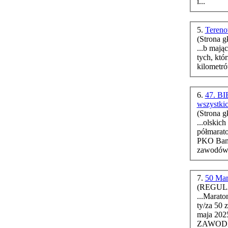
i...
5.
Tereno
(Strona g
...b mających 
tych, któ
kilometró
6.
47. BI
wszystki
(Strona g
...olskic
półmarato
PKO Bank P
zawodów 
7.
50 Ma
(REGULA
...Maraton Andrzeja
ty/za 50 
maja 2025 r., ni
ZAWODN