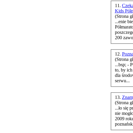
11.
Czeka
Kids Pół
(Strona g
...enie biegaczy. W liczbie 900 
Półmarat
poszczegó
200 zawod
12.
Pozn
(Strona g
...bsp; - Poznańskie imprezy biegowe starają się zmieniać po
to, by ich
dla środo
serwu...
13.
Znamy
(Strona g
...ło się
nie mogł
2009 rok
poznański