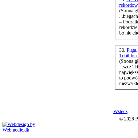
rekordo
(Strona g
...biegac
– Począt
rekordzie
bo nie chc
30.
Piąta
Triathlon
(Strona g
...szcz Tr
najwięks
to podwój
niezwykle
Wstecz
© 2026 