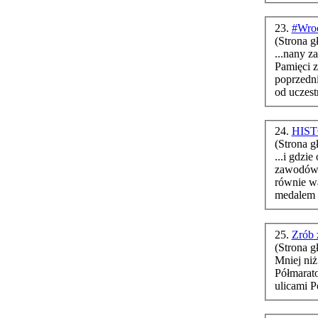
23.
#Wroc
(Strona g
...nany z
Pamięci 
poprzedn
od uczest
24.
HIS
(Strona g
...i gdzi
równie wa
medalem o
25.
Zrób 
(Strona g
Mnie
j ni
Półmaratonu. Monika Prendke Na 
ulicami 