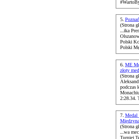
5.
Poznań
(Strona g
...ika Prendke Fotografie: Adam C
Polski K
Polski M
6.
ME Mon
złoty me
(Strona g
Aleksand
podczas 
Monachium. Źró
2:28.34. 
7.
Medal 
Międzyna
(Strona g
...wa mec
Turniej T