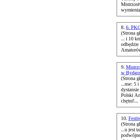
Mistrzos
wymienia 
8.
6. PKO
(Strona g
... i 10 km oraz półmaraton. To właśnie na tym dystansie
odbędzie 
Amatorów,
9.
Mistrz
w Bydgo
(Strona g
...nse: 5 i 10 km oraz półmaraton. To właśnie na tym
Polski Amato
chętni!...
10.
Fest
(Strona g
...u jest
podwójne