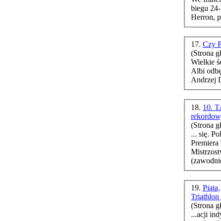
biegu 24-godzinnym! Z
Herron, p
17.
Czy P
(Strona g
Wielkie ś
Albi odb
18.
10. T
rekordo
(Strona g
... się. Polski rekord trasy w Życiowej Dziesiątce im.
Premiera
Mistrzos
(zawodnic
19.
Piąta
Triathlon
(Strona g
...acji i