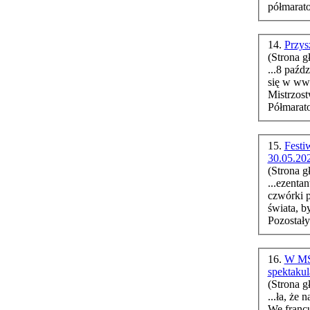
półmarato
14.
Przys
(Strona g
...8 paźd
się w ww
Mistrzos
Półmarato
15.
Fest
30.05.20
(Strona g
...ezenta
czwórki 
świata, b
Pozostały
16.
W MŚ 
spektaku
(Strona g
...ła, że
We fr