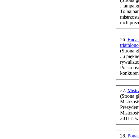
(Strona g
...ampaign=firefox Polacy zdo
To najbar
mistrzost
nich prez
26.
Enea 
triathlon
(Strona g
...i piękne
rywalizac
Polski o
konkurenc
27.
Mistr
(Strona g
Mistrzos
Mistrzos
28.
Ponad