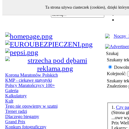
Ta strona używa ciasteczek (cookies), dzięki który
Szukaj
Szukany tek
Dowoln
Kolejność:
Korona Maratonów Polskich
KMP - ciekawe statystyki
Szukany te
Polscy Maratończycy 100+
Znaleziono 
Galeria
Kalkulatory
Kult
Tego nie opowiemy w szatni
1.
Czy pa
Trener radzi
(Strona g
Dlaczego biegamy
...owe w
Grand Prix
Prix Wiel
Konkurs fotograficzny
Lekarzy; 