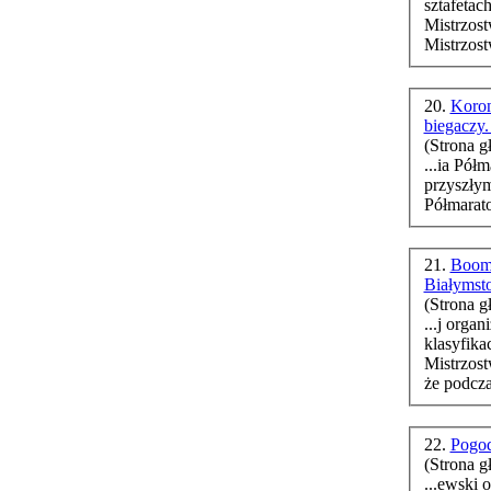
sztafeta
Mistrzos
Mistrzos
20.
Koron
biegaczy.
(Strona g
...ia Pół
przyszły
21.
Boom 
Białymsto
(Strona g
...j orga
Mistrzos
że podczas
22.
Pogod
(Strona g
...ewski oraz