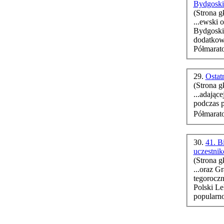
Bydgoski
(Strona g
...ewski oraz
Bydgoski
dodatko
Półmarat
29.
Ostat
(Strona g
...adając
podczas p
Półmarato
30.
41. B
uczestni
(Strona g
...oraz G
tegoroczn
Polski Lekarzy. Impreza zdo
popularno