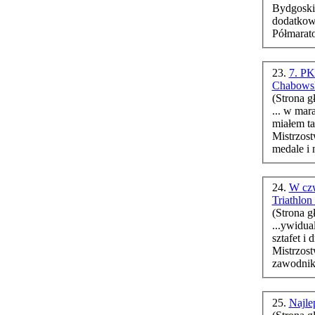
Bydgoski
dodatko
Półmarat
23.
7. PK
Chabowsk
(Strona g
... w maratonie. – Wracam do Bia
miałem ta
Mistrzos
medale i 
24.
W czw
Triathlo
(Strona g
...ywidua
sztafet i
Mistrzos
zawodnik
25.
Najle