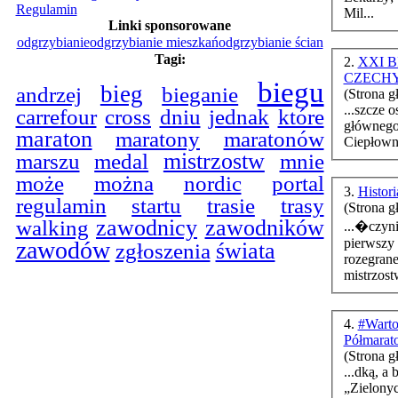
Regulamin
Mil...
Linki sponsorowane
odgrzybianie
odgrzybianie mieszkań
odgrzybianie ścian
Tagi:
2.
XXI 
CZECH
biegu
bieg
bieganie
andrzej
(Strona g
...szcze 
carrefour
cross
dniu
jednak
które
głównego
maraton
maratony
maratonów
Ciepłowni
marszu
mistrzostw
medal
mnie
może
można
nordic
portal
3.
Histor
regulamin
startu
trasie
trasy
(Strona g
walking
zawodnicy
zawodników
...�czyni mar
pierwszy
zawodów
świata
zgłoszenia
rozegrane
mistrzost
4.
#Warto
Półmarat
(Strona g
...dką, a
„Zielony