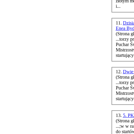
złotym me
i...
11.
Dzisi
Enea Byd
(Strona g
...torzy p
Puchar Ś
Mistrzos
startując
12.
Dwie 
(Strona g
...torzy p
Puchar Ś
Mistrzos
startując
13.
5. PK
(Strona g
...;w w ram
do startó