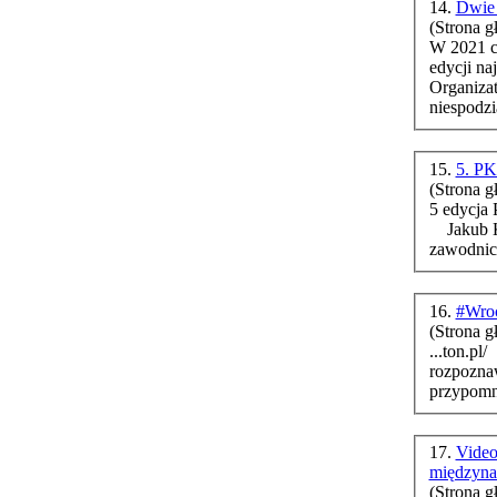
14.
Dwie 
(Strona g
W 2021 c
edycji na
Organizat
niespodz
15.
5. PK
(Strona g
5 edycja
Jakub Kubiński Przez cały weekend, 4-6 września 2020
zawodnicy
16.
#Wroc
(Strona g
...ton.pl/ W wydarzeniu wezmą ud
rozpozna
przypomną
17.
Video
międzyna
(Strona g