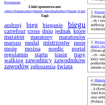
Regulamin
Linki sponsorowane
odgrzybianie
odgrzybianie mieszkań
odgrzybianie ścian
2.
Prawie
Tagi:
(Strona g
...ek i z
biegu
bieg
bieganie
andrzej
aplikacją
wydarzeni
carrefour
cross
dniu
jednak
które
maraton
maratony
maratonów
marszu
mistrzostw
medal
mnie
3.
Wyzwan
dzień. O
może
można
nordic
portal
(Strona g
regulamin
startu
trasie
trasy
...ch - s
walking
zawodnicy
zawodników
który umo
podkreśla
zawodów
świata
zgłoszenia
udziału w 
4.
Histor
(Strona g
...li (Ke
Abel Kiru
oraz sreb
(Polska) –