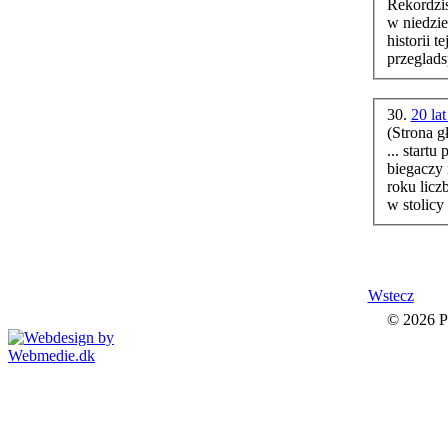
Rekordzi
w niedzie
historii t
przeglads
30.
20 la
(Strona g
... start
biegaczy 
roku licz
w stolicy 
Wstecz
© 2026 