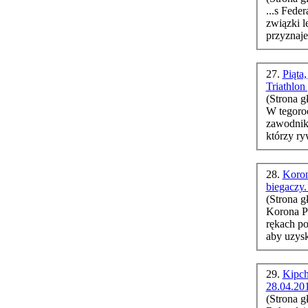
...s Feder
związki l
przyznaje
27.
Piąta
Triathlon
(Strona g
W tegoroc
zawodnikó
28.
Koron
biegaczy.
(Strona g
Korona Po
rękach po
29.
Kipch
28.04.20
(Strona g