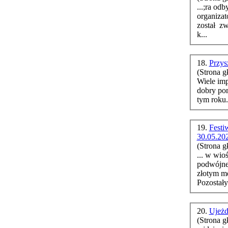
...;ra odb
organizat
został zw
k...
18.
Przys
(Strona g
Wiele imp
dobry po
19.
Fest
30.05.20
(Strona g
... w wio
podwójne
złotym me
Pozostał
20.
Ujeżd
(Strona g