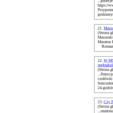
...jdziecie
https://
Przypomni
21.
Mazu
(Strona g
Mazurski
Maraton 
22.
W MŚ 
spektaku
(Strona g
...Patrycja Bere
czołówki 
francusk
23.
Czy P
(Strona g
...rnation