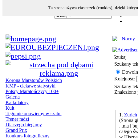
Ta strona używa ciasteczek (cookies), dzięki który
Szukaj
Szukany tek
Dowoln
Kolejność:
Korona Maratonów Polskich
KMP - ciekawe statystyki
Szukany te
Polscy Maratończycy 100+
Znaleziono 
Galeria
Kalkulatory
Kult
Tego nie opowiemy w szatni
1.
Zurich
Trener radzi
(Strona g
Dlaczego biegamy
...nia i bujania 
Grand Prix
całego
św
Konkurs fotograficzny
w Hiszpan