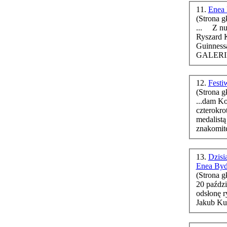
11.
Enea 
(Strona g
... Z nu
Ryszard K
Guinnessa w jednym! A
12.
Fest
(Strona g
...dam Ko
czterokro
medalistą
znakomite
13.
Dzisi
Enea Byd
(Strona g
20 paździ
odsłonę r
Jakub Kub