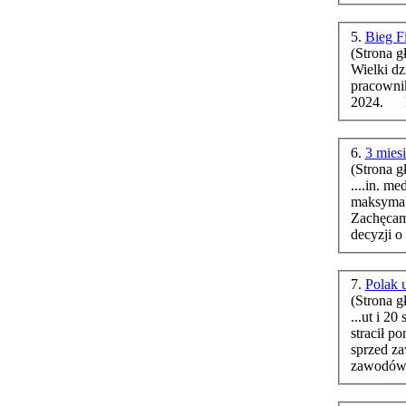
5.
Bieg F
(Strona g
Wielki dz
pracowni
6.
3 mies
(Strona g
....in. m
maksymaln
Zachęcam
decyzji o 
7.
Polak 
(Strona g
...ut i 2
stracił p
sprzed zawodów. Zwycięzcą r
zawodów u