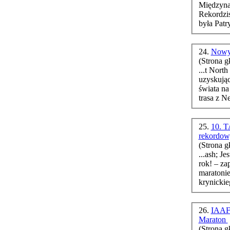
Międzyna
Rekordzi
była Patr
24.
Nowy 
(Strona g
...t Nort
uzyskując
świata
na 
trasa z N
25.
10. T
rekordo
(Strona g
...ash; J
rok! – za
maratonie
krynickieg
26.
IAAF 
Maraton
(Strona g