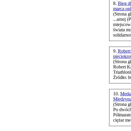
8.
Bieg dl
marca on
(Strona g
...arnej 
miejscowo
świata
moż
9.
Robert
pięciokr
(Strona g
Robert K
Triathlon
10.
Medal
Międzyna
(Strona g
Po dwóch
Półmarato