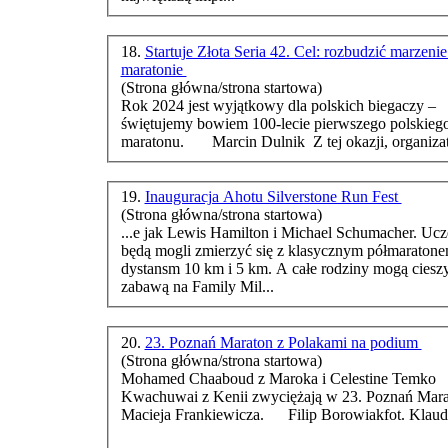
18.
Startuje Złota Seria 42. Cel: rozbudzić marzenie
maratonie
(Strona główna/strona startowa)
Rok 2024 jest wyjątkowy dla polskich biegaczy –
świętujemy bowiem 100-lecie pierwszego polskieg
maraton
u. Marcin Dulnik Z tej okazji, organi
19.
Inauguracja Ahotu Silverstone Run Fest
(Strona główna/strona startowa)
...e jak Lewis Hamilton i Michael Schumacher. Uczestnicy
będą mogli zmierzyć się z klasycznym pół
maraton
e
dystansm 10 km i 5 km. A całe rodziny mogą cieszy
zabawą na Family Mil...
20.
23. Poznań Maraton z Polakami na podium
(Strona główna/strona startowa)
Mohamed Chaaboud z Maroka i Celestine Temko
Kwachuwai z Kenii zwyciężają w 23. Poznań
Mara
Macieja Frankiewicza. Filip Borowiakfot. Klaudia Berda