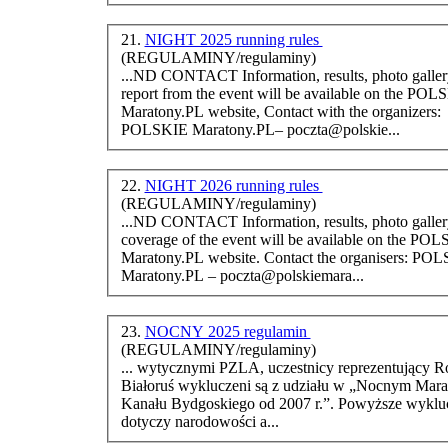
21.
NIGHT 2025 running rules
(REGULAMINY/regulaminy)
...ND CONTACT Information, results, photo gallery and
report from the event will be available on the POL
Maraton
y.PL website, Contact with the organizers:
POLSKIE
Maraton
y.PL– poczta@polskie...
22.
NIGHT 2026 running rules
(REGULAMINY/regulaminy)
...ND CONTACT Information, results, photo gallery and
coverage of the event will be available on the PO
Maraton
y.PL website. Contact th
Maraton
y.PL – poczta@polskiemara...
23.
NOCNY 2025 regulamin
(REGULAMINY/regulaminy)
... wytycznymi PZLA, uczestnicy reprezentujący Ro
Białoruś wykluczeni są z udziału w „Nocnym
Mara
Kanału Bydgoskiego od 2007 r.”. Powyższe wyklu
dotyczy narodowości a...