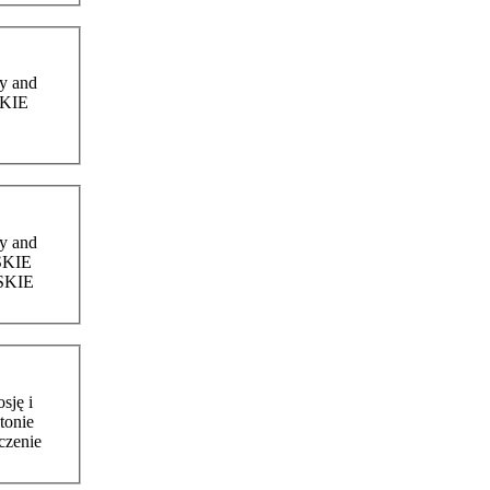
SKIE
LSKIE
e organisers: POLSKIE
sję i
ton
ie
czenie