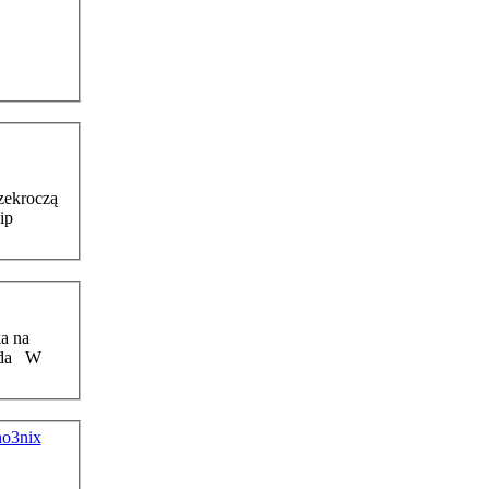
rzekroczą
a na
ho3nix