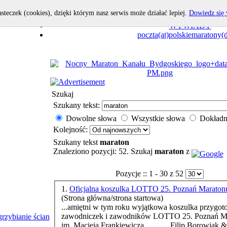
asteczek (cookies), dzięki którym nasz serwis może działać lepiej.
Dowiedz się 
OPOWIEDZ I TY!
WYWIADY
poczta(at)polskiemaratony(d
Szukaj
Szukany tekst:
Dowolne słowa
Wszystkie słowa
Dokładn
Kolejność:
Szukany tekst
maraton
Znaleziono pozycji: 52. Szukaj
maraton
z
Pozycje :: 1 - 30 z 52
1.
Oficjalna koszulka LOTTO 25. Poznań Maraton
(Strona główna/strona startowa)
...amiętni w tym roku wyjątkowa koszulka przygot
zawodniczek i zawodników LOTTO 25. Poznań
M
rzybianie ścian
im. Macieja Frankiewicza Filip Borowiak &n