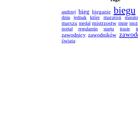
biegu
bieg
bieganie
andrzej
maraton
dniu
jednak
które
marat
mistrzostw
marszu
medal
mnie
moż
regulamin
trasie
portal
startu
t
zawod
zawodnicy
zawodników
świata