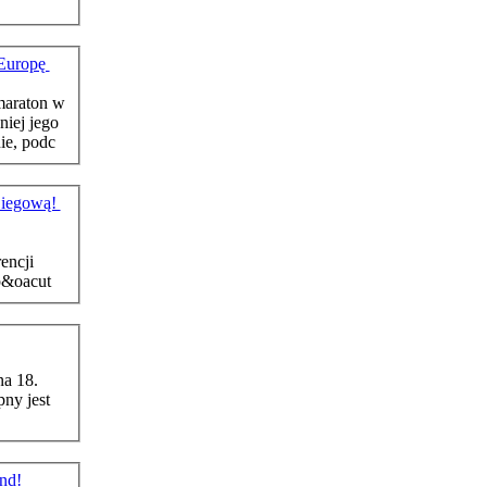
 Europę
araton
w
niej jego
ie, podc
Biegową!
encji
Borowiak Organizowane wsp&oacut
na 18.
ny jest
end!