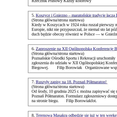
Rzecznik Prasowy Każdy kolorowy
5.
Koszyce i Gniezno – maratońskie tradycje łączą
(Strona główna/strona startowa)
Kiedy w Koszycach w 1924 roku ruszał pierwszy
m
Europie, nikt nie przypuszczał, że niemal sto lat póź
duch będzie obecny również w Polsce — w Gnieźn
6.
Zaproszenie na XII Ogólnopolską Konferencję 
(Strona główna/strona startowa)
Poznańskie Ośrodki Sportu i Rekreacji uruchomiły
zgłoszenia do udziału w XII Ogólnopolskiej Konfer
Biegowej. Filip 
7.
Ruszyły zapisy na 18. Poznań Półmaraton!
(Strona główna/strona startowa)
Od środy, 10 grudnia 2025 r. można zapisywać się 
Poznań Pół
maraton
. Formularz zgłoszeniowy dostęp
na stronie biegu. Filip Borowiakfot.
8.
Terenowa Masakra odbędzie się już w ten week