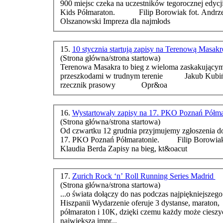
900 miejsc czeka na uczestników tegorocznej edycj
Kids Pół
maraton
. Filip Borowiak fot. Andrzej
Olszanowski Impreza dla najmłods
15.
10 stycznia startują zapisy na Terenową Masak
(Strona główna/strona startowa)
Terenowa Masakra to bieg z wieloma zaskakującym
przeszkodami w trudnym terenie Jakub Kubiński
rzecznik prasowy Opr&oa
16.
Wystartowały zapisy na 17. PKO Poznań Półm
(Strona główna/strona startowa)
Od czwartku 12 grudnia przyjmujemy zgłoszenia do
17. PKO Poznań Pół
maraton
ie. Filip Borowiakfot.
Klaudia Berda Zapisy na bieg, kt&oacut
17.
Zurich Rock ‘n’ Roll Running Series Madrid
(Strona główna/strona startowa)
...o świata dołączy do nas podczas najpiękniejszeg
Hiszpanii Wydarzenie oferuje 3 dystanse,
maraton
,
pół
maraton
i 10K, dzięki czemu każdy może cieszyć
największą impr...