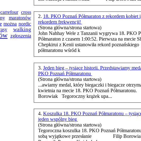
cross
carrefour
2.
18. PKO Poznań Półmaraton z rekordem kobiet i
maratonów
ony
rekordem frekwencji!
nordic
e
można
(Strona główna/strona startowa)
walking
rasy
John Nahhay Wele z Tanzanii wygrywa 18. PKO 
ów
zgłoszenia
Pół
maraton
z czasem 1:00:52. Pierwsza na mecie Sh
Chepkirui z Kenii ustanowiła rekord poznańskiego
pół
maraton
u wśród k
3.
Jeden bieg – tysiące historii. Przedstawiamy meda
PKO Poznań Półmaratonu
(Strona główna/strona startowa)
...awiamy medal, który biegaczki i biegacze otrzym
kwietnia na mecie 18. PKO Poznań Pół
maraton
u. Filip
Borowiak Tegoroczny krążek upa...
4.
Koszulka 18. PKO Poznań Półmaratonu – tysiące 
jeden wspólny bieg
(Strona główna/strona startowa)
Tegoroczna koszulka 18. PKO Poznań Pół
maraton
sobą wyjątkowe przesłanie Filip Borowia