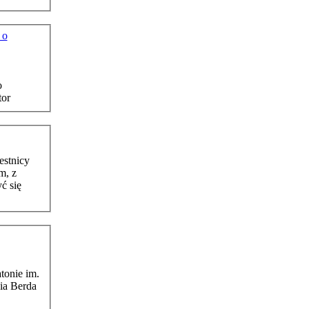
 o
o
zator
m, z
ć się
ton
ie im.