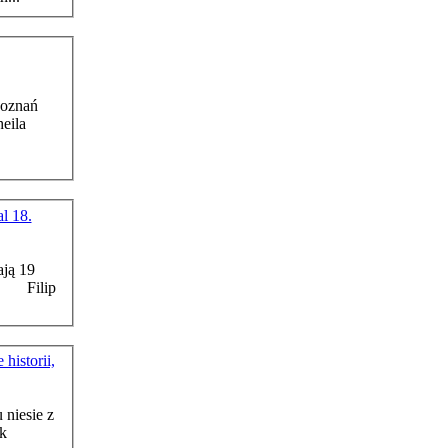
Poznań
eila
l 18.
ają 19
historii,
u niesie z
k