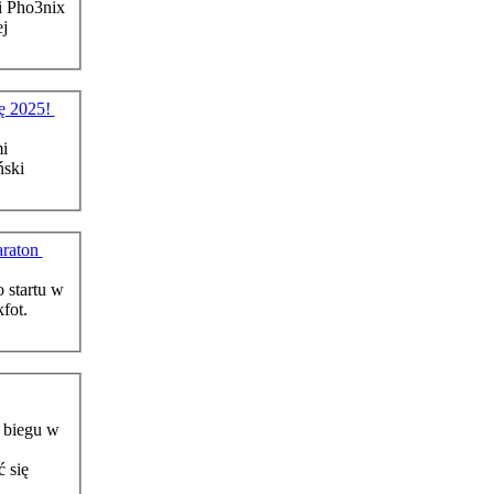
i Pho3nix
rę 2025!
i
araton
 startu w
o biegu w
 się