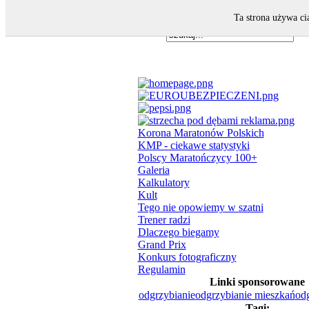
Ta strona używa ci
Korona Maratonów Polskich
KMP - ciekawe statystyki
Polscy Maratończycy 100+
Galeria
Kalkulatory
Kult
Tego nie opowiemy w szatni
Trener radzi
Dlaczego biegamy
Grand Prix
Konkurs fotograficzny
Regulamin
Linki sponsorowane
odgrzybianie
odgrzybianie mieszkań
odg
Tagi: