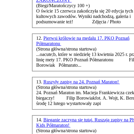
ZAKOŃCZONY
(Biegi/Maratończycy 100 +)
O świcie 15 czerwca zakończyła się 20 edycja tych
kultowych zawodów. Wyniki nadchodzą, galeria i
podsumowanie też! Zdjęcia / Photo
12.
Pierwsi królowie na medalu 17. PKO Poznań
Półmaratonu
(Strona główna/strona startowa)
...oacute;b, które w niedzielę 13 kwietnia 2025 r. p
linię mety 17. PKO Poznań Pół
maraton
u Filip
Borowiak Półmarato...
13.
Ruszyły zapisy na 24. Poznań Maraton!
(Strona główna/strona startowa)
24. Poznań
Maraton
im. Macieja Frankiewicza czek
biegaczy! Filip Borowiakfot. A. Wojt, K. Berda W
środę 12 lutego wystartowały zapi
14.
Bieganie zaczyna się tutaj. Ruszają zapisy na P
Kids Półmaraton!
(Strona główna/strona startowa)