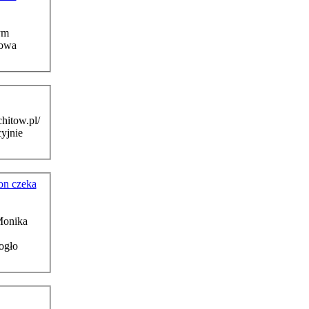
ym
hitow.pl/
cyjnie
on czeka
nika