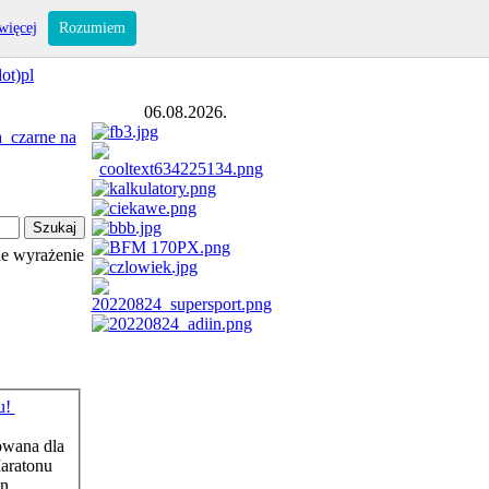
więcej
Rozumiem
ot)pl
06.08.2026.
e wyrażenie
u!
owana dla
araton
u
...