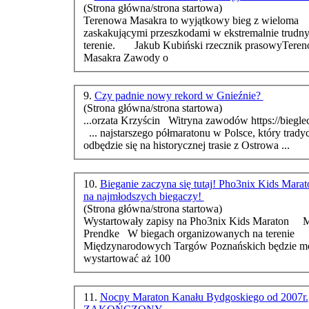
(Strona główna/strona startowa)
Terenowa Masakra to wyjątkowy bieg z wieloma
zaskakującymi przeszkodami w ekstremalnie trudn
terenie. Jakub Kubiński rzecznik prasowyTerenowa
Masakra Zawody o
9.
Czy padnie nowy rekord w Gnieźnie?
(Strona główna/strona startowa)
...orzata Krzyścin Witryna zawodów https://bieglec
... najstarszego pół
maraton
u w Polsce, który trady
odbędzie się na historycznej trasie z Ostrowa ...
10.
Bieganie zaczyna się tutaj! Pho3nix Kids Marat
na najmłodszych biegaczy!
(Strona główna/strona startowa)
Wystartowały zapisy na Pho3nix Kids
Maraton
Mo
Prendke W biegach organizowanych na terenie
Międzynarodowych Targów Poznańskich będzie mogło
wystartować aż 100
11.
Nocny Maraton Kanału Bydgoskiego od 2007r.