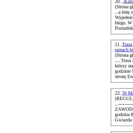
20.
„Każd
(Strona g
...a imię
Wypełnien
biegu
. W
Poznański
21.
Trasa
ramach b
(Strona g
.... Trasa 23. Poznań Maratonu jest dobrze znana wszystkim,
którzy st
godzinie 
stronę En
22.
50 M
(REGULA
...--------------------
godzina 8:00, Biuro zawodów – w park
Gwiazda p