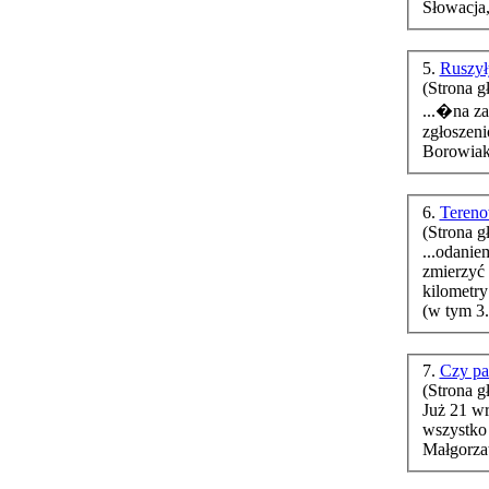
Słowacja,
5.
Ruszył
(Strona g
...�na za
zgłoszeni
Borowiak
6.
Tereno
(Strona g
...odani
zmierzyć 
kilometry (i
(w tym 3.
7.
Czy pa
(Strona g
Już 21 wr
wszystko 
Małgorza