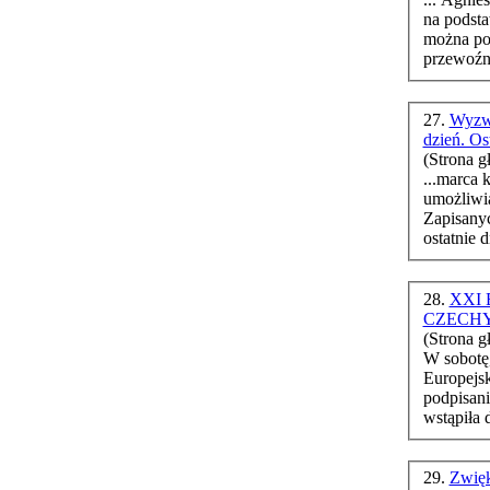
na podst
można po
przewoźn
27.
Wyzwa
dzień. O
(Strona g
...marca 
umożliwia
Zapisanyc
ostatnie d
28.
XXI 
CZECH
(Strona g
W sobotę,
Europejsk
podpisani
wstąpiła 
29.
Zwięk