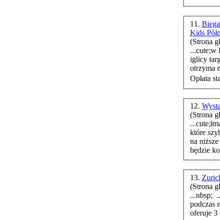
11.
Biega
Kids Pół
(Strona g
...cute;w
iglicy ta
otrzyma m
Opłata st
12.
Wysta
(Strona g
...cute;łmara
które szy
na niższe
będzie ko
13.
Zuric
(Strona g
...nbsp; 
podczas n
oferuje 3