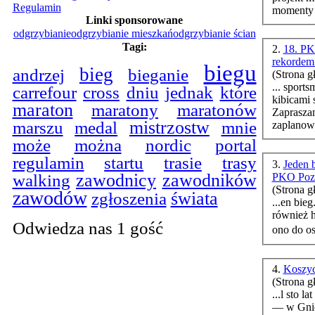
Regulamin
momenty z
Linki sponsorowane
odgrzybianie
odgrzybianie mieszkań
odgrzybianie ścian
Tagi:
2.
18. PK
rekordem
biegu
bieg
bieganie
andrzej
(Strona g
... sport
carrefour
cross
dniu
jednak
które
kibicami 
maraton
maratony
maratonów
Zaprasza
marszu
mistrzostw
medal
mnie
zaplanowa
może
można
nordic
portal
regulamin
startu
trasie
trasy
3.
Jeden b
walking
zawodnicy
zawodników
PKO Poz
(Strona g
zawodów
świata
zgłoszenia
...en bieg
również 
Odwiedza nas 1 gość
ono do o
4.
Koszyc
(Strona g
...l sto 
— w Gnie