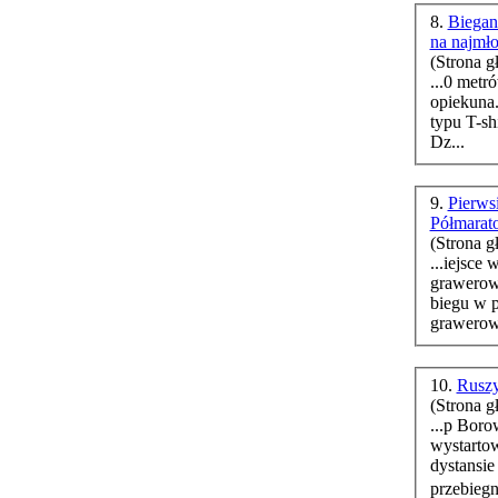
8.
Biegan
na najmł
(Strona g
...0 metr
typu T-sh
Dz...
9.
Pierws
Półmarat
(Strona g
...iejsce
grawerow
biegu
w p
10.
Ruszy
(Strona g
...p Borowiakf
wystartow
dystansie
przebieg