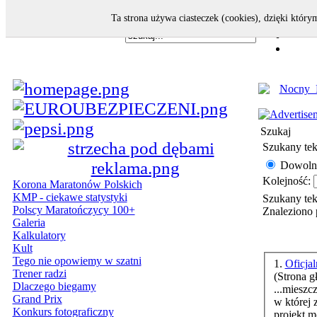
Ta strona używa ciasteczek (cookies), dzięki który
Szukaj
Szukany tek
Dowoln
Kolejność:
Korona Maratonów Polskich
KMP - ciekawe statystyki
Szukany te
Polscy Maratończycy 100+
Znaleziono 
Galeria
Kalkulatory
Kult
Tego nie opowiemy w szatni
1.
Oficja
Trener radzi
(Strona g
Dlaczego biegamy
...mieszc
Grand Prix
w której 
Konkurs fotograficzny
projekt 