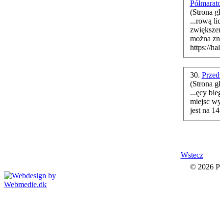
Półmarat
(Strona g
...rową licz
zwiększen
można zn
https://h
30.
Przed
(Strona g
...ęcy bi
miejsc wy
jest na 1
Wstecz
© 2026 