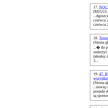
17.
NOCN
(REGULA
...dgoszcz, rok 
czerwca 2
czerwca 2
18.
Teren
(Strona g
...� do piąt
zmierzyć 
(idealny dystan
3...
19.
47. B
wszystki
(Strona g
...nowią oczywiści
są sporto