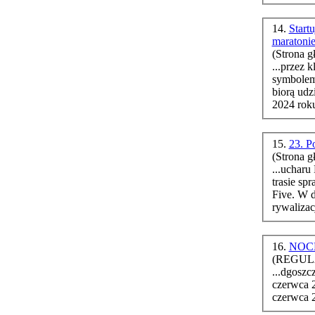
14.
Start
maratoni
(Strona g
...przez 
biorą udz
2024 roku
15.
23. P
(Strona g
...ucharu Pol
trasie sp
Five. W d
rywalizacj
16.
NOCN
(REGULA
...dgoszcz, rok 
czerwca 2
czerwca 2