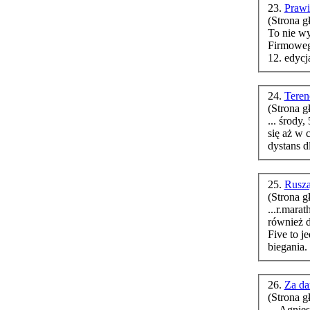
23.
Prawi
(Strona g
To nie wy
Firmowego! Paulina Gieras 11 maja 
12. edyc
24.
Teren
(Strona g
... środy, 5 cze
się aż w 
25.
Rusza
(Strona g
...r.mara
również 
Five to j
biegania. 
26.
Za da
(Strona g
... Agnieszka W