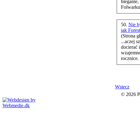
bieganie
,
Folwarku
50.
Nie b
jak Fore
(Strona g
...aczej 
docierać 
wzajemno
Wstecz
© 2026 