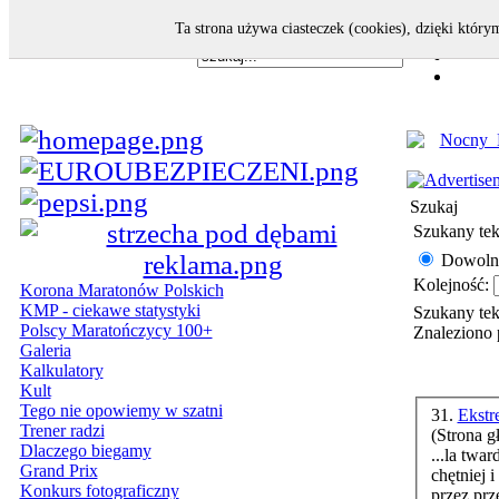
Ta strona używa ciasteczek (cookies), dzięki który
Szukaj
Szukany tek
Dowoln
Kolejność:
Korona Maratonów Polskich
KMP - ciekawe statystyki
Szukany te
Polscy Maratończycy 100+
Znaleziono 
Galeria
Kalkulatory
Kult
Tego nie opowiemy w szatni
31.
Ekstr
Trener radzi
(Strona g
Dlaczego biegamy
...la twar
Grand Prix
chętniej 
Konkurs fotograficzny
przez prz