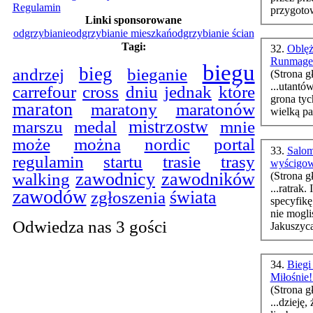
Regulamin
przygotow
Linki sponsorowane
odgrzybianie
odgrzybianie mieszkań
odgrzybianie ścian
Tagi:
32.
Oblęż
Runmag
biegu
bieg
bieganie
andrzej
(Strona g
...utantó
carrefour
cross
dniu
jednak
które
grona tyc
maraton
maratony
maratonów
wielką pa
marszu
mistrzostw
medal
mnie
może
można
nordic
portal
33.
Salom
regulamin
startu
trasie
trasy
wyścigow
walking
zawodnicy
zawodników
(Strona g
...ratrak
zawodów
świata
zgłoszenia
specyfikę
nie mogli
Odwiedza nas 3 gości
Jakuszyca
34.
Biegi
Miłośnie
(Strona g
...dzieję,