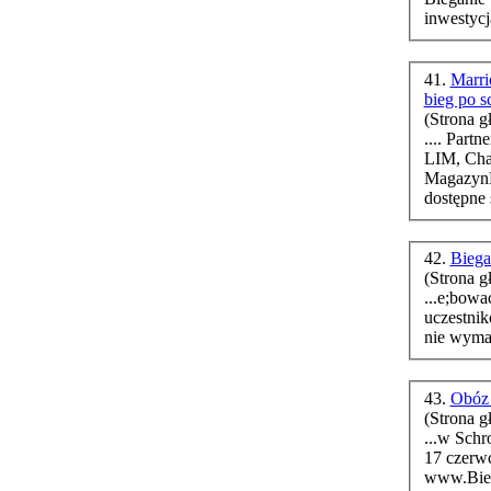
inwestycja
41.
Marri
bieg po 
(Strona g
.... Part
LIM, Cha
Magazyn
dostępne 
42.
Biega
(Strona g
...e;bowa
uczestni
nie wyma
43.
Obóz 
(Strona g
...w Schr
17 czerwca.
www.
Bie