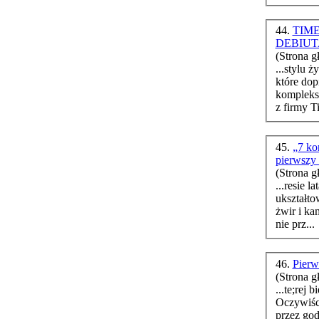
44.
TIM
DEBIU
(Strona g
...stylu życia. - Celem programu jest za
które dop
komplekso
z firmy Ti
45.
„7 ko
pierwszy 
(Strona g
...resie 
ukształto
żwir i kamienie. Jadąc na ten marat
nie prz...
46.
Pierw
(Strona g
...te;rej
Oczywiśc
przez god