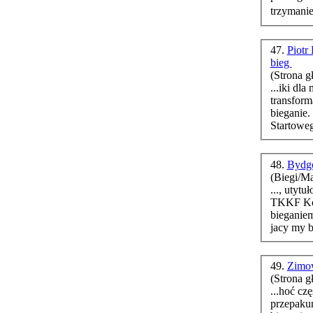
trzymanie
47.
Piotr
bieg
(Strona g
...iki dl
transform
bieganie
.
Startoweg
48.
Bydgo
(Biegi/M
..., utyt
TKKF Kol
bieganie
m
jacy my b
49.
Zimow
(Strona g
...hoć cz
przepakun