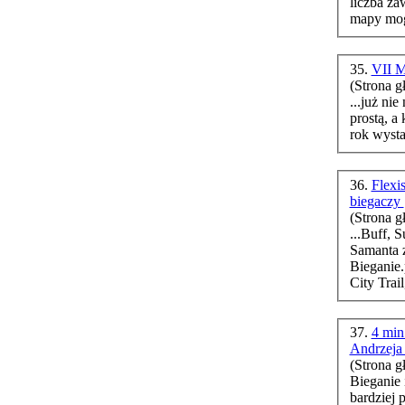
35.
VII M
(Strona g
...już ni
prostą, a
36.
Flexi
biegaczy
(Strona g
...Buff, 
Samanta 
Bieganie
City Trai
37.
4 min
Andrzeja
(Strona g
Bieganie
bardziej 