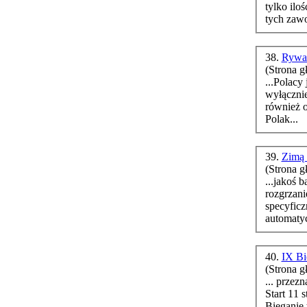
tylko ilo
tych zaw
38.
Rywal
(Strona g
...Polacy
wyłączni
również o
Polak...
39.
Zimą b
(Strona g
...jakoś 
rozgrzani
specyficz
automatycz
40.
IX Bi
(Strona g
... przez
Start 11 
Bieganie