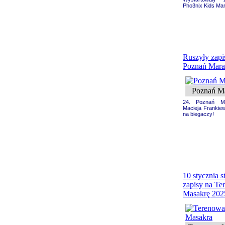
Pho3nix Kids Ma
Ruszyły zapi
Poznań Mara
Poznań M
24. Poznań Ma
Macieja Frankie
na biegaczy!
10 stycznia st
zapisy na Te
Masakrę 202