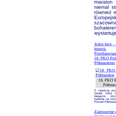
maraton 
niemal s
również 
Europej
szacowną
bohaterem
wystartuj
Jeden bieg – 
historii.
Przedstawia
18. PKO Po
Półmaratonu
18. PKO 
Półmar
Z radością prz
medal, który b
biegacze otr
kwietnia na mec
Poznań Półmara
Zaproszenie 