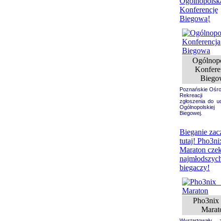
Ogólnopolsk
Konferencję
Biegową!
Ogólnop
Konfere
Biego
Poznańskie Ośrod
Rekreacji ur
zgłoszenia do ud
Ogólnopolskiej 
Biegowej.
Bieganie zac
tutaj! Pho3n
Maraton czek
najmłodszyc
biegaczy!
Pho3nix
Marat
Wystartowały 