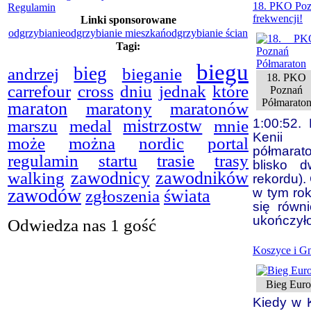
18. PKO Pozn
Regulamin
frekwencji!
Linki sponsorowane
odgrzybianie
odgrzybianie mieszkań
odgrzybianie ścian
Tagi:
biegu
bieg
bieganie
andrzej
18. PKO
carrefour
cross
dniu
jednak
które
Poznań
Półmarato
maraton
maratony
maratonów
marszu
mistrzostw
1:00:52.
medal
mnie
Kenii 
może
można
nordic
portal
półmarat
regulamin
startu
trasie
trasy
blisko 
walking
zawodnicy
zawodników
rekordu).
zawodów
w tym ro
świata
zgłoszenia
się równ
ukończył
Odwiedza nas 1 gość
Koszyce i Gn
Bieg Euro
Kiedy w 