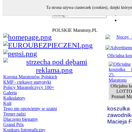
Ta strona używa ciasteczek (cookies), dzięki który
POLSKIE Maratony.PL
Oficjalna k
Korona Maratonów Polskich
KMP - ciekawe statystyki
Oficjalna k
Polscy Maratończycy 100+
LOTTO 
Galeria
Poznań Ma
Kalkulatory
Kult
koszulk
Tego nie opowiemy w szatni
Trener radzi
zawodni
Dlaczego biegamy
Macieja F
Grand Prix
Konkurs fotograficzny