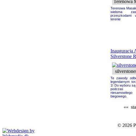
Terenowa 
Terenowa Masakr
wieloma zask
przeszkodami 
terenie
Inauguracja 
Silverstone 
silverstone
Te zawody odb
legendarnym tor
1! Do wyboru są
podczas
niesamowitego 
biegowego.
«« sta
© 2026 