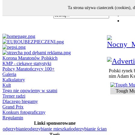
Ta strona używa ciasteczek (cookies), 
Korona Maratonów Polskich
KMP - ciekawe statystyki
Polscy Maratończycy 100+
Polski rynek
Galeria
nim Adam Ks
Kalkulatory
Kult
Tego nie opowiemy w szatni
Tough Mu
Trener radzi
Dlaczego biegamy
Grand Prix
Konkurs fotograficzny
Regulamin
Linki sponsorowane
odgrzybianie
odgrzybianie mieszkań
odgrzybianie ścian
Tagi: