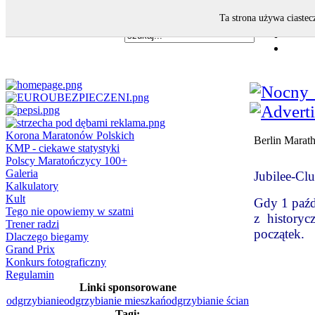
Ta strona używa ciastec
Korona Maratonów Polskich
Berlin Marat
KMP - ciekawe statystyki
Polscy Maratończycy 100+
Galeria
Jubilee-
Kalkulatory
Kult
Gdy 1 paźd
Tego nie opowiemy w szatni
z historyc
Trener radzi
początek.
Dlaczego biegamy
Grand Prix
Konkurs fotograficzny
Regulamin
Linki sponsorowane
odgrzybianie
odgrzybianie mieszkań
odgrzybianie ścian
Tagi: