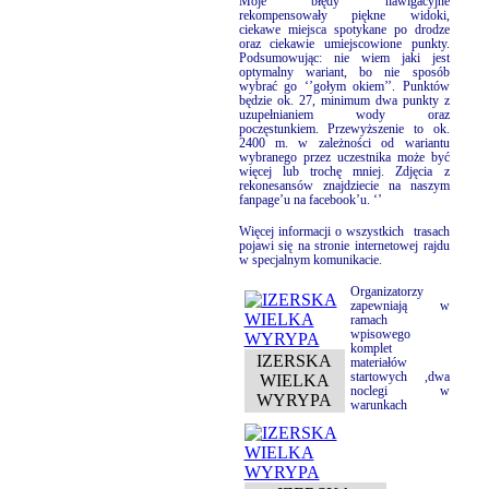
Moje błędy nawigacyjne
rekompensowały piękne widoki,
ciekawe miejsca spotykane po drodze
oraz ciekawie umiejscowione punkty.
Podsumowując: nie wiem jaki jest
optymalny wariant, bo nie sposób
wybrać go ‘’gołym okiem’’. Punktów
będzie ok. 27, minimum dwa punkty z
uzupełnianiem wody oraz
poczęstunkiem. Przewyższenie to ok.
2400 m. w zależności od wariantu
wybranego przez uczestnika może być
więcej lub trochę mniej. Zdjęcia z
rekonesansów znajdziecie na naszym
fanpage’u na facebook’u. ‘’
Więcej informacji o wszystkich
trasach
pojawi się na stronie internetowej rajdu
w specjalnym komunikacie.
Organizatorzy
zapewniają w
ramach
wpisowego
komplet
IZERSKA
materiałów
startowych ,dwa
WIELKA
noclegi w
WYRYPA
warunkach