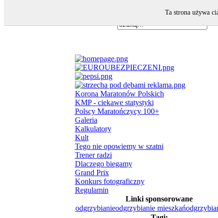
Ta strona używa ci
Korona Maratonów Polskich
KMP - ciekawe statystyki
Polscy Maratończycy 100+
Galeria
Kalkulatory
Kult
Tego nie opowiemy w szatni
Trener radzi
Dlaczego biegamy
Grand Prix
Konkurs fotograficzny
Regulamin
Linki sponsorowane
odgrzybianie
odgrzybianie mieszkań
odgrzybian
Tagi: