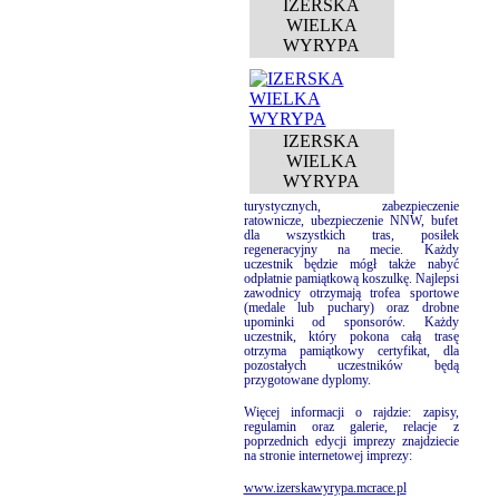
IZERSKA
WIELKA
WYRYPA
IZERSKA
WIELKA
WYRYPA
turystycznych, zabezpieczenie
ratownicze, ubezpieczenie NNW, bufet
dla wszystkich tras, posiłek
regeneracyjny na mecie. Każdy
uczestnik będzie mógł także nabyć
odpłatnie pamiątkową koszulkę. Najlepsi
zawodnicy otrzymają trofea sportowe
(medale lub puchary) oraz drobne
upominki od sponsorów. Każdy
uczestnik, który pokona całą trasę
otrzyma pamiątkowy certyfikat, dla
pozostałych uczestników będą
przygotowane dyplomy.
Więcej informacji o rajdzie: zapisy,
regulamin oraz galerie, relacje z
poprzednich edycji imprezy znajdziecie
na stronie internetowej imprezy:
www.izerskawyrypa.mcrace.pl