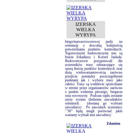
IZERSKA
WIELKA
WYRYPA
biegu/marszu/rowerowej jazdy na
orientację z dowolną kolejnością
potwierdzania punktów kontrolnych.
Tegorocznymi budowniczymi tras są
bracia Arkadiusz i Kornel Jaskuła.
Budowniczowie przygotowali dla
uczestników trasy odznaczające się
sporą ilością punktów kontrolnych oraz
dużą wielowariantowością zarówno
przejścia pomiędzy poszczególnymi
punktami jak i wyboru trasy jako
całości. Trasy są wnikliwie sprawdzane
w terenie przez organizatorów zarówno
z punktu widzenia pieszego, biegacza
oraz rowerzysty.
Podczas rajdu zostanie
użyty system śledzenia zawodników
orientrack
(dostaną go wybrani
zawodnicy) . Po zawodach uczestnicy
‘’50” będą mogli porównać jakie
warianty wybrali inni zawodnicy.
Zdaniem