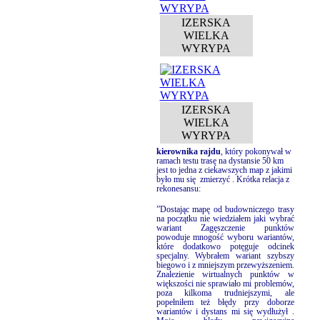
IZERSKA
WIELKA
WYRYPA
IZERSKA
WIELKA
WYRYPA
kierownika rajdu
, który pokonywał w
ramach testu trasę na dystansie 50 km
jest to jedna z ciekawszych map z jakimi
było mu się
zmierzyć . Krótka relacja z
rekonesansu:
”Dostając mapę od budowniczego trasy
na początku nie wiedziałem jaki wybrać
wariant Zagęszczenie punktów
powoduje mnogość wyboru wariantów,
które dodatkowo potęguje odcinek
specjalny. Wybrałem wariant szybszy
biegowo i z mniejszym przewyższeniem.
Znalezienie wirtualnych punktów w
większości nie sprawiało mi problemów,
poza kilkoma trudniejszymi, ale
popełniłem też błędy przy doborze
wariantów i dystans mi się wydłużył .