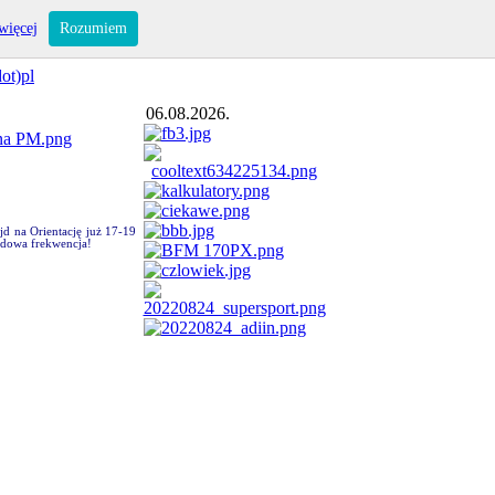
więcej
Rozumiem
ot)pl
06.08.2026.
d na Orientację już 17-19
rdowa frekwencja!