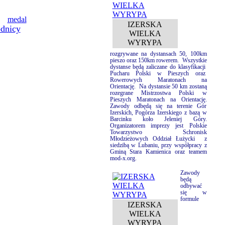
medal
IZERSKA
dnicy
WIELKA
WYRYPA
rozgrywane na dystansach 50, 100km
pieszo oraz 150km rowerem.
Wszystkie
dystanse będą zaliczane do klasyfikacji
Pucharu Polski w Pieszych oraz
Rowerowych Maratonach na
Orientację.
Na dystansie
50 km zostaną
rozegrane Mistrzostwa Polski w
Pieszych Maratonach na Orientację.
Zawody odbędą się na terenie Gór
Izerskich, Pogórza Izerskiego z bazą w
Barcinku koło Jeleniej Góry.
Organizatorem imprezy jest Polskie
Towarzystwo Schronisk
Młodzieżowych Oddział Łużycki
z
siedzibą w Lubaniu, przy współpracy z
Gminą Stara Kamienica oraz teamem
mod-x.org.
Zawody
będą
odbywać
się w
formule
IZERSKA
WIELKA
WYRYPA