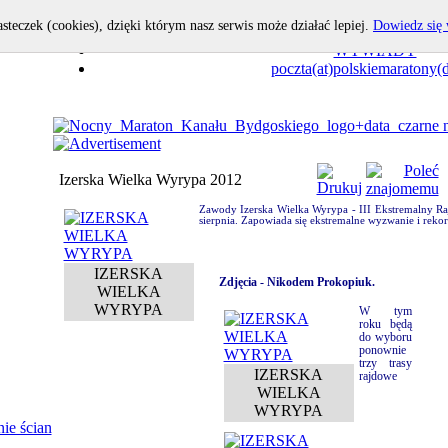
asteczek (cookies), dzięki którym nasz serwis może działać lepiej.
Dowiedz się 
OPOWIEDZ I TY!
WYWIADY
poczta(at)polskiemaratony(d
Izerska Wielka Wyrypa 2012
Zawody Izerska Wielka Wyrypa - III Ekstremalny Raj
sierpnia. Zapowiada się ekstremalne wyzwanie i reko
IZERSKA
Zdjęcia - Nikodem Prokopiuk.
WIELKA
WYRYPA
W tym
roku będą
do wyboru
ponownie
trzy trasy
IZERSKA
rajdowe
WIELKA
WYRYPA
ie ścian