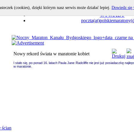
asteczek (cookies), dzięki którym nasz serwis może działać lepiej.
Dowiedz się 
OPOWIEDZ I TY!
WYWIADY
poczta(at)polskiemaratony(d
Nowy rekord świata w maratonie kobiet
I stało się, po ponad 16. latach Paula Jane Radcliffe nie jest już posiadaczkę najle
w maratonie.
 ścian