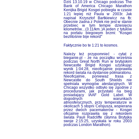
Dziś 13.10.19 w Chicago podczas The
Bank of America Chicago Marathon
Kenijka Brigid Kosgei pobiegła w czasie
1:21 lepiej niż Paula w 2003r.
Jak
napisał Krzysztof Bartkiewicz na fb:
Obecnie żadna z Polek nie jest w stanie
przebiec w tym tempie dziesięciu
kilometrów....(3.11/km..)A jeden z tytułów
na portalu biegowym brzmi: "Kosgei
bezlitośnie bije rekord"
Faktycznie bo te 1:21 to kosmos.
Należy też przypomnieć - cytat z
bieganie.pl - że na początku września
podczas Great North Run w brytyjskim
Newcastle Brigid Kosgei uzyskując
wynik 1:04:28, nieoficjalnie poprawiła
rekord świata na dystansie półmaratonu.
Nieoficjalnie, ponieważ trasa z
Newcastle do South Shields nie
spełniała wymogów atestacyjnych. W
Chicago wszystko odbyło się zgodnie z
procedurami, jak przystało na bieg
posiadający IAAF Gold Label. W
dogodnych warunkach
atmosferycznych, przy temperaturze w
okolicach 5 stopni Celsjusza, wspierana
przez dwóch pacemakerów - Kosgei
oficjalnie rozprawiła się z rekordem
świata Pauli Radcliffe (słynna Brytyjka
swoje 2:15:25, uzyskała w roku 2003
podczas London Marathon).