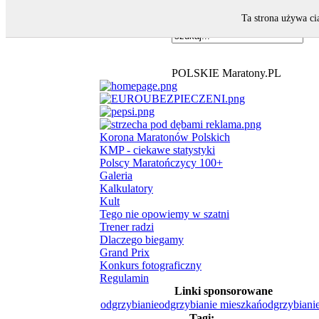
Ta strona używa ci
POLSKIE Maratony.PL
Korona Maratonów Polskich
KMP - ciekawe statystyki
Polscy Maratończycy 100+
Galeria
Kalkulatory
Kult
Tego nie opowiemy w szatni
Trener radzi
Dlaczego biegamy
Grand Prix
Konkurs fotograficzny
Regulamin
Linki sponsorowane
odgrzybianie
odgrzybianie mieszkań
odgrzybianie
Tagi: