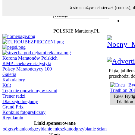
Ta strona używa ciasteczek (cookies), 
POLSKIE Maratony.PL
Korona Maratonów Polskich
KMP - ciekawe statystyki
Polscy Maratończycy 100+
Piąta, jubil
Galeria
przechodzi do 
Kalkulatory
Kult
Tego nie opowiemy w szatni
Trener radzi
Enea Bydg
Dlaczego biegamy
Triathlon
Grand Prix
Konkurs fotograficzny
Regulamin
Linki sponsorowane
odgrzybianie
odgrzybianie mieszkań
odgrzybianie ścian
Tagi: