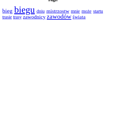
biegu
bieg
mistrzostw
dniu
mnie
może
startu
zawodów
zawodnicy
świata
trasie
trasy