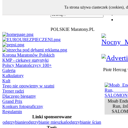
Ta strona używa ciasteczek (cookies), 
POLSKIE Maratony.PL
Korona Maratonów Polskich
KMP - ciekawe statystyki
Polscy Maratończycy 100+
Piotr Herco
Galeria
Kalkulatory
Kult
Tego nie opowiemy w szatni
Trener radzi
Dlaczego biegamy
Moab Endu
Grand Prix
Run, źr
Konkurs fotograficzny
SALO
Regulamin
Linki sponsorowane
odgrzybianie
odgrzybianie mieszkań
odgrzybianie ścian
Tagi: