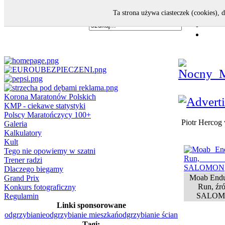
Ta strona używa ciasteczek (cookies), 
Korona Maratonów Polskich
KMP - ciekawe statystyki
Polscy Maratończycy 100+
Piotr Herco
Galeria
Kalkulatory
Kult
Tego nie opowiemy w szatni
Trener radzi
Dlaczego biegamy
Moab Endu
Grand Prix
Run, źr
Konkurs fotograficzny
SALO
Regulamin
Linki sponsorowane
odgrzybianie
odgrzybianie mieszkań
odgrzybianie ścian
Tagi: