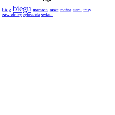
biegu
bieg
maraton
może
można
startu
trasy
zawodnicy
świata
zgłoszenia