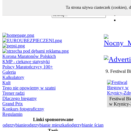
Ta strona używa ciasteczek (cookies), 
Korona Maratonów Polskich
KMP - ciekawe statystyki
Polscy Maratończycy 100+
9. Festiwal 
Galeria
Kalkulatory
Kult
Tego nie opowiemy w szatni
Trener radzi
Dlaczego biegamy
Festiwal B
Grand Prix
w Krynicy-
Konkurs fotograficzny
Regulamin
Linki sponsorowane
odgrzybianie
odgrzybianie mieszkań
odgrzybianie ścian
Tagi: