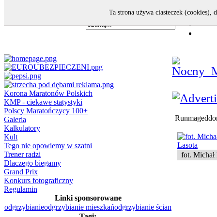
Ta strona używa ciasteczek (cookies), 
Korona Maratonów Polskich
KMP - ciekawe statystyki
Polscy Maratończycy 100+
Runmageddon
Galeria
Kalkulatory
Kult
Tego nie opowiemy w szatni
Trener radzi
fot. Michał
Dlaczego biegamy
Grand Prix
Konkurs fotograficzny
Regulamin
Linki sponsorowane
odgrzybianie
odgrzybianie mieszkań
odgrzybianie ścian
Tagi: