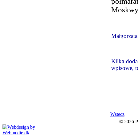
półmara
Moskwy
Małgorzat
Kilka doda
wpisowe, t
Wstecz
© 2026 