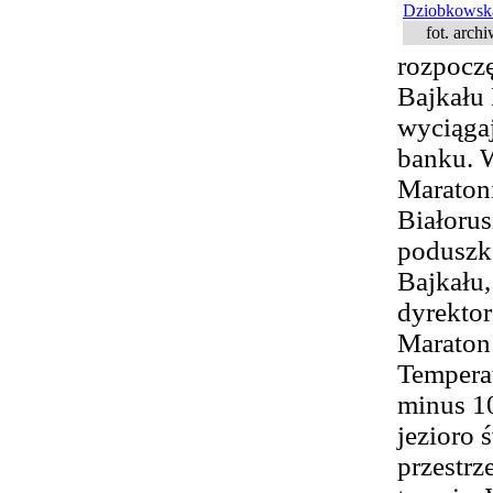
fot. arch
rozpocz
Bajkału 
wyciąga
banku. 
Maratoni
Białorus
poduszk
Bajkału,
dyrektor
Maraton 
Temperat
minus 1
jezioro 
przestrz