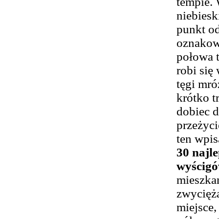
tempie. 
niebiesk
punkt od
oznakow
połowa t
robi się
tęgi mr
krótko t
dobiec d
przeżyci
ten wpis
30 najle
wyścigó
mieszkan
zwycięża
miejsce,