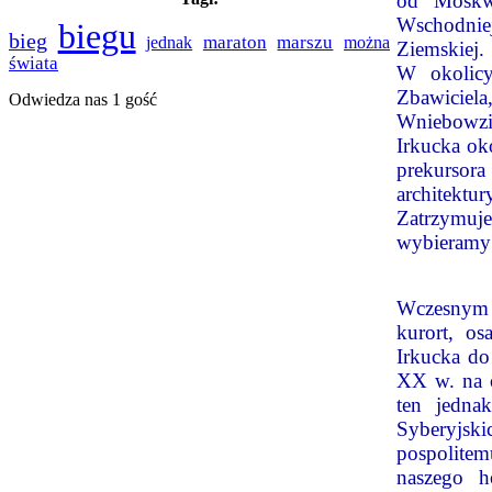
od Moskwy
Wschodniej
biegu
bieg
maraton
marszu
jednak
można
Ziemskiej.
świata
W okolicy
Zbawicie
Odwiedza nas 1 gość
Wniebowzię
Irkucka ok
prekursora
architekt
Zatrzymuje
wybieramy 
Wczesnym r
kurort, o
Irkucka do
XX w. na o
ten jedna
Syberyjski
pospolitem
naszego h