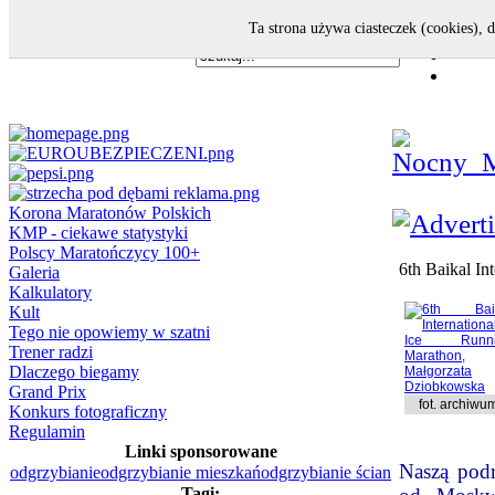
Ta strona używa ciasteczek (cookies), 
Korona Maratonów Polskich
KMP - ciekawe statystyki
Polscy Maratończycy 100+
6th Baikal In
Galeria
Kalkulatory
Kult
Tego nie opowiemy w szatni
Trener radzi
Dlaczego biegamy
Grand Prix
fot. archiwu
Konkurs fotograficzny
Regulamin
Linki sponsorowane
Naszą podr
odgrzybianie
odgrzybianie mieszkań
odgrzybianie ścian
Tagi: