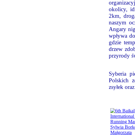
organizacy
okolicy, 
2km, drogą
naszym ocz
Angary nig
wpływa do 
gdzie temp
drzew zdob
przyrody św
Syberia pi
Polskich 
zsyłek ora