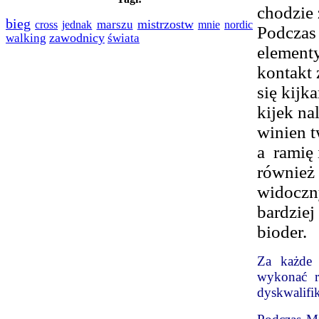
chodzie 
bieg
mistrzostw
cross
marszu
nordic
jednak
mnie
Podczas
zawodnicy
świata
walking
elementy
kontakt 
się kijk
kijek na
winien t
a ramię 
również 
widoczny
bardziej
bioder.
Za każde 
wykonać r
dyskwalifi