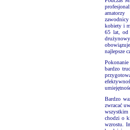
Podczas Mi
profesjona
amatorzy
zawodnicy 
kobiety i 
65 lat, o
drużynowy
obowiązuje
najlepsze 
Pokonanie
bardzo tru
przygotow
efektywność
umiejętnoś
Bardzo waż
zwracać uw
wszystkim 
chodzi o k
wzrostu. I