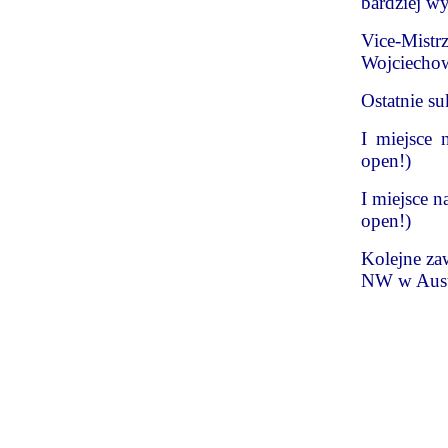
bardziej wy
Vice-Mistr
Wojciechow
Ostatnie su
I miejsce
open!)
I miejsce 
open!)
Kolejne za
NW w Austr