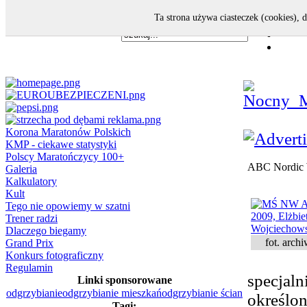
Ta strona używa ciasteczek (cookies), 
Korona Maratonów Polskich
KMP - ciekawe statystyki
Polscy Maratończycy 100+
ABC Nordic 
Galeria
Kalkulatory
Kult
Tego nie opowiemy w szatni
Trener radzi
Dlaczego biegamy
fot. arch
Grand Prix
Konkurs fotograficzny
Regulamin
specjaln
Linki sponsorowane
odgrzybianie
odgrzybianie mieszkań
odgrzybianie ścian
określon
Tagi: