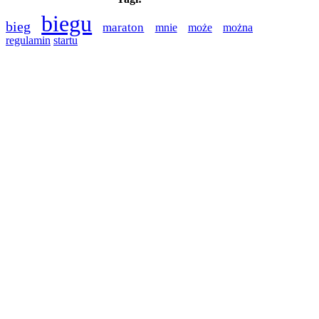
biegu
bieg
maraton
mnie
może
można
regulamin
startu