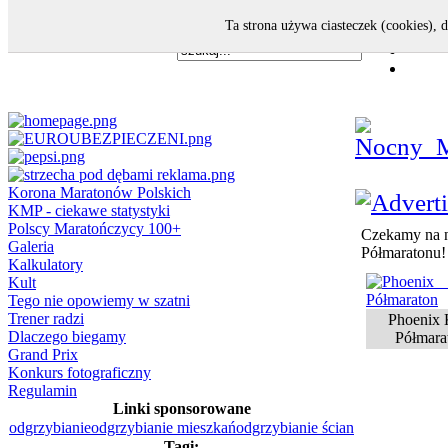
Ta strona używa ciasteczek (cookies), 
Korona Maratonów Polskich
KMP - ciekawe statystyki
Polscy Maratończycy 100+
Czekamy na n
Galeria
Półmaratonu!
Kalkulatory
Kult
Tego nie opowiemy w szatni
Trener radzi
Phoenix 
Dlaczego biegamy
Półmara
Grand Prix
Konkurs fotograficzny
Regulamin
Linki sponsorowane
odgrzybianie
odgrzybianie mieszkań
odgrzybianie ścian
Tagi: