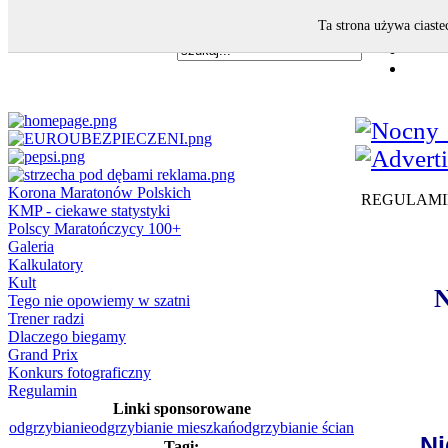
Ta strona używa ciaste
Korona Maratonów Polskich
REGULAMIN -
KMP - ciekawe statystyki
Polscy Maratończycy 100+
Galeria
Kalkulatory
Kult
N
Tego nie opowiemy w szatni
Trener radzi
Dlaczego biegamy
Grand Prix
Konkurs fotograficzny
Regulamin
Linki sponsorowane
odgrzybianie
odgrzybianie mieszkań
odgrzybianie ścian
Ni
Tagi: