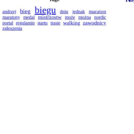
biegu
bieg
maraton
andrzej
dniu
jednak
mistrzostw
medal
nordic
maratony
może
można
zawodnicy
regulamin
trasie
walking
portal
startu
zgłoszenia