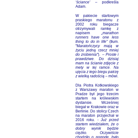
‘ściance’
– podkreśla
Adam.
W pakiecie startowym
praskiego maratonu z
2002 roku biegacze
otrzymywali ramkę z
napisem
„marathon
runners have one less
thing to do in life”
(tłum.
"M
aratończycy mają w
życiu jedną rzecz mniej
do zrobienia"
). –
Proste i
prawdziwe. Do dzisiaj
mam na ścianie zdjęcie z
mety w tej ramce. Na
ujęcia z tego biegu patrzę
z wielką radością
– mówi.
Dla
Piotra Kotkowskiego
z Warszawy maraton w
Pradze był jego trzecim
startem na królewskim
dystansie. Wcześniej
biegał w Krakowie oraz w
Berlinie. Do stolicy Czech
na maraton przyjechał w
2016 roku.
- Już przed
startem wiedziałem, że o
dobry wynik będzie
ciężko. Oczywiście
chodziło o pogodę, było