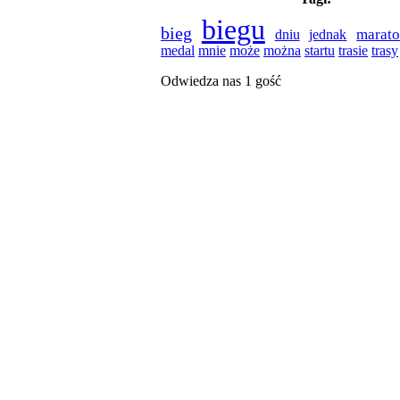
biegu
bieg
marat
dniu
jednak
medal
trasie
mnie
może
można
startu
trasy
Odwiedza nas 1 gość