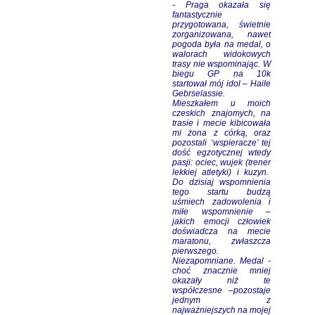
- Praga okazała się
fantastycznie
przygotowana, świetnie
zorganizowana, nawet
pogoda była na medal, o
walorach widokowych
trasy nie wspominając. W
biegu GP na 10k
startował mój idol – Haile
Gebrselassie.
Mieszkałem u moich
czeskich znajomych, na
trasie i mecie kibicowała
mi żona z córką, oraz
pozostali ‘wspieracze’ tej
dość egzotycznej wtedy
pasji: ociec, wujek (trener
lekkiej atletyki) i kuzyn.
Do dzisiaj wspomnienia
tego startu budzą
uśmiech zadowolenia i
miłe wspomnienie –
jakich emocji człowiek
doświadcza na mecie
maratonu, zwłaszcza
pierwszego.
Niezapomniane. Medal -
choć znacznie mniej
okazały niż te
współczesne –pozostaje
jednym z
najważniejszych na mojej