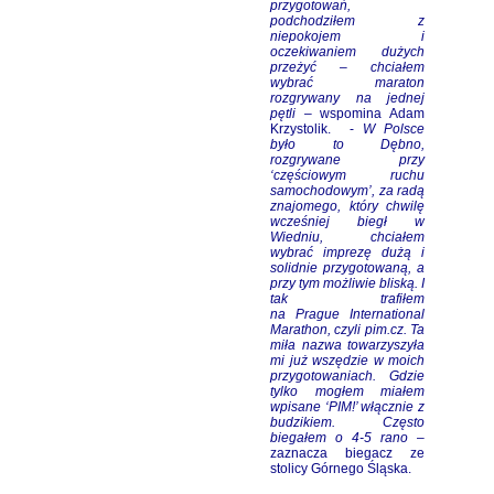
przygotowań,
podchodziłem z
niepokojem i
oczekiwaniem dużych
przeżyć – chciałem
wybrać maraton
rozgrywany na jednej
pętli
– wspomina Adam
Krzystolik. -
W Polsce
było to Dębno,
rozgrywane przy
‘częściowym ruchu
samochodowym’, za radą
znajomego, który chwilę
wcześniej biegł w
Wiedniu, chciałem
wybrać imprezę dużą i
solidnie przygotowaną, a
przy tym możliwie bliską. I
tak trafiłem
na Prague International
Marathon, czyli pim.cz. Ta
miła nazwa towarzyszyła
mi już wszędzie w moich
przygotowaniach. Gdzie
tylko mogłem miałem
wpisane ‘PIM!’ włącznie z
budzikiem. Często
biegałem o 4-5 rano
–
zaznacza biegacz ze
stolicy Górnego Śląska.