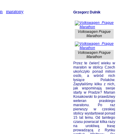
on
maratony
Grzegorz Dulnik
Volkswagen Prague
Marathon
Volkswagen Prague
Marathon
Przez te ćwierć wieku w
maraton w stolicy Czech
ukończyło ponad milion
osób, a wśród nich
tysiące Polaków.
Zapytaliśmy kilku z nich,
jak wspominają swoje
starty w Pradze? Marian
Kosakowski
to prawdziwy
weteran praskiego
maratonu. Po raz
pierwszy w czeskiej
stolicy wystartował ponad
15 lat temu. Od tamtego
czasu powracał kilka razy
na urokliwą trasę
prowadzącą z Rynku