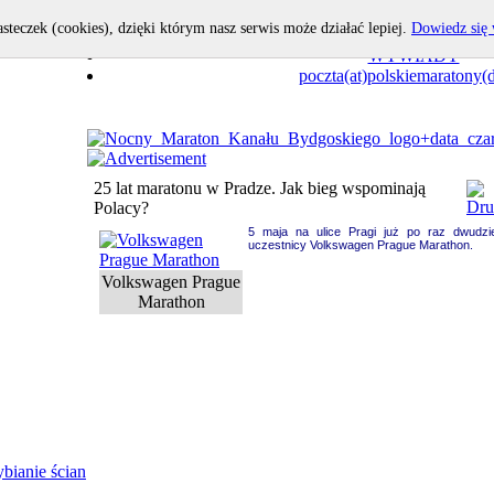
asteczek (cookies), dzięki którym nasz serwis może działać lepiej.
Dowiedz się 
OPOWIEDZ I TY!
WYWIADY
poczta(at)polskiemaratony(d
25 lat maratonu w Pradze. Jak bieg wspominają
Polacy?
5 maja na ulice Pragi już po raz dwudzi
uczestnicy Volkswagen Prague Marathon.
Volkswagen Prague
Marathon
bianie ścian