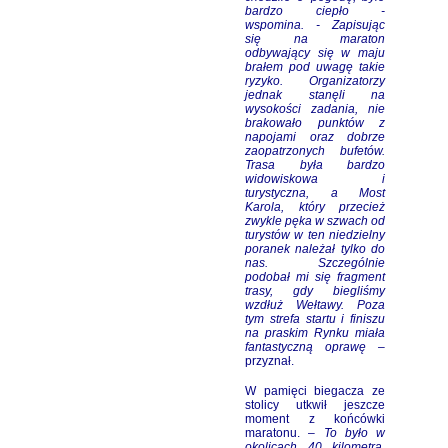
bardzo ciepło -
wspomina. - Zapisując
się na maraton
odbywający się w maju
brałem pod uwagę takie
ryzyko. Organizatorzy
jednak stanęli na
wysokości zadania, nie
brakowało punktów z
napojami oraz dobrze
zaopatrzonych bufetów.
Trasa była bardzo
widowiskowa i
turystyczna, a Most
Karola, który przecież
zwykle pęka w szwach od
turystów w ten niedzielny
poranek należał tylko do
nas. Szczególnie
podobał mi się fragment
trasy, gdy biegliśmy
wzdłuż Wełtawy. Poza
tym strefa startu i finiszu
na praskim Rynku miała
fantastyczną oprawę –
przyznał.
W pamięci biegacza ze
stolicy utkwił jeszcze
moment z końcówki
maratonu. –
To było w
okolicach 40 kilometra.