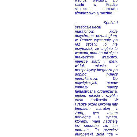
wzdłuż Wełtawy. Do
startu w Pradze
skutecznie namawia
również swoją rodzinę.
- Spośród
sześćdziesięciu
maratonów, które
dotychczas przebiegłem,
w Pradze wystartuję po
raz szósty. To nie
przypadek, że chętnie tu
wracam, podoba mi się tu
praktycznie wszystko,
miejsce startu i mety,
widok miasta z
perspektywy biegacza po
doping tysięcy
mieszkańców. Do
największych atutów
imprezy należy
fantastyczna organizacja,
piękne miasto i szybka
trasa
– podkreśla. -
W
Pradze przed kilkoma laty
biegałem maraton z
żoną, tym razem
pobiegnę z synem,
któremu mam nadzieję
też spodoba się ten
maraton. To przecież
europejska złota liga –