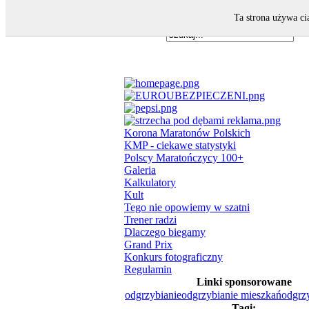
Ta strona używa ci
Korona Maratonów Polskich
KMP - ciekawe statystyki
Polscy Maratończycy 100+
Galeria
Kalkulatory
Kult
Tego nie opowiemy w szatni
Trener radzi
Dlaczego biegamy
Grand Prix
Konkurs fotograficzny
Regulamin
Linki sponsorowane
odgrzybianie
odgrzybianie mieszkań
odgrzy
Tagi: