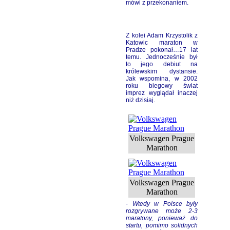
mówi z przekonaniem.
Z kolei
Adam Krzystolik
z
Katowic maraton w
Pradze pokonał…17 lat
temu. Jednocześnie był
to jego debiut na
królewskim dystansie.
Jak wspomina, w 2002
roku biegowy świat
imprez wyglądał inaczej
niż dzisiaj.
Volkswagen Prague
Marathon
Volkswagen Prague
Marathon
-
Wtedy w Polsce były
rozgrywane może 2-3
maratony, ponieważ do
startu, pomimo solidnych