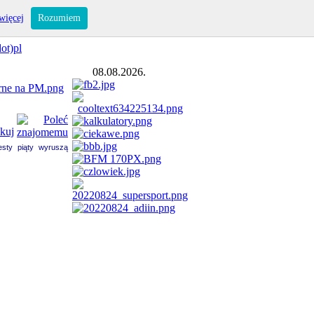
więcej
Rozumiem
ot)pl
08.08.2026.
esty piąty wyruszą