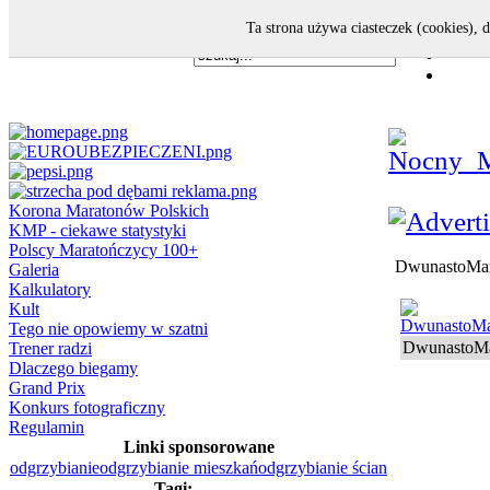
Ta strona używa ciasteczek (cookies), 
Korona Maratonów Polskich
KMP - ciekawe statystyki
Polscy Maratończycy 100+
DwunastoMarat
Galeria
Kalkulatory
Kult
Tego nie opowiemy w szatni
DwunastoMa
Trener radzi
Dlaczego biegamy
Grand Prix
Konkurs fotograficzny
Regulamin
Linki sponsorowane
odgrzybianie
odgrzybianie mieszkań
odgrzybianie ścian
Tagi: