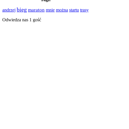
bieg
maraton
andrzej
mnie
można
startu
trasy
Odwiedza nas 1 gość