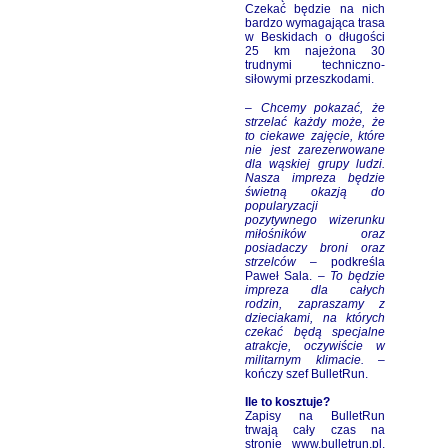
Czekać będzie na nich
bardzo wymagająca trasa
w Beskidach o długości
25 km najeżona 30
trudnymi techniczno-
siłowymi przeszkodami.
–
Chcemy pokazać, że
strzelać każdy może, że
to ciekawe zajęcie, które
nie jest zarezerwowane
dla wąskiej grupy ludzi.
Nasza impreza będzie
świetną okazją do
popularyzacji
pozytywnego wizerunku
miłośników oraz
posiadaczy broni oraz
strzelców
– podkreśla
Paweł Sala. –
To będzie
impreza dla całych
rodzin, zapraszamy z
dzieciakami, na których
czekać będą specjalne
atrakcje, oczywiście w
militarnym klimacie.
–
kończy szef BulletRun.
Ile to kosztuje?
Zapisy na BulletRun
trwają cały czas na
stronie
www.bulletrun.pl
.