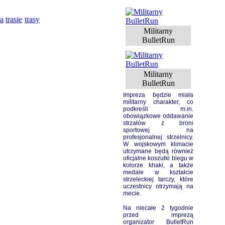
trasie
a
trasy
Militarny
BulletRun
Militarny
BulletRun
Impreza będzie miała
militarny charakter, co
podkreśli m.in.
obowiązkowe oddawanie
strzałów z broni
sportowej na
profesjonalnej strzelnicy.
W wojskowym klimacie
utrzymane będą również
oficjalne koszulki biegu w
kolorze khaki, a także
medale w kształcie
strzeleckiej tarczy, które
uczestnicy otrzymają na
mecie.
Na niecałe 2 tygodnie
przed imprezą
organizator BulletRun