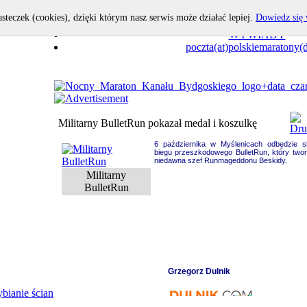
asteczek (cookies), dzięki którym nasz serwis może działać lepiej.
Dowiedz się 
OPOWIEDZ I TY!
WYWIADY
poczta(at)polskiemaratony(d
Militarny BulletRun pokazał medal i koszulkę
6 października w Myślenicach odbędzie s
biegu przeszkodowego BulletRun, który two
niedawna szef Runmageddonu Beskidy.
Militarny
BulletRun
Grzegorz Dulnik
bianie ścian