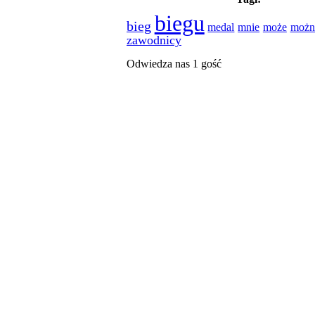
biegu
bieg
medal
mnie
może
możn
zawodnicy
Odwiedza nas 1 gość