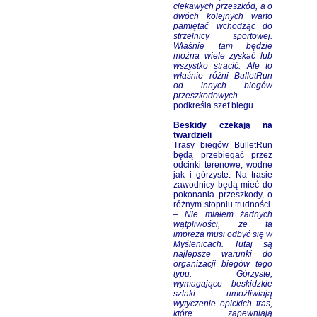
ciekawych przeszkód, a o
dwóch kolejnych warto
pamiętać wchodząc do
strzelnicy sportowej.
Właśnie tam będzie
można wiele zyskać lub
wszystko stracić. Ale to
właśnie różni BulletRun
od innych biegów
przeszkodowych
–
podkreśla szef biegu.
Beskidy czekają na
twardzieli
Trasy biegów BulletRun
będą przebiegać przez
odcinki terenowe, wodne
jak i górzyste. Na trasie
zawodnicy będą mieć do
pokonania przeszkody, o
różnym stopniu trudności.
–
Nie miałem żadnych
wątpliwości, że ta
impreza musi odbyć się w
Myślenicach. Tutaj są
najlepsze warunki do
organizacji biegów tego
typu. Górzyste,
wymagające beskidzkie
szlaki umożliwiają
wytyczenie epickich tras,
które zapewniają