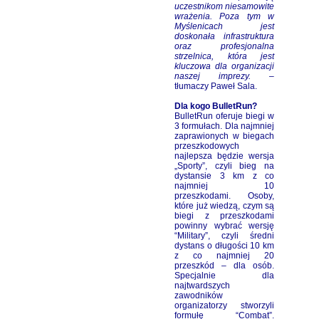
uczestnikom niesamowite
wrażenia. Poza tym w
Myślenicach jest
doskonała infrastruktura
oraz profesjonalna
strzelnica, która jest
kluczowa dla organizacji
naszej imprezy.
–
tłumaczy Paweł Sala.
Dla kogo BulletRun?
BulletRun oferuje biegi w
3 formułach. Dla najmniej
zaprawionych w biegach
przeszkodowych
najlepsza będzie wersja
„Sporty”, czyli bieg na
dystansie 3 km z co
najmniej 10
przeszkodami. Osoby,
które już wiedzą, czym są
biegi z przeszkodami
powinny wybrać wersję
“Military”, czyli średni
dystans o długości 10 km
z co najmniej 20
przeszkód – dla osób.
Specjalnie dla
najtwardszych
zawodników
organizatorzy stworzyli
formułę “Combat”.