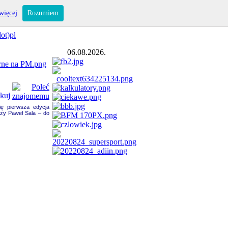
więcej
Rozumiem
ot)pl
06.08.2026.
ię pierwsza edycja
rzy Paweł Sala – do