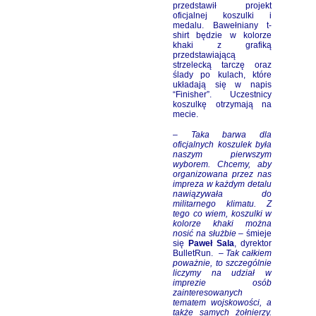
przedstawił projekt
oficjalnej koszulki i
medalu. Bawełniany t-
shirt będzie w kolorze
khaki z grafiką
przedstawiającą
strzelecką tarczę oraz
ślady po kulach, które
układają się w napis
“Finisher”. Uczestnicy
koszulkę otrzymają na
mecie.
–
Taka barwa dla
oficjalnych koszulek była
naszym pierwszym
wyborem. Chcemy, aby
organizowana przez nas
impreza w każdym detalu
nawiązywała do
militarnego klimatu. Z
tego co wiem, koszulki w
kolorze khaki można
nosić na służbie
– śmieje
się
Paweł Sala
, dyrektor
BulletRun. –
Tak całkiem
poważnie, to szczególnie
liczymy na udział w
imprezie osób
zainteresowanych
tematem wojskowości, a
także samych żołnierzy.