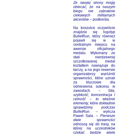
Ze swojej strony mogę
obiecać, że na naszym
biegu nie zabraknie
ciekawych militarnych
akcentów
– podkreśla.
Na koszulce oczywiście
znajdzie się logotyp
BulletRun, który również
pojawił się w w
centralnym miejscu na
awersie oficjalnego
medalu. Wykonany ze
stali nierdzewnej
szczotkowanej medal
kształtem nawiązuje do
tarczy, a na jego rewersie
organizatorzy wyróżnili
sprawności, które uznali
za kluczowe dla
odniesienia sukcesu w
zawodach.
– Siła,
szybkość, koncentracja i
celność – to właśnie
elementy, które dokładnie
sprawdzimy podczas
BulletRun.
– wylicza
Paweł Sala. –
Pierwsze
dwie sprawności
odnoszą się do trasy, na
której na uczestników
czekać będzie wiele