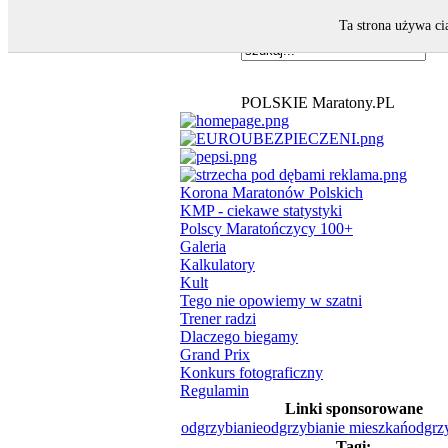
Ta strona używa ci
POLSKIE Maratony.PL
Korona Maratonów Polskich
KMP - ciekawe statystyki
Polscy Maratończycy 100+
Galeria
Kalkulatory
Kult
Tego nie opowiemy w szatni
Trener radzi
Dlaczego biegamy
Grand Prix
Konkurs fotograficzny
Regulamin
Linki sponsorowane
odgrzybianie
odgrzybianie mieszkań
odgrzy
Tagi: