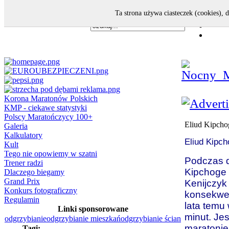
Ta strona używa ciasteczek (cookies), 
Korona Maratonów Polskich
KMP - ciekawe statystyki
Polscy Maratończycy 100+
Eliud Kipcho
Galeria
Kalkulatory
Eliud Kipch
Kult
Tego nie opowiemy w szatni
Podczas 
Trener radzi
Kipchoge 
Dlaczego biegamy
Grand Prix
Kenijczyk
Konkurs fotograficzny
konsekwen
Regulamin
lata temu 
Linki sponsorowane
minut. Je
odgrzybianie
odgrzybianie mieszkań
odgrzybianie ścian
maratonie 
Tagi: