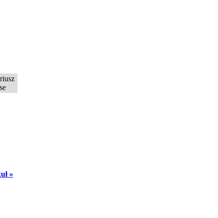
riusz
se
uł »