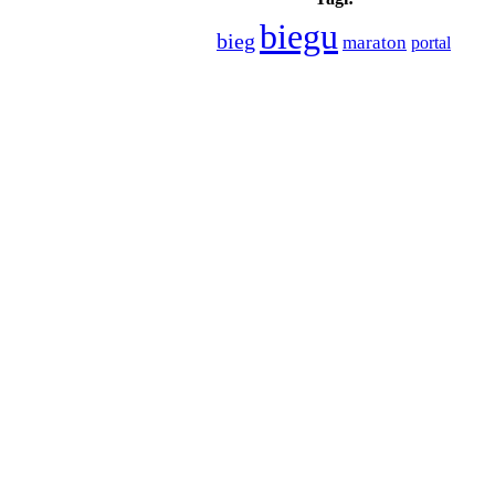
biegu
bieg
maraton
portal