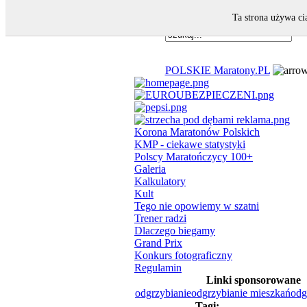
Ta strona używa ci
POLSKIE Maratony.PL
Korona Maratonów Polskich
KMP - ciekawe statystyki
Polscy Maratończycy 100+
Galeria
Kalkulatory
Kult
Tego nie opowiemy w szatni
Trener radzi
Dlaczego biegamy
Grand Prix
Konkurs fotograficzny
Regulamin
Linki sponsorowane
odgrzybianie
odgrzybianie mieszkań
odg
Tagi: