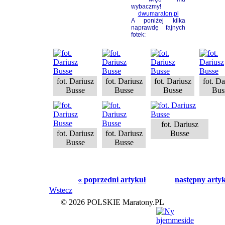
wybaczmy!
dwumaraton.pl
A poniżej kilka
naprawdę fajnych
fotek:
fot. Dariusz
fot. Dariusz
fot. Dariusz
fot. Da
Busse
Busse
Busse
Bus
fot. Dariusz
fot. Dariusz
fot. Dariusz
Busse
Busse
Busse
« poprzedni artykuł
następny artyk
Wstecz
© 2026 POLSKIE Maratony.PL