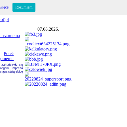
więcej
Rozumiem
ot)pl
07.08.2026.
 zakończyły się
biegów. Impreza
ciąga stałą ekipę