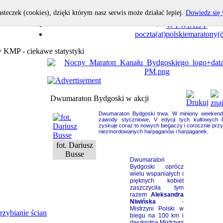
asteczek (cookies), dzięki którym nasz serwis może działać lepiej.
Dowiedz się 
OPOWIEDZ I TY!
WYWIADY
poczta(at)polskiemaratony(d
KMP - ciekawe statystyki
Dwumaraton Bydgoski w akcji
Dwumaraton Bydgoski trwa. W miniony weekend
zawody styczniowe, V edycji tych kultowych 
zyskuje coraz to nowych biegaczy i corocznie przy
niezmordowanych harpaganów i harpaganek.
fot. Dariusz
Busse
Dwumaraton
Bydgoski oprócz
wielu wspaniałych i
pięknych kobiet
zaszczyciła tym
razem
Aleksandra
Niwińska
-
Mistrzyni Polski w
rzybianie ścian
biegu na 100 km i
dwukrotna Mistrzyni