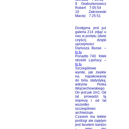
9 Grabsztunowicz
Robert 7:05:54
10 Zakrzewski
Maciej 7:25:51
Dostępna jest już
galeria 214 zdjąć u
nas w portalu (dwie
części), dzięki
uprzejmości
Dariusza Busse. –
to tu
Ponadto 740 fotek
strzelili Lipińscy –
to tu
Szczegółowe
wyniki, jak zwykle
na, napakowanej
do bólu statystyką,
witrynie Piotra
Wojciechowskiego.
On jest jak 2in1. Od
lat prowadzi tą
imprezę i od lat
wszystko
szczegółowo
archiwizuje.
Czasem ma lekkie
poślizgi ale zajętym
jest facetem bardzo
- więc mu