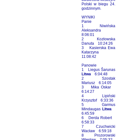
Polski w biegu 24.
godzinnym.
WYNIKI
Panie
1 Niwińska
Aleksandra
8:06:01
2 Kozłowska
Danuta 10:24:26
3 Kasierska Ewa
Katarzyna
11:08:42
Panowie
1 Liegus Šarunas
Litwa
6:04:48
2 Szostak
Mariusz 6:14:05
3 Mika Oskar
6:14:27
4 Lipiński
Krzysztof 6:33:36
5 Garmus
Mindaugas
Litwa
6:45:59
6 Derda Robert
6:58:33
7 Czuchwicki
Wacław 6:59:18
8 Prozorowski
Wiesław 7:05:32