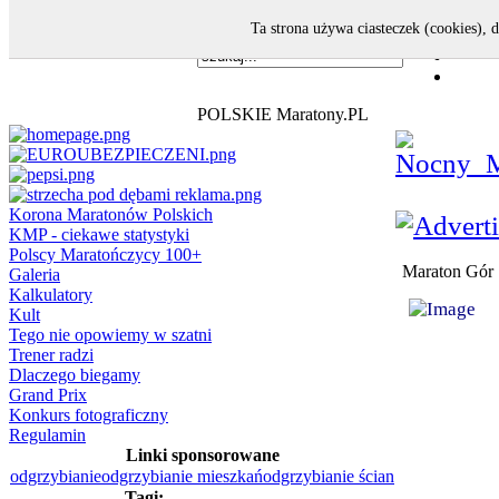
Ta strona używa ciasteczek (cookies), 
POLSKIE Maratony.PL
Korona Maratonów Polskich
KMP - ciekawe statystyki
Polscy Maratończycy 100+
Maraton Gór S
Galeria
Kalkulatory
Kult
Tego nie opowiemy w szatni
Trener radzi
Dlaczego biegamy
Grand Prix
Konkurs fotograficzny
Regulamin
Linki sponsorowane
odgrzybianie
odgrzybianie mieszkań
odgrzybianie ścian
Tagi: