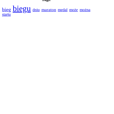
biegu
bieg
maraton
medal
dniu
może
można
startu