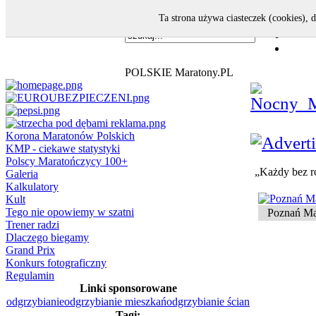
Ta strona używa ciasteczek (cookies), 
POLSKIE Maratony.PL
Korona Maratonów Polskich
KMP - ciekawe statystyki
Polscy Maratończycy 100+
„Każdy bez r
Galeria
Kalkulatory
Kult
Tego nie opowiemy w szatni
Poznań Ma
Trener radzi
Dlaczego biegamy
Grand Prix
Konkurs fotograficzny
Regulamin
Linki sponsorowane
odgrzybianie
odgrzybianie mieszkań
odgrzybianie ścian
Tagi: