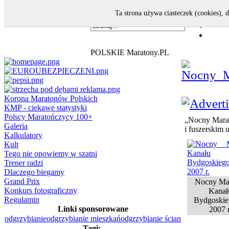
Ta strona używa ciasteczek (cookies), 
POLSKIE Maratony.PL
Korona Maratonów Polskich
KMP - ciekawe statystyki
Polscy Maratończycy 100+
„Nocny Marat
Galeria
i fuszerskim 
Kalkulatory
Kult
Tego nie opowiemy w szatni
Trener radzi
Dlaczego biegamy
Grand Prix
Nocny Ma
Konkurs fotograficzny
Kanał
Regulamin
Bydgoskie
Linki sponsorowane
2007 r
odgrzybianie
odgrzybianie mieszkań
odgrzybianie ścian
Tagi: