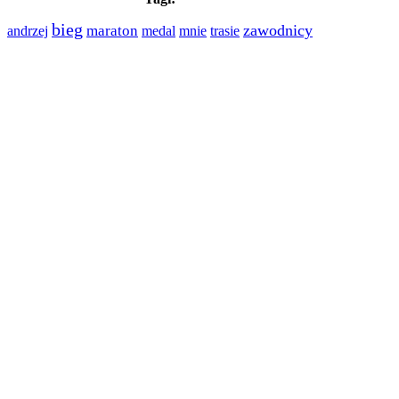
bieg
zawodnicy
maraton
medal
trasie
andrzej
mnie