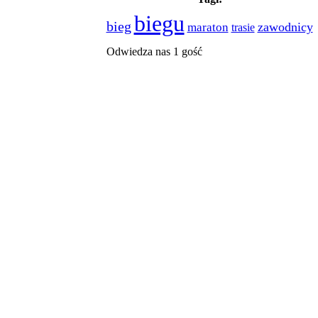
biegu
bieg
zawodnicy
maraton
trasie
Odwiedza nas 1 gość