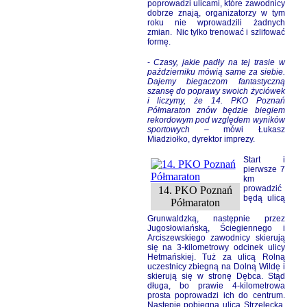
poprowadzi ulicami, które zawodnicy
dobrze znają, organizatorzy w tym
roku nie wprowadzili żadnych
zmian.
Nic tylko trenować i szlifować
formę.
-
Czasy, jakie padły na tej trasie w
październiku mówią same za siebie.
Dajemy biegaczom fantastyczną
szansę do poprawy swoich życiówek
i liczymy, że 14. PKO Poznań
Półmaraton znów będzie biegiem
rekordowym pod względem wyników
sportowych
– mówi Łukasz
Miadziołko, dyrektor imprezy.
Start i
pierwsze 7
km
prowadzić
14. PKO Poznań
będą ulicą
Półmaraton
Grunwaldzką, następnie przez
Jugosłowiańską, Ściegiennego i
Arciszewskiego zawodnicy skierują
się na 3-kilometrowy odcinek ulicy
Hetmańskiej.
Tuż za ulicą Rolną
uczestnicy zbiegną na Dolną Wildę i
skierują się w stronę Dębca. Stąd
długa, bo prawie 4-kilometrowa
prosta poprowadzi ich do centrum.
Następie pobiegną ulicą Strzelecką,