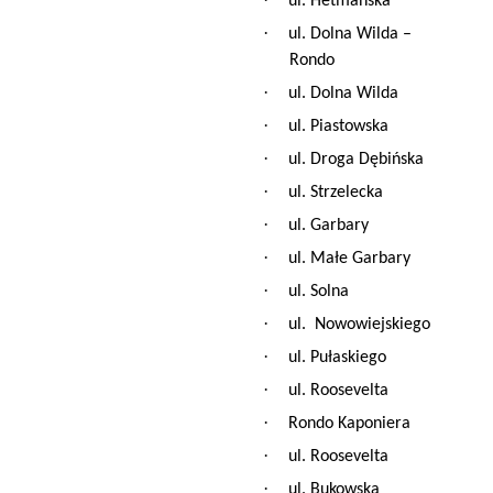
u
l. Hetmańska
·
u
l. Dolna Wilda –
Rondo
·
u
l. Dolna Wilda
·
u
l. Piastowska
·
u
l. Droga Dębińska
·
u
l. Strzelecka
·
u
l. Garbary
·
u
l. Małe Garbary
·
u
l. Solna
·
u
l.
Nowowiejskiego
·
u
l. Pułaskiego
·
ul. Roosevelta
·
Rondo Kaponiera
·
u
l. Roosevelta
·
u
l. Bukowska