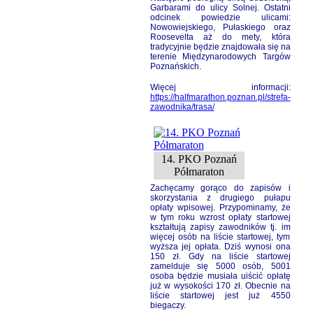
Garbarami do ulicy Solnej. Ostatni
odcinek powiedzie ulicami:
Nowowiejskiego, Pułaskiego oraz
Roosevelta aż do mety, która
tradycyjnie będzie znajdowała się na
terenie Międzynarodowych Targów
Poznańskich.
Więcej informacji:
https://halfmarathon.poznan.pl/strefa-
zawodnika/trasa/
14. PKO Poznań
Półmaraton
Zachęcamy gorąco do zapisów i
skorzystania z drugiego pułapu
opłaty wpisowej. Przypominamy, że
w tym roku wzrost opłaty startowej
kształtują zapisy zawodników tj. im
więcej osób na liście startowej, tym
wyższa jej opłata. Dziś wynosi ona
150 zł. Gdy na liście startowej
zamelduje się 5000 osób, 5001
osoba będzie musiała uiścić opłatę
już w wysokości 170 zł. Obecnie na
liście startowej jest już 4550
biegaczy.