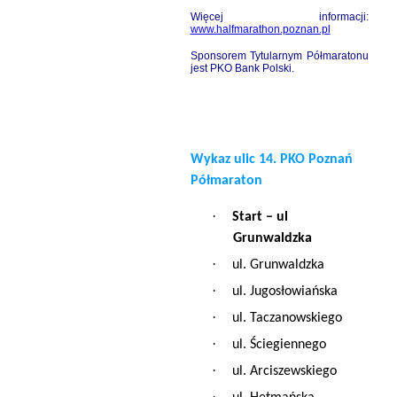
Więcej informacji:
www.halfmarathon.poznan.pl
Sponsorem Tytularnym Półmaratonu
jest PKO Bank Polski.
Wykaz ulic 14. PKO Poznań
Półmaraton
·
Start – ul
Grunwaldzka
·
u
l. Grunwaldzka
·
u
l. Jugosłowiańska
·
u
l. Taczanowskiego
·
u
l. Ściegiennego
·
u
l. Arciszewskiego
·