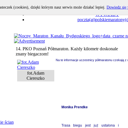
asteczek (cookies), dzięki którym nasz serwis może działać lepiej.
Dowiedz się 
OPOWIEDZ I TY!
WYWIADY
poczta(at)polskiemaratony(d
14. PKO Poznań Półmaraton. Każdy kilometr doskonale
znany biegaczom!
Na te informacje uczestnicy półmaratonu czekają z n
fot.Adam
Ciereszko
Monika Prendke
ie ścian
Trasa biegu jest już ustalona i