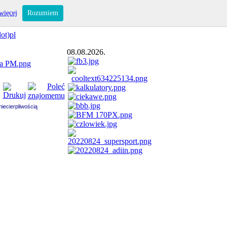
więcej
Rozumiem
ot)pl
08.08.2026.
iecierpliwością