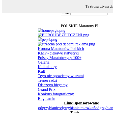
Ta strona używa ci
POLSKIE Maratony.PL
Korona Maratonów Polskich
KMP - ciekawe statystyki
Polscy Maratończycy 100+
Galeria
Kalkulatory
Kult
Tego nie opowiemy w szatni
Trener radzi
Dlaczego biegamy
Grand Prix
Konkurs fotograficzny
Regulamin
Linki sponsorowane
odgrzybianie
odgrzybianie mieszkań
odgrzybian
Tagi: