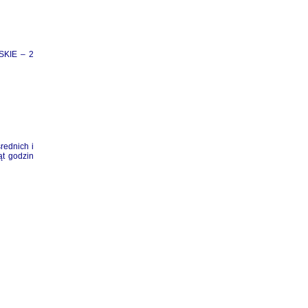
SKIE – 2
rednich i
ąt godzin