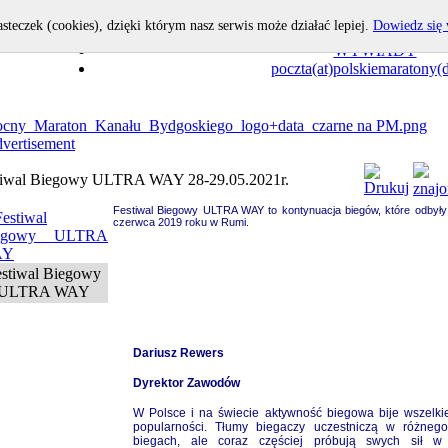
asteczek (cookies), dzięki którym nasz serwis może działać lepiej.
Dowiedz się 
OPOWIEDZ I TY!
WYWIADY
poczta(at)polskiemaratony(d
tiwal Biegowy ULTRA WAY 28-29.05.2021r.
Festiwal Biegowy ULTRA WAY to kontynuacja biegów, które odbyły
czerwca 2019 roku w Rumi.
stiwal Biegowy
ULTRA WAY
Dariusz Rewers
Dyrektor Zawodów
W Polsce i na świecie aktywność biegowa bije wszelki
popularności. Tłumy biegaczy uczestniczą w różnego
biegach, ale coraz częściej próbują swych sił w