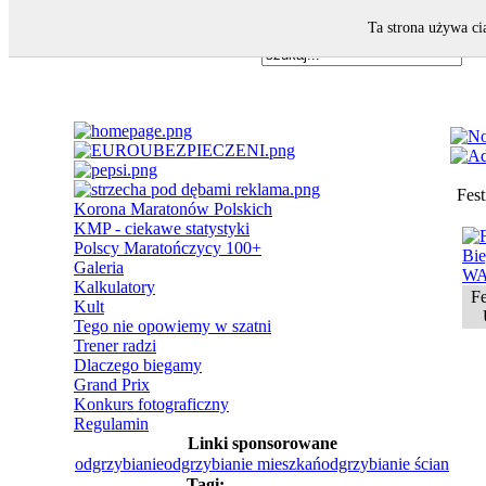
Ta strona używa ci
Fes
Korona Maratonów Polskich
KMP - ciekawe statystyki
Polscy Maratończycy 100+
Galeria
Kalkulatory
Fe
Kult
Tego nie opowiemy w szatni
Trener radzi
Dlaczego biegamy
Grand Prix
Konkurs fotograficzny
Regulamin
Linki sponsorowane
odgrzybianie
odgrzybianie mieszkań
odgrzybianie ścian
Tagi: