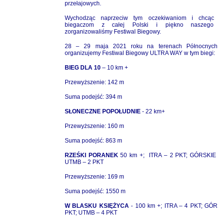
przełajowych.
Wychodząc naprzeciw tym oczekiwaniom i chcąc 
biegaczom z całej Polski i piękno naszego 
zorganizowaliśmy Festiwal Biegowy.
28 – 29 maja 2021 roku na terenach Północnych
organizujemy Festiwal Biegowy ULTRA WAY w tym biegi:
BIEG DLA 10
– 10 km +
Przewyższenie: 142 m
Suma podejść: 394 m
SŁONECZNE POPOŁUDNIE
- 22 km+
Przewyższenie: 160 m
Suma podejść: 863 m
RZEŚKI PORANEK
50 km
+;
ITRA – 2 PKT; GÓRSKIE 
UTMB – 2 PKT
Przewyższenie: 169 m
Suma podejść: 1550 m
W BLASKU KSIĘŻYCA
- 100 km +;
ITRA – 4 PKT; GÓR
PKT; UTMB – 4 PKT