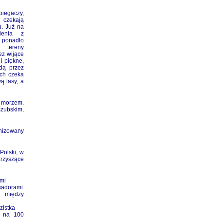
egaczy,
zekają
u. Już na
ienia z
 ponadto
tereny
ez wijące
i piękne,
dą przez
ach czeka
ą lasy, a
 morzem.
szubskim,
nizowany
Polski, w
arzyszące
mi
adorami
 między
i
zistka
i na 100