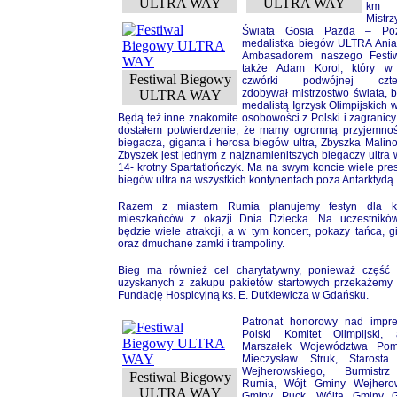
ULTRA WAY
ULTRA WAY
km 
Mistrz
Świata Gosia Pazda – Poz
medalistka biegów ULTRA Ania
Ambasadorem naszego Festiw
także Adam Korol, który w
Festiwal Biegowy
czwórki podwójnej cztero
zdobywał mistrzostwo świata, b
ULTRA WAY
medalistą Igrzysk Olimpijskich w
Będą też inne znakomite osobowości z Polski i zagranicy
dostałem potwierdzenie, że mamy ogromną przyjemnoś
biegacza, giganta i herosa biegów ultra, Zbyszka Malin
Zbyszek jest jednym z najznamienitszych biegaczy ultra 
14- krotny Spartatlończyk. Ma na swym koncie wiele pre
biegów ultra na wszystkich kontynentach poza Antarktydą.
Razem z miastem Rumia planujemy festyn dla ki
mieszkańców z okazji Dnia Dziecka. Na uczestnikó
będzie wiele atrakcji, a w tym koncert, pokazy tańca, g
oraz dmuchane zamki i trampoliny.
Bieg ma również cel charytatywny, ponieważ część 
uzyskanych z zakupu pakietów startowych przekażemy 
Fundację Hospicyjną ks. E. Dutkiewicza w Gdańsku.
Patronat honorowy nad impre
Polski Komitet Olimpijski,
Marszałek Województwa Pom
Mieczysław Struk, Starosta
Wejherowskiego, Burmistrz
Festiwal Biegowy
Rumia, Wójt Gminy Wejhero
ULTRA WAY
Gminy Puck, Wójta Gminy G