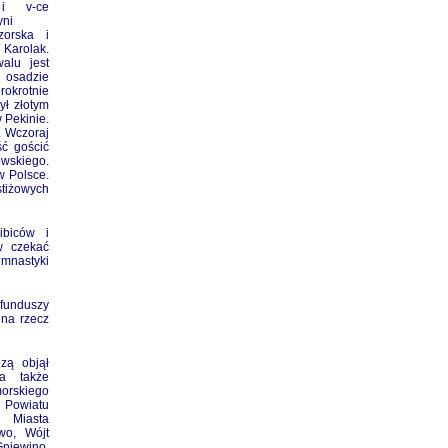
i v-ce
yni
orska i
 Karolak.
alu jest
 osadzie
krotnie
ył złotym
 Pekinie.
. Wczoraj
ć gościć
owskiego.
w Polsce.
stiżowych
biców i
w czekać
imnastyki
funduszy
na rzecz
zą objął
 a także
orskiego
 Powiatu
 Miasta
wo, Wójt
niewino,