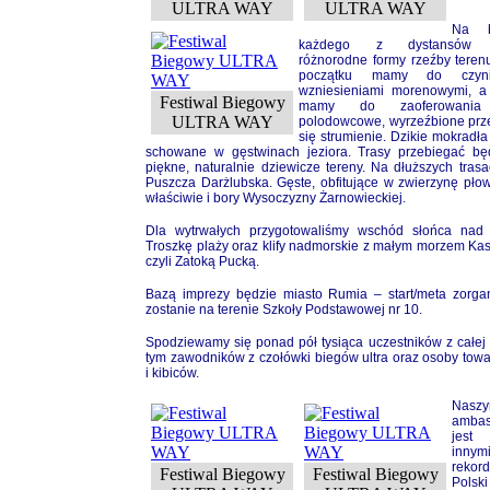
ULTRA WAY
ULTRA WAY
Na bi
każdego z dystansów c
różnorodne formy rzeźby teren
początku mamy do czyn
wzniesieniami morenowymi, a
Festiwal Biegowy
mamy do zaoferowania 
ULTRA WAY
polodowcowe, wyrzeźbione prz
się strumienie. Dzikie mokradła 
schowane w gęstwinach jeziora. Trasy przebiegać bę
piękne, naturalnie dziewicze tereny. Na dłuższych tras
Puszcza Darżlubska. Gęste, obfitujące w zwierzynę płow
właściwie i bory Wysoczyzny Żarnowieckiej.
Dla wytrwałych przygotowaliśmy wschód słońca nad
Troszkę plaży oraz klify nadmorskie z małym morzem Ka
czyli Zatoką Pucką.
Bazą imprezy będzie miasto Rumia – start/meta zorga
zostanie na terenie Szkoły Podstawowej nr 10.
Spodziewamy się ponad pół tysiąca uczestników z całej 
tym zawodników z czołówki biegów ultra oraz osoby tow
i kibiców.
Naszy
ambas
jest
innym
rekord
Festiwal Biegowy
Festiwal Biegowy
Polsk