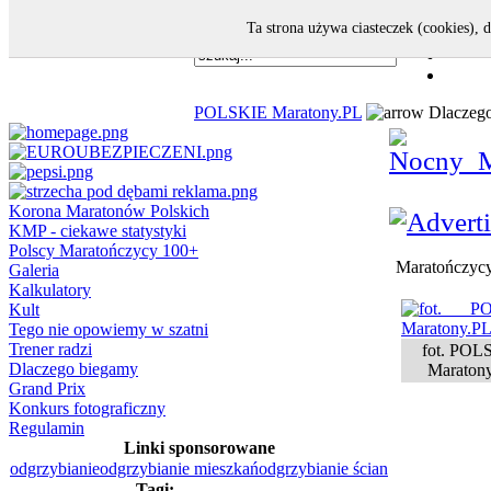
Ta strona używa ciasteczek (cookies), 
POLSKIE Maratony.PL
Dlaczego
Korona Maratonów Polskich
KMP - ciekawe statystyki
Polscy Maratończycy 100+
Maratończyc
Galeria
Kalkulatory
Kult
Tego nie opowiemy w szatni
Trener radzi
fot. POL
Dlaczego biegamy
Maraton
Grand Prix
Konkurs fotograficzny
Regulamin
Linki sponsorowane
odgrzybianie
odgrzybianie mieszkań
odgrzybianie ścian
Tagi: