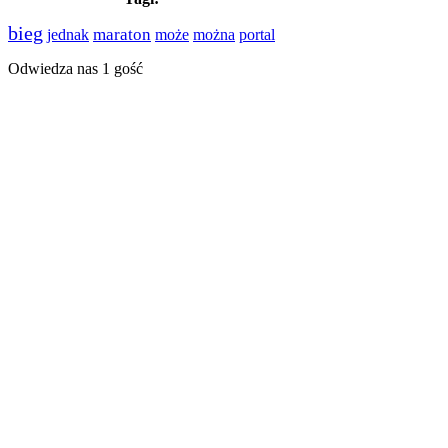
bieg
maraton
jednak
może
można
portal
Odwiedza nas 1 gość