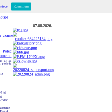
więcej
Rozumiem
ot)pl
07.08.2026.
ło się od
 z powodu
sta
30 już
ego
 wodzie.
zostanie
Piotrek