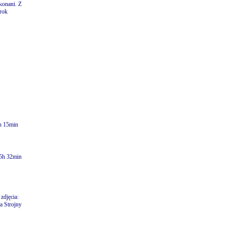
okonani. Z
 rok
h 15min
 5h 32min
 zdjęcia:
a Strojny