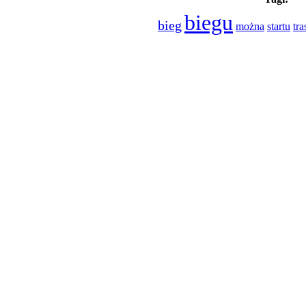
biegu
bieg
tra
można
startu