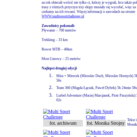
za rok obiecali wrócić nie tylko ci, którzy je wygrali, lecz także p
trasy z różnych przyczyn trzy ekipy musiały się wycofać, więc za
czekamy na ich rewanż. Więcej informacji o zawodach na stronie
WWW.multisportchallenge.pl
Zawodnicy pokonali:
Pływanie – 700 metrów
Trekking – 33 km
Rower MTB – 40km
Most Linowy – 25 metrów
Najlepsi drugiej edycji
1.
Mira + Mirecek (Miroslav Duch, Miroslav Hornych) 5
56s
2.
Team 360 (Magda Łączak, Paweł Dybek) 5h 24min 58s
3.
Lurbel Adventure (Maciej Marcjanek, Piotr Paszyński)
02s
Tekst i
fot. archiwum
fot. Monika Strojny
Monik