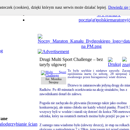
asteczek (cookies), dzięki którym nasz serwis może działać lepiej.
Dowiedz się 
OPOWIEDZ I TY!
WYWIADY
poczta(at)polskiemaratony(d
Drugi Multi Sport Challenge – bez
taryfy ulgowej
To były szybkie i niełatwe zawody. Zaczę
opóźnienia startu (w sobotę, 28 sierpnia)
zwalonego przez huraganowy wiatr drzewa.
fot. Monika
Strojny
Drzewo to zatarasowało jedyną drogę do mia
Radków. Po 40 minutach oczekiwania na akcję strażaków, bus z
zawodnikami dotarł do zalewu.
Pogoda nie zachęcała do pływania (liczonego także jako osobna
konkurencja), ale mimo chłodu nie każdy włożył piankę. Przed 9.
wszyscy byli w wodzie i starali się dotrzeć do końca 700-metrow
odcinka, który na ostatnich metrach można było przejść po pas w
wane
ań
odgrzybianie ścian
Z samego rana wiadomo było (ulewny deszcz), że etap na rolkach 
skrócony o najtrudniejsze 7 z 19km, tymczasem tuż przed startem 