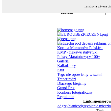
Ta strona używa ci
Korona Maratonów Polskich
KMP - ciekawe statystyki
Polscy Maratończycy 100+
Galeria
Kalkulatory
Kult
Tego nie opowiemy w szatni
Trener radzi
Dlaczego biegamy
Grand Prix
Konkurs fotograficzny
Regulamin
Linki sponsoro
odgrzybianie
odgrzybianie mieszk
Tagi: