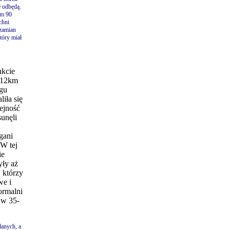
e odbędą.
em 90
chni
zamian
tóry miał
nkcie
 12km
gu
aliła się
ejność
unęli
gani
 W tej
ie
yły aż
, którzy
we i
ormalni
 w 35-
danych, a