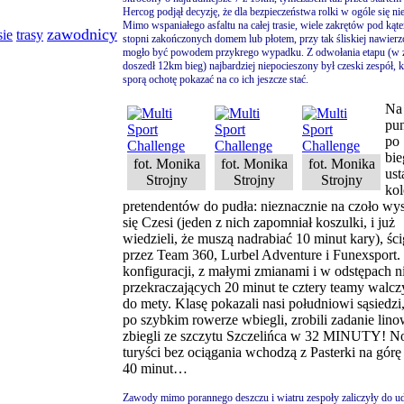
Hercog podjął decyzję, że dla bezpieczeństwa rolki w ogóle się ni
Mimo wspaniałego asfaltu na całej trasie, wiele zakrętów pod kąt
zawodnicy
sie
trasy
stopni zakończonych domem lub płotem, przy tak śliskiej nawierz
mogło być powodem przykrego wypadku. Z odwołania etapu (w 
doszedł 12km bieg) najbardziej niepocieszony był czeski zespół, k
sporą ochotę pokazać na co ich jeszcze stać.
Na
pu
po
bie
fot. Monika
fot. Monika
fot. Monika
ust
Strojny
Strojny
Strojny
kol
pretendentów do pudła: nieznacznie na czoło wys
się Czesi (jeden z nich zapomniał koszulki, i już
wiedzieli, że muszą nadrabiać 10 minut kary), ści
przez Team 360, Lurbel Adventure i Funexsport.
konfiguracji, z małymi zmianami i w odstępach n
przekraczających 20 minut te cztery teamy walcz
do mety. Klasę pokazali nasi południowi sąsiedzi
po szybkim rowerze wbiegli, zrobili zadanie lino
zbiegli ze szczytu Szczelińca w 32 MINUTY! N
turyści bez ociągania wchodzą z Pasterki na górę
40 minut…
Zawody mimo porannego deszczu i wiatru zespoły zaliczyły do u