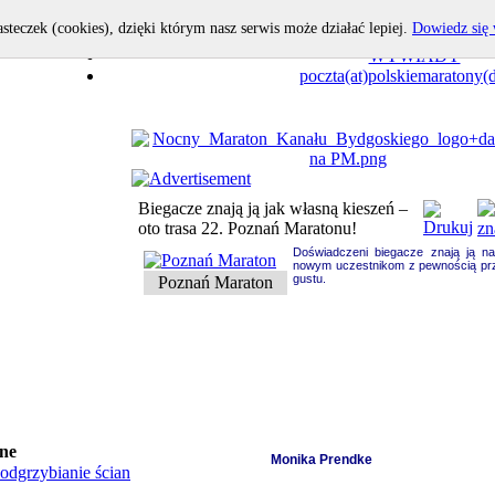
asteczek (cookies), dzięki którym nasz serwis może działać lepiej.
Dowiedz się 
OPOWIEDZ I TY!
WYWIADY
poczta(at)polskiemaratony(d
Biegacze znają ją jak własną kieszeń –
oto trasa 22. Poznań Maratonu!
Doświadczeni biegacze znają ją n
nowym uczestnikom z pewnością pr
gustu.
Poznań Maraton
ne
Monika Prendke
odgrzybianie ścian