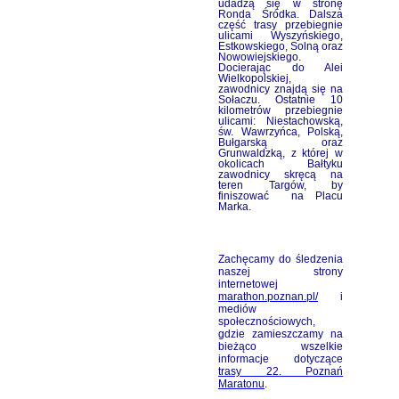
udadzą się w stronę
Ronda Śródka. Dalsza
część trasy przebiegnie
ulicami Wyszyńskiego,
Estkowskiego, Solną oraz
Nowowiejskiego.
Docierając do Alei
Wielkopolskiej,
zawodnicy znajdą się na
Sołaczu. Ostatnie 10
kilometrów przebiegnie
ulicami: Niestachowską,
św. Wawrzyńca, Polską,
Bułgarską oraz
Grunwaldzką, z której w
okolicach Bałtyku
zawodnicy skręcą na
teren Targów, by
finiszować na Placu
Marka.
Zachęcamy do śledzenia
naszej strony
internetowej
marathon.poznan.pl/
i
mediów
społecznościowych,
gdzie zamieszczamy na
bieżąco wszelkie
informacje dotyczące
trasy 22. Poznań
Maratonu
.