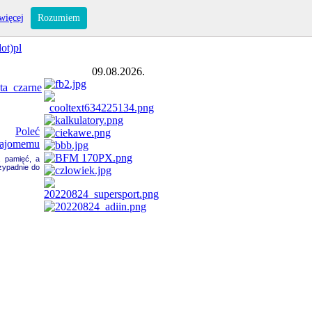
więcej
Rozumiem
ot)pl
09.08.2026.
a pamięć, a
zypadnie do