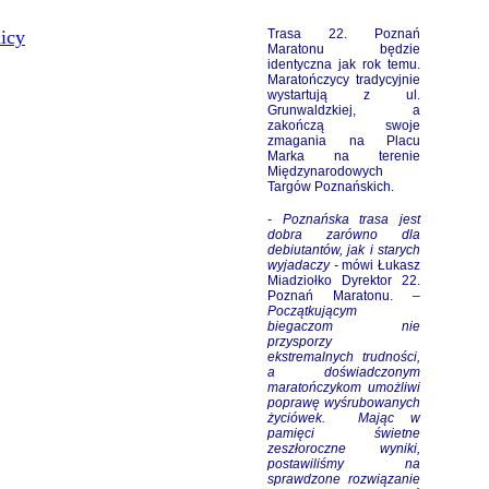
icy
Trasa 22. Poznań
Maratonu będzie
identyczna jak rok temu.
Maratończycy tradycyjnie
wystartują z ul.
Grunwaldzkiej, a
zakończą swoje
zmagania na Placu
Marka na terenie
Międzynarodowych
Targów Poznańskich.
- Poznańska trasa jest
dobra zarówno dla
debiutantów, jak i starych
wyjadaczy -
mówi Łukasz
Miadziołko Dyrektor 22.
Poznań Maratonu. –
Początkującym
biegaczom nie
przysporzy
ekstremalnych trudności,
a doświadczonym
maratończykom umożliwi
poprawę wyśrubowanych
życiówek.
Mając w
pamięci świetne
zeszłoroczne wyniki,
postawiliśmy na
sprawdzone rozwiązanie