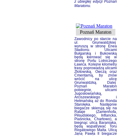
z ubiegłej edycji Poznań
Maratonu.
Poznań Maraton
Zawodnicy po starcie na
ul. Grunwaldzkiej
wyruszą w stronę Enea
Stadionu. Ulicami
Bułgarską i Bukowską
będą kierować się w
stronę Portu Lotniczego
Ławica. Kolejne kilometry
trasy poprowadzą ulicami
Złotowską, Owczą oraz
Cmentarną, by znów
wrócić na ulicę
Grunwaldzką. Dalej
Poznań Maraton
pobiegnie, ulicami
Jugosłowiańską,
Arciszewskiego i
Hetmańską aż do Ronda
Starołęka. Następnie
biegacze skierują się na
Rataje (Zamenhofa,
Piłsudskiego, Inflancka,
Piaśnicka, Chartowo), a
biegnąc ulicą Baraniaka,
będą wypatrywać Toru
Regatowego Malta. Ulicą
Jana Pawła II biegacze