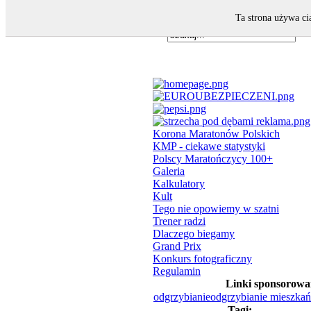
Ta strona używa ci
Korona Maratonów Polskich
KMP - ciekawe statystyki
Polscy Maratończycy 100+
Galeria
Kalkulatory
Kult
Tego nie opowiemy w szatni
Trener radzi
Dlaczego biegamy
Grand Prix
Konkurs fotograficzny
Regulamin
Linki sponsorowa
odgrzybianie
odgrzybianie mieszkań
Tagi: