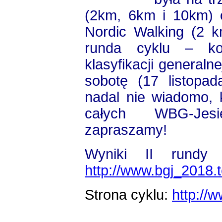
(2km, 6km i 10km) 
Nordic Walking (2 k
runda cyklu – ko
klasyfikacji generaln
sobotę (17 listopad
nadal nie wiadomo, 
całych WBG-Jes
zapraszamy!
Wyniki II rund
http://www.bgj_2018.
Strona cyklu:
http://