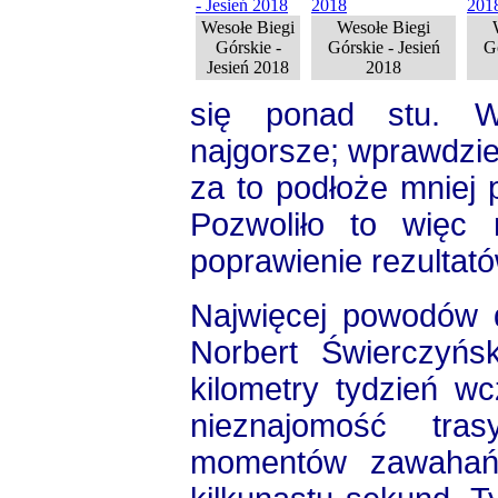
Wesołe Biegi
Wesołe Biegi
Górskie -
Górskie - Jesień
Gó
Jesień 2018
2018
się ponad stu. W
najgorsze; wprawdzi
za to podłoże mniej 
Pozwoliło to więc
poprawienie rezultat
Najwięcej powodów 
Norbert Świerczyńs
kilometry tydzień wc
nieznajomość tra
momentów zawahań 