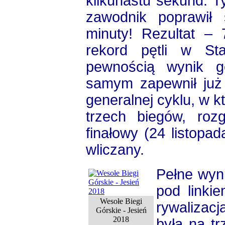
kilkunastu sekund. T
zawodnik poprawił
minuty! Rezultat – 
rekord pętli w Sta
pewnością wynik g
samym zapewnił już 
generalnej cyklu, w kt
trzech biegów, roz
finałowy (24 listopada
wliczany.
Pełne wyn
pod linki
Wesołe Biegi
rywalizac
Górskie - Jesień
2018
była na t