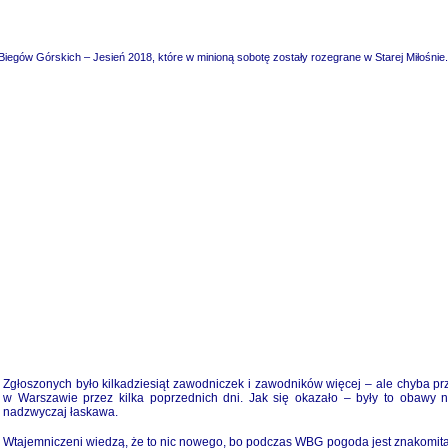
Biegów Górskich – Jesień 2018, które w minioną sobotę zostały rozegrane w Starej Miłośnie.
Zgłoszonych było kilkadziesiąt zawodniczek i zawodników więcej – ale chyba prz
w Warszawie przez kilka poprzednich dni. Jak się okazało – były to obawy 
nadzwyczaj łaskawa.
Wtajemniczeni wiedzą, że to nic nowego, bo podczas WBG pogoda jest znakomita 