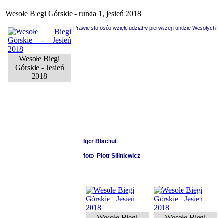
Wesołe Biegi Górskie - runda 1, jesień 2018
Prawie sto osób wzięło udział w pierwszej rundzie Wesołych 
Wesołe Biegi
Górskie - Jesień
2018
Igor Błachut
foto
Piotr Siliniewicz
Wesołe Biegi
Wesołe Biegi