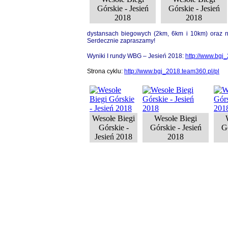
Górskie - Jesień
Górskie - Jesień
2018
2018
dystansach biegowych (2km, 6km i 10km) oraz na
Serdecznie zapraszamy!
Wyniki I rundy WBG – Jesień 2018:
http://www.bgj
Strona cyklu:
http://www.bgj_2018.team360.pl/pl
Wesołe Biegi
Wesołe Biegi
Górskie -
Górskie - Jesień
Gó
Jesień 2018
2018