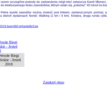
razem szczególne powody do zadowolenia mógł mieć zwłaszcza Kamil Młynarz, k
do ekskluzywnego klubu zawodników, którym udało się „połamać” 40 minut na tras
Pełne wyniki zawodów można znaleźć pod linkiem, zamieszczonym poniżej; ryw
 dwóch dystansach Nordic Walking (2 km i 6 km). Kolejna, druga runda cyklu, 
_2018.team360.pl/rank/db/1/se
Wesołe Biegi
rskie - Jesień
2018
Zamknij okno