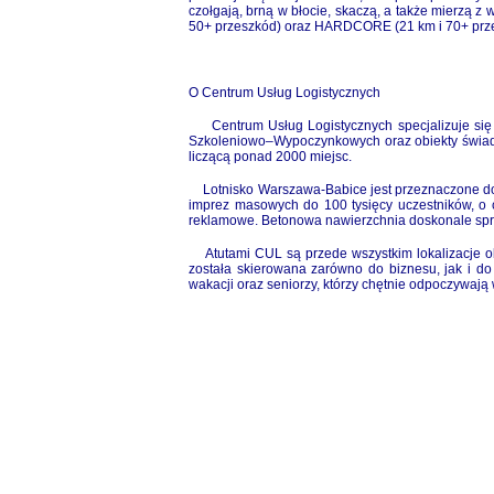
czołgają, brną w błocie, skaczą, a także mierzą 
50+ przeszkód) oraz HARDCORE (21 km i 70+ prz
O Centrum Usług Logistycznych
Centrum Usług Logistycznych specjalizuje się w 
Szkoleniowo–Wypoczynkowych
oraz obiekty świa
liczącą ponad 2000 miejsc
.
Lotnisko Warszawa-Babice
jest
przeznaczone do
imprez masowych do 100 tysięcy uczestników, o 
reklamowe. Betonowa nawierzchnia doskonale spra
Atutami CUL są przede wszystkim lokalizacje obie
została skierowana zarówno do biznesu, jak i do 
wakacji oraz seniorzy, którzy chętnie odpoczywaj