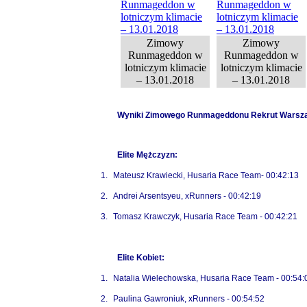
Zimowy
Zimowy
Runmageddon w
Runmageddon w
lotniczym klimacie
lotniczym klimacie
– 13.01.2018
– 13.01.2018
Wyniki Zimowego Runmageddonu Rekrut Warszaw
Elite Mężczyzn:
1.
Mateusz Krawiecki, Husaria Race Team- 00:42:13
2.
Andrei Arsentsyeu, xRunners - 00:42:19
3.
Tomasz Krawczyk, Husaria Race Team - 00:42:21
Elite Kobiet:
1.
Natalia Wielechowska, Husaria Race Team - 00:54:
2.
Paulina Gawroniuk, xRunners - 00:54:52