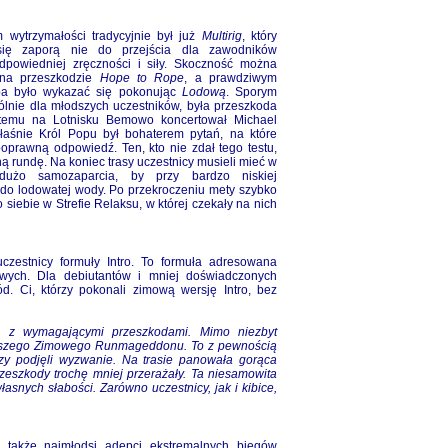
 wytrzymałości tradycyjnie był już
Multirig
, który
się zaporą nie do przejścia dla zawodników
dpowiedniej zręczności i siły. Skoczność można
 na przeszkodzie
Hope to Rope
, a prawdziwym
ba było wykazać się pokonując
Lodową
. Sporym
lnie dla młodszych uczestników, była przeszkoda
 temu na Lotnisku Bemowo koncertował Michael
łaśnie Król Popu był bohaterem pytań, na które
oprawną odpowiedź. Ten, kto nie zdał tego testu,
ą rundę. Na koniec trasy uczestnicy musieli mieć w
użo samozaparcia, by przy bardzo niskiej
 do lodowatej wody. Po przekroczeniu mety szybko
 siebie w Strefie Relaksu, w której czekały na nich
estnicy formuły Intro. To formuła adresowana
owych. Dla debiutantów i mniej doświadczonych
d. Ci, którzy pokonali zimową wersję Intro, bez
ę z wymagającymi przeszkodami. Mimo niezbyt
e naszego Zimowego Runmageddonu. To z pewnością
órzy podjęli wyzwanie. Na trasie panowała gorąca
rzeszkody trochę mniej przerażały. Ta niesamowita
nych słabości. Zarówno uczestnicy, jak i kibice,
i także najmłodsi adepci ekstremalnych biegów