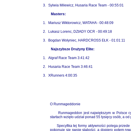
3.
Sylwia Milewicz, Husaria Race Team - 00:55:01
Masters:
1.
Mariusz Wiktorowicz, WATAHA - 00:48:09
2.
Lukasz Lorenc, DZIADY OCR - 00:49:18
3.
Bogdan Wołyniec, HARDCROSS EŁK - 01:01:11
Najszybsze Drużyny Elite:
1.
Algraf Race Team 3:41:42
2.
Husaria Race Team 3:46:41
3.
XRunners 4:00:35
O Runmageddonie
Runmageddon jest największym w Polsce cyklic
startach wzięło udział ponad 55 tysięcy osób, a od
Specyfika tej formy aktywności polega przede w
pokonuje się swoje słabości, a dopiero potem ryw