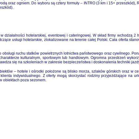
z wodą oraz ogniem. Do wyboru są cztery formuły – INTRO (3 km i 15+ przeszkód)
eszkód).
działalności hotelarskiej, eventowej i cateringowej. W skład firmy wchodzą 2
dczące usługi hotelarskie, zlokalizowane na terenie całej Polski. Cała oferta sta
 obsługi ruchu statków powietrznych lotnictwa państwowego oraz cywilnego. Pona
charakterze kulturalnym, sportowym lub handlowym. Ogromna przestrzeń wykorzys
wdza się na szkoleniach w zakresie bezpieczeństwa i doskonalenia techniki ja
któw – hotele i ośrodki położone są blisko morza, szlaków górskich oraz w cen
klienta indywidualnego. Z oferty mogą skorzystać rodziny przyjeżdżające na urlo
ą w obiektach poza sezonem.