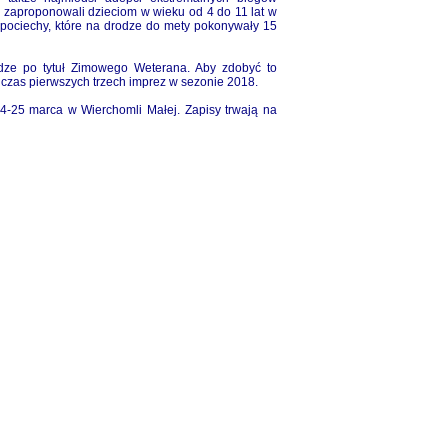
zaproponowali dzieciom w wieku od 4 do 11 lat w
ociechy, które na drodze do mety pokonywały 15
dze po tytuł Zimowego Weterana. Aby zdobyć to
dczas pierwszych trzech imprez w sezonie 2018.
4-25 marca w Wierchomli Małej. Zapisy trwają na