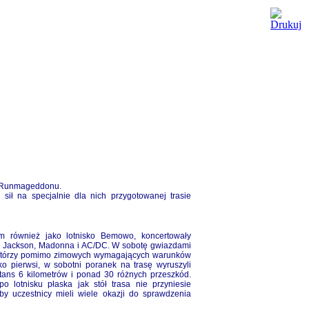
ów Runmageddonu.
sił na specjalnie dla nich przygotowanej trasie
m również jako lotnisko Bemowo, koncertowały
el Jackson, Madonna i AC/DC. W sobotę gwiazdami
 którzy pomimo zimowych wymagających warunków
ako pierwsi, w sobotni poranek na trasę wyruszyli
tans 6 kilometrów i ponad 30 różnych przeszkód.
po lotnisku płaska jak stół trasa nie przyniesie
aby uczestnicy mieli wiele okazji do sprawdzenia