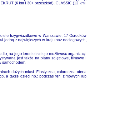
, REKRUT (6 km i 30+ przeszkód), CLASSIC (12 km i
 hotele trzygwiazdkowe w Warszawie, 17
Ośrodków
nowi jedną z największych w kraju baz noclegowych,
dto, na jego terenie
istnieje możliwość organizacji
tywana jest także na plany zdjęciowe, filmowe i
zdy samochodem.
trach dużych miast. Elastyczna, całoroczna oferta
p, a także dzieci np.: podczas ferii zimowych lub