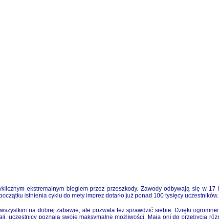
znym ekstremalnym biegiem przez przeszkody. Zawody odbywają się w 17 lok
 początku istnienia cyklu do mety imprez dotarło już ponad 100 tysięcy uczestników.
szystkim na dobrej zabawie, ale pozwala też sprawdzić siebie. Dzięki ogromnem
ali, uczestnicy poznają swoje maksymalne możliwości. Mają oni do przebycia różne