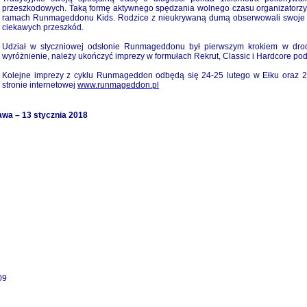
przeszkodowych. Taką formę aktywnego spędzania wolnego czasu organizatorzy 
ramach Runmageddonu Kids. Rodzice z nieukrywaną dumą obserwowali swoje p
ciekawych przeszkód.
Udział w styczniowej odsłonie Runmageddonu był pierwszym krokiem w dro
wyróżnienie, należy ukończyć imprezy w formułach Rekrut, Classic i Hardcore po
Kolejne imprezy z cyklu Runmageddon odbędą się 24-25 lutego w Ełku oraz 2
stronie internetowej
www.runmageddon.pl
a – 13 stycznia 2018
09