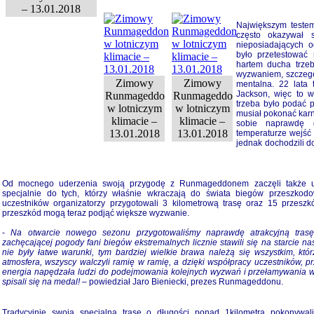
– 13.01.2018
Największym testem
często okazywał 
nieposiadających o
było przetestować
hartem ducha trze
wyzwaniem, szczegó
Zimowy
Zimowy
mentalna. 22 lata
Jackson, więc to w
Runmageddon
Runmageddon
trzeba było podać p
w lotniczym
w lotniczym
musiał pokonać karn
klimacie –
klimacie –
sobie naprawdę d
13.01.2018
13.01.2018
temperaturze wejść
jednak dochodzili do
Od mocnego uderzenia swoją przygodę z Runmageddonem zaczęli także ucz
specjalnie do tych, którzy właśnie wkraczają do świata biegów przeszkod
uczestników organizatorzy przygotowali 3 kilometrową trasę oraz 15 przeszkó
przeszkód mogą teraz podjąć większe wyzwanie.
-
Na otwarcie nowego sezonu przygotowaliśmy naprawdę atrakcyjną tras
zachęcającej pogody fani biegów ekstremalnych licznie stawili się na starci
nie były łatwe warunki, tym bardziej wielkie brawa należą się wszystkim, kt
atmosfera, wszyscy walczyli ramię w ramię, a dzięki współpracy uczestników, p
energia napędzała ludzi do podejmowania kolejnych wyzwań i przełamywania włas
spisali się na medal!
– powiedział Jaro Bieniecki, prezes Runmageddonu.
Tradycyjnie swoją specjalną trasę o długości ponad 1kilometra pokonywal