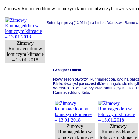
Zimowy Runmageddon w lotniczym klimacie otworzył nowy sezon 
Sobotnią imprezą (13.01 br.) na lotnisku Warszawa-Babice w 
Zimowy
Runmageddon w
lotniczym klimacie
– 13.01.2018
Grzegorz Dulnik
Nowy sezon otworzył Runmageddon, cykl najbardz
Blisko dwa tysiące uczestników zmagało się nie t
Wszystko to w towarzystwie startujących i lądu
Runmageddonu Kids.
Zimowy
Zimowy
Runmageddon w
Runmageddon w
lotniczym klimacie
lotniczym klimacie