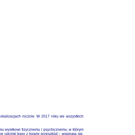
alizacjach rocznie. W 2017 roku we wszystkich
u wysiłkowi fizycznemu i psychicznemu, w którym
 odcinki trasy z torami przeszkód – wspinają się,