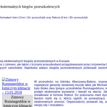
ekstremalnych biegów przeszkodowych
formułach Intro (3 km i 15+ przeszkód) oraz Rekrut (6 km i 30+ przeszkód)
iej ekstremalnych biegów przeszkodowych w Europie.
ylko z zimnem, ale także z licznymi przeszkodami przygotowanymi przez inżynier
jących samolotów. Najmłodsi adepci biegów przeszkodowych próbowali swoich 
W przeszłości na lotnisku Warszawa-Babice, znany
największe gwiazdy światowej muzyki takie jak Micha
było blisko dwa tysiące uczestników Runmageddonu,
podjęli ekstremalne wyzwanie i stanęli na starcie. J
śmiałkowie w formule Rekrut. Do pokonania mieli dys
Zimowy
Bardzo mylili się ci, którzy sądzili, że prowadząca 
Runmageddon w
ekstremalnych przeżyć. Organizatorzy postarali się, 
swojej siły i charakteru.
lotniczym klimacie