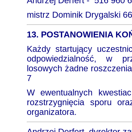
Andrzej Derfert -
516 960 
mistrz Dominik Drygalski 6
13. POSTANOWIENIA K
Każdy startujący uczestn
odpowiedzialność, w pr
losowych żadne roszczenia 
7
W ewentualnych kwestiac
rozstrzygnięcia sporu or
organizatora.
Andrzej Derfert, dyrektor 