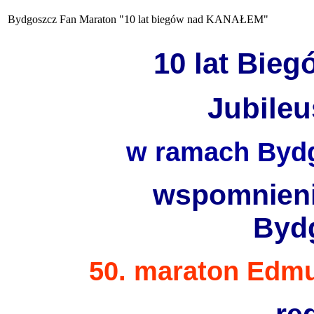
Bydgoszcz Fan Maraton "10 lat biegów nad KANAŁEM"
10 lat Bie
Jubile
w ramach Byd
wspomnien
Byd
50. maraton Edm