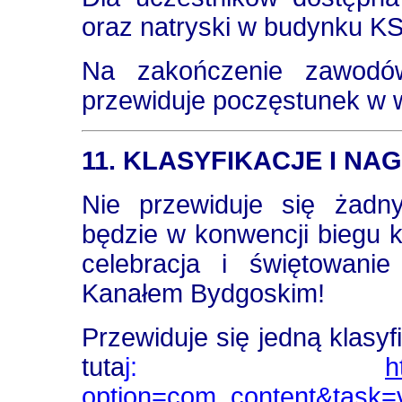
oraz natryski w budynku KS
Na zakończenie zawodów
przewiduje poczęstunek w 
11. KLASYFIKACJE I NA
Nie przewiduje się żadn
będzie w konwencji biegu k
celebracja i świętowani
Kanałem Bydgoskim!
Przewiduje się jedną klas
tuta
j
:
h
option=com_content&task=