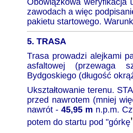
Obowiązkowa weryfikacja u
zawodach a więc podpisani
pakietu startowego. Warunki
5. TRASA
Trasa prowadzi alejkami p
asfaltowej (przewaga s
Bydgoskiego (długość okrą
Ukształtowanie terenu. ST
przed nawrotem (mniej więc
nawrót -
45,95 m
n.p.m. Czy
potem do startu pod "górkę