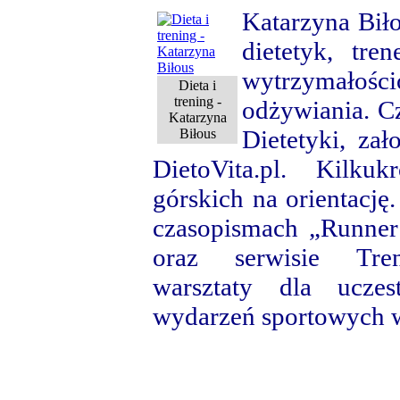
Katarzyna Bił
dietetyk, tre
wytrzymałośc
Dieta i
trening -
odżywiania. C
Katarzyna
Dietetyki, zał
Biłous
DietoVita.pl. Kilku
górskich na orientację
czasopismach „Runner
oraz serwisie Treni
warsztaty dla uczes
wydarzeń sportowych w