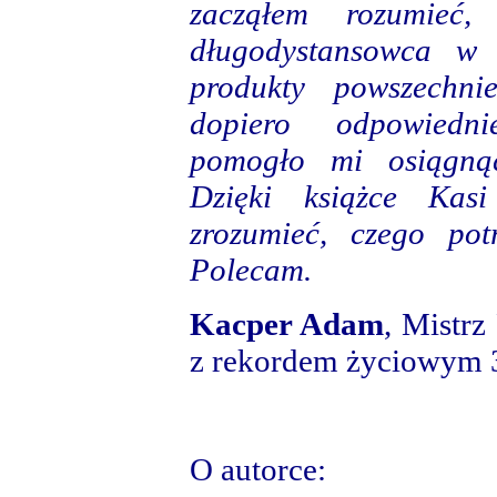
zacząłem rozumieć
długodystansowca w t
produkty powszechn
dopiero odpowiedni
pomogło mi osiągną
Dzięki książce Kas
zrozumieć, czego pot
Polecam.
Kacper Adam
, Mistrz
z rekordem życiowym 
O autorce: