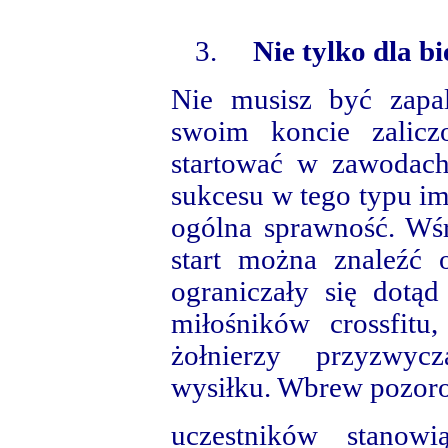
3.
Nie tylko dla b
Nie musisz być zapa
swoim koncie zalicz
startować w zawodac
sukcesu w tego typu im
ogólna sprawność. Wś
start można znaleźć 
ograniczały się dotą
miłośników crossfitu
żołnierzy przyzwyc
wysiłku. Wbrew pozoro
uczestników stanowi