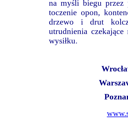
na myśli biegu przez 
toczenie opon, konte
drzewo i drut kolcz
utrudnienia czekające
wysiłku.
Wrocła
Warszaw
Poznań
www.s