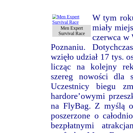
W tym rok
miały miej
Men Expert
Survival Race
czerwca w 
Poznaniu. Dotychcza
wzięło udział 17 tys. 
licząc na kolejny re
szereg nowości dla 
Uczestnicy biegu zm
hardore’owymi przes
na FlyBag. Z myślą o
poszerzone o całodnio
bezpłatnymi atrakcj