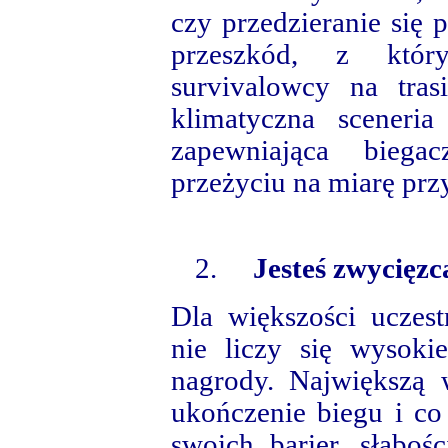
czy przedzieranie się p
przeszkód, z któ
survivalowcy na tra
klimatyczna sceneria
zapewniająca bieg
przeżyciu na miarę prz
2.
Jesteś zwycięzc
Dla większości uczes
nie liczy się wysoki
nagrody. Największą
ukończenie biegu i co
swoich barier, słabo