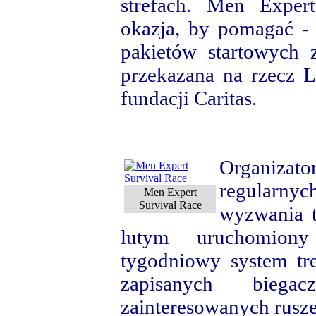
strefach. Men Exper
okazja, by pomagać - 
pakietów startowych 
przekazana na rzecz 
fundacji Caritas.
Organizato
regularn
Men Expert
Survival Race
wyzwania t
lutym uruchomiony
tygodniowy system tr
zapisanych biega
zainteresowanych rusz