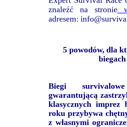
Expert Survival Race o
znaleźć na stronie
ww
adresem: info@survival
5 powodów, dla k
biegach
Biegi survivalow
gwarantującą zastrzy
klasycznych imprez 
roku przybywa chętny
z własnymi ogranicze