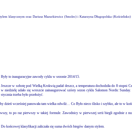
stylem klasycznym oraz Dariusz Mazurkiewicz (Smolec) i Katarzyna Długopolska (Kościelisko
Były to inauguracyjne zawody cyklu w sezonie 2014/15.
Jeszcze w sobotę pod Wielką Krokwią padał deszcz, a temperatura dochodziła do 8 stopni Cels
w niedzielę udało się wreszcie zainaugurować szósty sezon cyklu Salomon Nordic Sunday. 
stycznia trzeba było przełożyć.
, by dzień wcześniej panowała tam wielka odwilż… Co Było nieco ślisko i szybko, ale to w końc
szy, to po raz pierwszy w takiej formule. Zawodnicy w pierwszej serii biegli zgodnie z nume
. Do końcowej klasyfikacji zaliczała się suma dwóch biegów danym stylem.