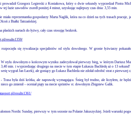
i prowadził Grzegorz Legierski z Koniakowa, który o dwie sekundy wyprzedzał Piotra Micha
w tej fazie zawodów zszedł poniżej 4 minut, uzyskując najlepszy czas dnia: 3,55 min.
 miała reprezentantka gospodarzy Marta Naglik, która na co dzień na tych trasach pracuje, j
lcoń z Białki Tatrzańskiej.
a płaskich nartach do łyżwy, cały czas stosując bezkrok.
t.pl/results1359/
ozpoczęła się rywalizacja specjalistów od stylu dowolnego. W gronie łyżwiarzy pokazało 
W stylu dowolnym o końcowym wyniku zadecydował pierwszy bieg, w którym Dariusz Mazurk
3,40 min. i wyprzedzając drugiego na mecie w tym etapie Łukasza Bachledę aż o 13 sekund!
serię wygrał Jan Łacek), ale goniący go Łukasz Bachleda nie zdołał odrobić strat z pierwszej cz
- Trasa była dziś krótka, ale naprawdę wymagająca. Śnieg był trudno, ale liczyłem, że będ
nieco go zmienił – oceniał piąty na mecie sprintów st. dowolnym Zbigniew Galik.
tasport.pl/results1361/
eg Salomon Nordic Sunday, pierwszy w tym sezonie na Polanie Jakuszyckiej. Jeżeli warunki pogo