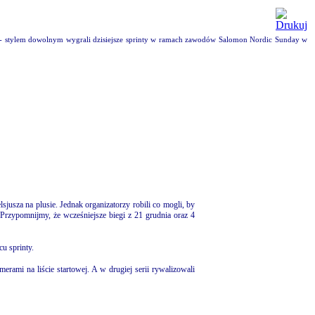
) - stylem dowolnym wygrali dzisiejsze sprinty w ramach zawodów Salomon Nordic Sunday w
jusza na plusie. Jednak organizatorzy robili co mogli, by
Przypomnijmy, że wcześniejsze biegi z 21 grudnia oraz 4
u sprinty.
rami na liście startowej. A w drugiej serii rywalizowali