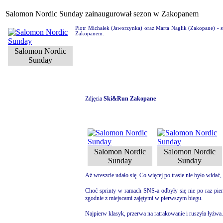
Salomon Nordic Sunday zainaugurował sezon w Zakopanem
Piotr Michałek (Jaworzynka) oraz Marta Naglik (Zakopane) - 
Zakopanem.
Salomon Nordic
Sunday
Zdjęcia
Ski&Run Zakopane
Salomon Nordic
Salomon Nordic
Sunday
Sunday
Aż wreszcie udało się. Co więcej po trasie nie było widać
Choć sprinty w ramach SNS-a odbyły się nie po raz pierw
zgodnie z miejscami zajętymi w pierwszym biegu.
Najpierw klasyk, przerwa na ratrakowanie i ruszyła łyżwa