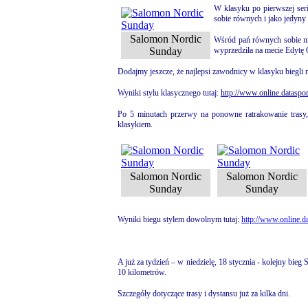
W klasyku po pierwszej seri
sobie równych i jako jedyny 
Salomon Nordic
Wśród pań równych sobie nie
Sunday
wyprzedziła na mecie Edytę O
Dodajmy jeszcze, że najlepsi zawodnicy w klasyku biegli n
Wyniki stylu klasycznego tutaj:
http://www.online.dataspor
Po 5 minutach przerwy na ponowne ratrakowanie trasy, r
klasykiem.
Salomon Nordic
Salomon Nordic
Sunday
Sunday
Wyniki biegu stylem dowolnym tutaj:
http://www.online.da
A już za tydzień – w niedzielę, 18 stycznia - kolejny bi
10 kilometrów.
Szczegóły dotyczące trasy i dystansu już za kilka dni.