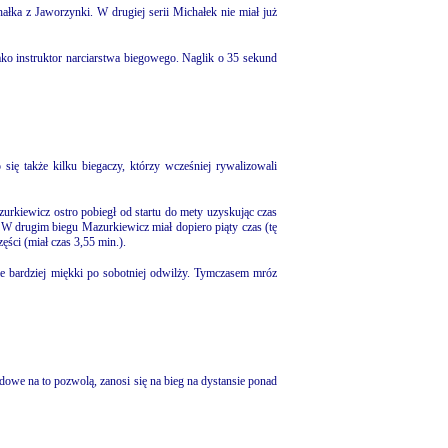
łka z Jaworzynki. W drugiej serii Michałek nie miał już
ako instruktor narciarstwa biegowego. Naglik o 35 sekund
się także kilku biegaczy, którzy wcześniej rywalizowali
iewicz ostro pobiegł od startu do mety uzyskując czas
 W drugim biegu Mazurkiewicz miał dopiero piąty czas (tę
ęści (miał czas 3,55 min.).
zie bardziej miękki po sobotniej odwilży. Tymczasem mróz
dowe na to pozwolą, zanosi się na bieg na dystansie ponad