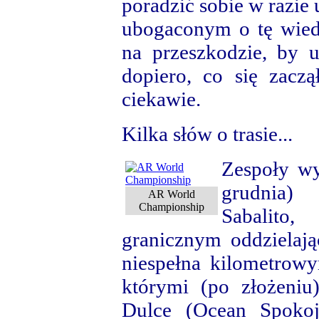
poradzić sobie w razie 
ubogaconym o tę wiedz
na przeszkodzie, by u
dopiero, co się zacz
ciekawie.
Kilka słów o trasie...
Zespoły wy
grudnia)
AR World
Championship
Sabalito
granicznym oddzielaj
niespełna kilometrow
którymi (po złożeniu
Dulce (Ocean Spokoj