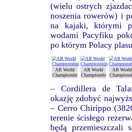
(wielu ostrych zjazda
noszenia rowerów) i p
na kajaki, którymi 
wodami Pacyfiku poko
po którym Polacy plasu
AR World
AR World
AR World
Championship
Championship
Champions
– Cordillera de Tal
okazję zdobyć najwyż
– Cerro Chirippo (382
terenie ścisłego rezer
będą przemieszczali s