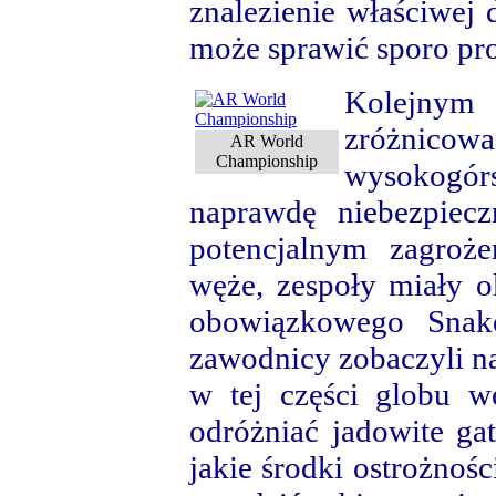
znalezienie właściwej 
może sprawić sporo pr
Kolejny
zróżnicowa
AR World
Championship
wysokogór
naprawdę niebezpiecz
potencjalnym zagroż
węże, zespoły miały o
obowiązkowego Snake
zawodnicy zobaczyli na
w tej części globu wę
odróżniać jadowite ga
jakie środki ostrożnoś