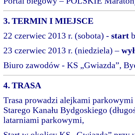
Portal biegowy –
POLSKIE Maraton
3. TERMIN I MIEJSCE
22 czerwiec 2013 r. (sobota) -
start
b
23 czerwiec 2013 r. (niedziela) –
wył
Biuro zawodów - KS „Gwiazda”, Byd
4. TRASA
Trasa prowadzi alejkami parkowymi 
Starego Kanału Bydgoskiego (długość
latarniami parkowymi,
Start w okolicy KS „Gwiazda” przy u