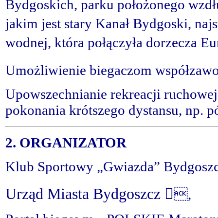
Bydgoskich, parku położonego wzdł
jakim jest stary Kanał Bydgoski,
naj
wodnej, która
połączyła
dorzecza Eu
Umożliwienie biegaczom współzawodn
Upowszechnianie rekreacji ruchowe
pokonania krótszego dystansu, np. 
2. ORGANIZATOR
Klub Sportowy „Gwiazda” Bydgoszcz
Urząd Miasta Bydgoszcz 

,