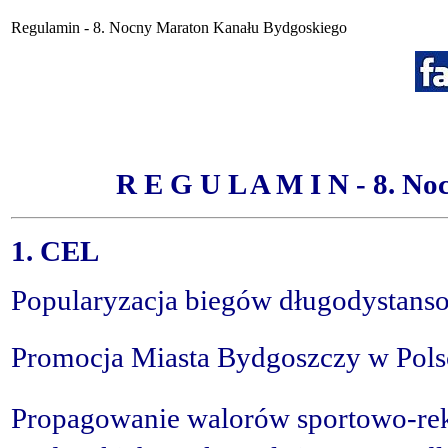
Regulamin - 8. Nocny Maraton Kanału Bydgoskiego
R E G U L A M I N - 8. N
1. CEL
Popularyzacja biegów długodystans
Promocja Miasta Bydgoszczy w Polsc
Propagowanie walorów sportowo-rek