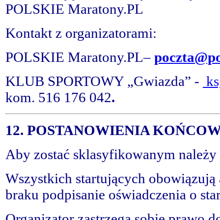
POLSKIE Maratony.PL
Kontakt z organizatorami:
POLSKIE Maratony.PL–
poczta@po
KLUB SPORTOWY „Gwiazda” -
ks
kom.
516 176 042
.
12. POSTANOWIENIA KOŃCO
Aby zostać sklasyfikowanym należy 
Wszystkich startujących obowiązują a
braku podpisanie oświadczenia o sta
Organizator zastrzega sobie prawo 