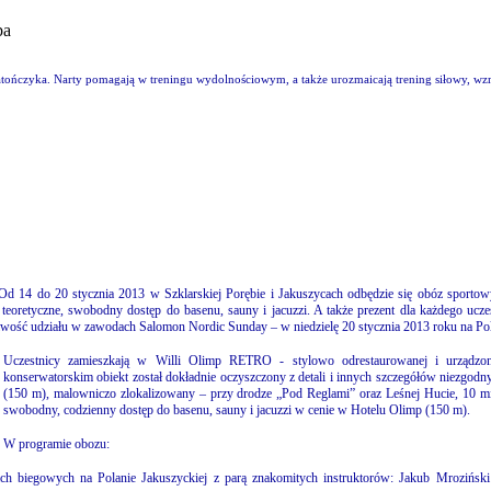
ba
atończyka. Narty pomagają w treningu wydolnościowym, a także urozmaicają trening siłowy, wzm
Od 14 do 20 stycznia 2013 w Szklarskiej Porębie i Jakuszycach odbędzie się obóz sporto
teoretyczne, swobodny dostęp do basenu, sauny i jacuzzi. A także prezent dla każdego ucze
żliwość udziału w zawodach Salomon Nordic Sunday – w niedzielę 20 stycznia 2013 roku na Pol
Uczestnicy zamieszkają w
Willi Olimp RETRO - stylowo odrestaurowanej i urządzon
konserwatorskim obiekt został dokładnie oczyszczony z detali i innych szczegółów niezgodn
(150 m), malowniczo zlokalizowany – przy drodze „Pod Reglami” oraz Leśnej Hucie, 10 m
swobodny, codzienny dostęp do basenu, sauny i jacuzzi w cenie w Hotelu Olimp (150 m).
W programie obozu:
sach biegowych na Polanie Jakuszyckiej z parą znakomitych instruktorów: Jakub Mroziński