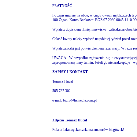
PŁATNOŚĆ
Po zapisaniu się na obóz, w ciągu dwóch najbliższych ty
100 Żagań. Konto Bankowe: BGŻ 97 2030 0045 1110 00
Wpłata z dopiskiem „Imię i nazwisko - zaliczka za obóz 
Całość kwoty należy wpłacić najpóźniej tydzień przed rozp
Wpłata zaliczki jest potwierdzeniem rezerwacji. W razie r
UWAGA! W wypadku zgłoszenia się niewystarczającej l
zaproponowany inny termin. Jeżeli go nie zaakceptuje - wp
ZAPISY I KONTAKT
Tomasz Hucał
505 787 302
e-mail:
biuro@hsmedia.com.pl
Zdjęcia Tomasz Hucał
Polana Jakuszycka czeka na amatorów biegówek!