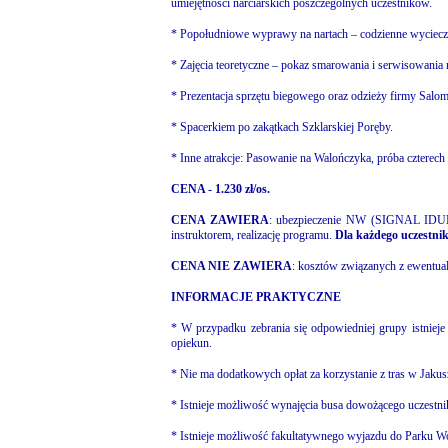
umiejętności narciarskich poszczególnych uczestników.
* Popołudniowe wyprawy na nartach – codzienne wycieczk
* Zajęcia teoretyczne – pokaz smarowania i serwisowani
* Prezentacja sprzętu biegowego oraz odzieży firmy Salo
* Spacerkiem po zakątkach Szklarskiej Poręby.
* Inne atrakcje: Pasowanie na Walończyka, próba czterech
CENA - 1.230 zł/os.
CENA ZAWIERA
: ubezpieczenie NW (SIGNAL IDUNA)
instruktorem, realizację programu.
Dla każdego uczestni
CENA NIE ZAWIERA
: kosztów związanych z ewentua
INFORMACJE PRAKTYCZNE
* W przypadku zebrania się odpowiedniej grupy istnieje
opiekun.
* Nie ma dodatkowych opłat za korzystanie z tras w Jaku
* Istnieje możliwość wynajęcia busa dowożącego uczestnik
* Istnieje możliwość fakultatywnego wyjazdu do Parku 