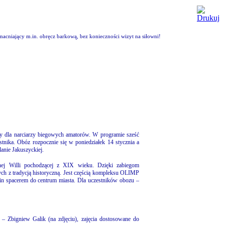
acniający m.in. obręcz barkową, bez konieczności wizyt na siłowni!
wy dla narciarzy biegowych amatorów. W programie sześć
stnika.
Obóz rozpocznie się w poniedziałek
14 stycznia a
anie Jakuszyckiej.
ej Willi pochodzącej z XIX wieku. Dzięki zabiegom
ych z tradycją historyczną. Jest częścią kompleksu OLIMP
in spacerem do centrum miasta. Dla uczestników obozu –
 – Zbigniew Galik (na zdjęciu), zajęcia dostosowane do