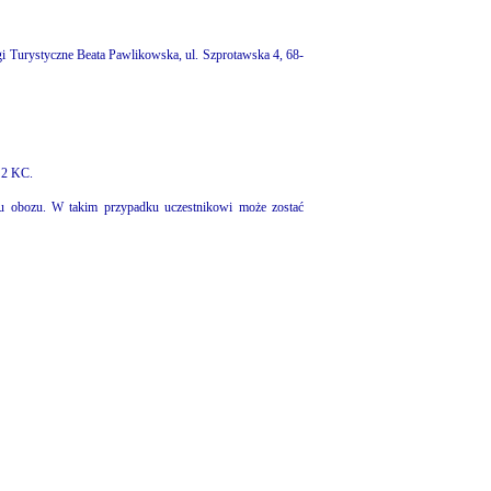
gi Turystyczne Beata Pawlikowska, ul. Szprotawska 4, 68-
i 2 KC.
su obozu. W takim przypadku uczestnikowi może zostać