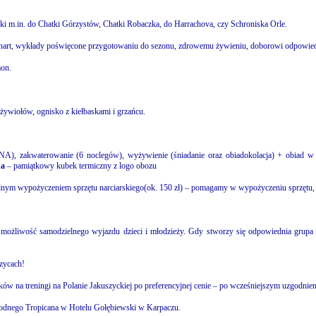
i m.in. do Chatki Górzystów, Chatki Robaczka, do Harrachova, czy Schroniska Orle.
a nart, wykłady poświęcone przygotowaniu do sezonu, zdrowemu żywieniu, doborowi odpowie
mon.
 żywiołów, ognisko z kiełbaskami i grzańcu.
, zakwaterowanie (6 noclegów), wyżywienie (śniadanie oraz obiadokolacja) + obiad w d
ka
– pamiątkowy kubek termiczny z logo obozu
lnym wypożyczeniem sprzętu narciarskiego(ok. 150 zł) – pomagamy w wypożyczeniu sprzętu, d
 możliwość samodzielnego wyjazdu dzieci i młodzieży. Gdy stworzy się odpowiednia grupa 
szycach!
ów na treningi na Polanie Jakuszyckiej po preferencyjnej cenie – po wcześniejszym uzgodnien
Wodnego Tropicana w Hotelu Gołębiewski w Karpaczu.