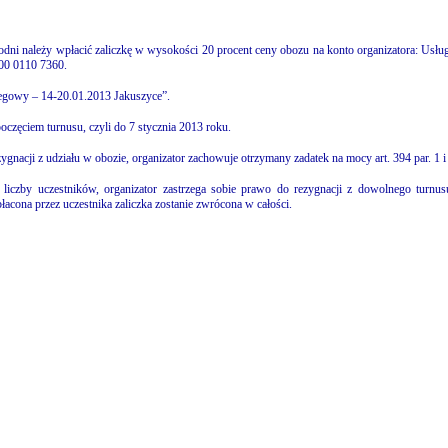
godni należy wpłacić zaliczkę w wysokości 20 procent ceny obozu na konto organizatora: Usłu
00 0110 7360.
biegowy – 14-20.01.2013 Jakuszyce”.
oczęciem turnusu, czyli do 7 stycznia 2013 roku.
ezygnacji z udziału w obozie, organizator zachowuje otrzymany zadatek na mocy art. 394 par. 1 
iczby uczestników, organizator zastrzega sobie prawo do rezygnacji z dowolnego turnu
łacona przez uczestnika zaliczka zostanie zwrócona w całości.