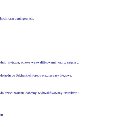
dnich form treningowych.
niu wyjazdu, opiekę wykwalifikowanej kadry, zajęcia z
ojazdu do Szklarskiej Poręby oraz na trasy biegowe.
do dzieci zostanie dobrany wykwalifikowany instruktor i
iu.