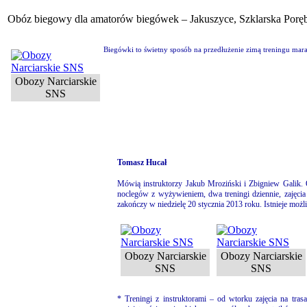
Obóz biegowy dla amatorów biegówek – Jakuszyce, Szklarska Porę
Biegówki to świetny sposób na przedłużenie zimą treningu mar
Obozy Narciarskie
SNS
Tomasz Hucał
Mówią instruktorzy Jakub Mroziński i Zbigniew Galik.
noclegów z wyżywieniem, dwa treningi dziennie, zajęcia 
zakończy w niedzielę 20 stycznia 2013 roku. Istnieje mo
Obozy Narciarskie
Obozy Narciarskie
SNS
SNS
* Treningi z instruktorami – od wtorku zajęcia na tra