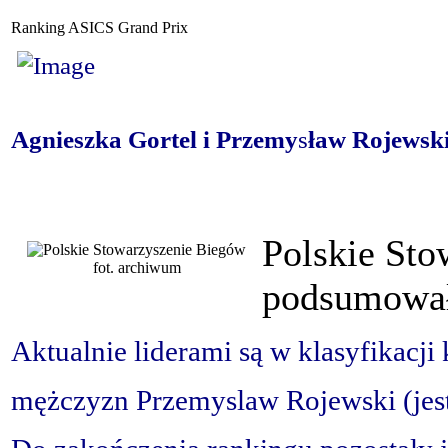
Ranking ASICS Grand Prix
A
gnieszka Gortel i Przemy
s
ław Rojewski
Polskie St
fot. archiwum
podsumował
Aktualnie liderami są w klasyfikacji 
mężczyzn Przemyslaw Rojewski (jest