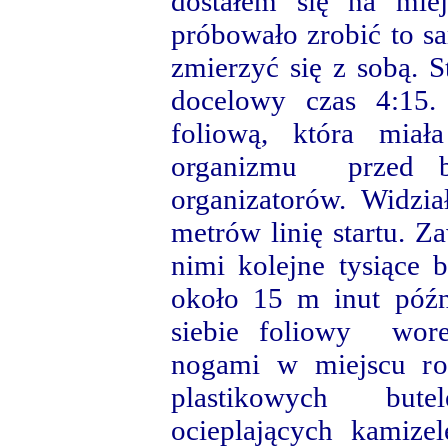
dostałem się na miej
próbowało zrobić to s
zmierzyć się z sobą. 
docelowy czas 4:15.
foliową, która miał
organizmu przed b
organizatorów. Widzi
metrów linię startu. 
nimi kolejne tysiące
około 15 m inut późn
siebie foliowy wore
nogami w miejscu roz
plastikowych but
ocieplających kamize