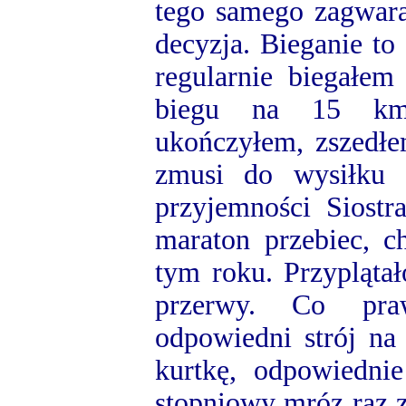
tego samego zagwara
decyzja. Bieganie to
regularnie biegałe
biegu na 15 km
ukończyłem, zszedłe
zmusi do wysiłku
przyjemności Siostr
maraton przebiec, c
tym roku. Przyplątał
przerwy. Co pra
odpowiedni strój na
kurtkę, odpowiednie
stopniowy mróz raz 