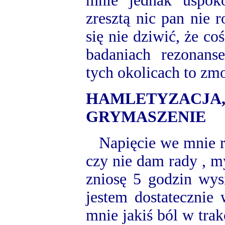
mnie jednak uspoko
zresztą nic pan nie r
się nie dziwić, że co
badaniach rezonan
tych okolicach to zm
HAMLETYZA
GRYMASZENIE
Napięcie we mnie ro
czy nie dam rady , 
zniosę 5 godzin wysi
jestem dostatecznie 
mnie jakiś ból w trakc