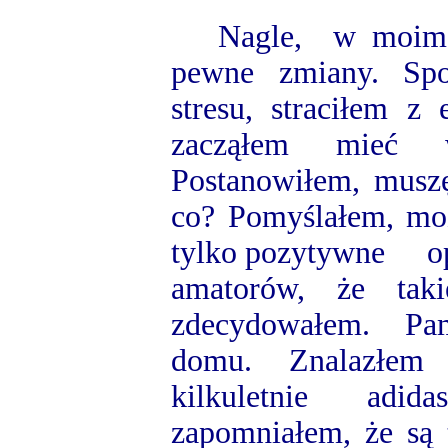
Nagle, w moim ży
pewne zmiany. Spo
stresu, straciłem z
zacząłem mieć w
Postanowiłem, muszę
co? Pomyślałem, mo
tylko pozytywne op
amatorów, że tak
zdecydowałem. Pam
domu. Znalazłem 
kilkuletnie adida
zapomniałem, że są 