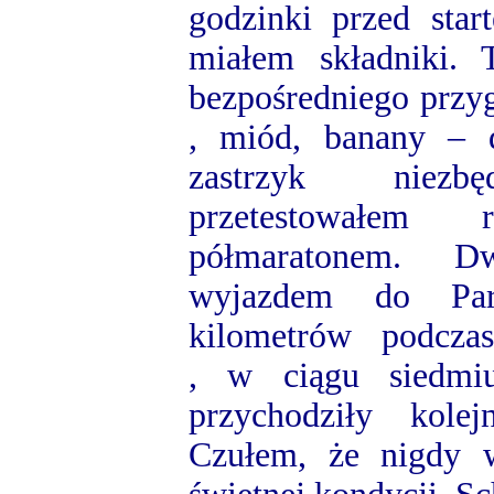
godzinki przed star
miałem składniki.
bezpośredniego przy
, miód, banany – 
zastrzyk niezbę
przetestowałem
półmaratonem. Dw
wyjazdem do Par
kilometrów podczas 
, w ciągu siedmi
przychodziły kolej
Czułem, że nigdy 