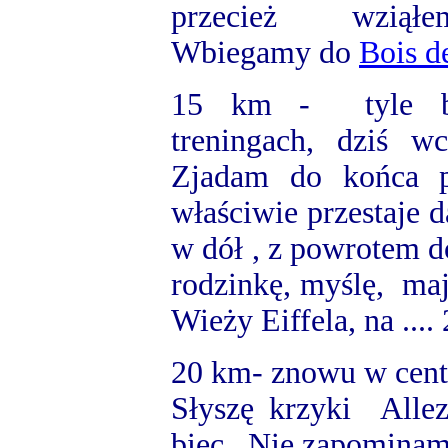
przecież wziąłem 
Wbiegamy do
Bois d
15 km
- tyle bie
treningach, dziś w
Zjadam do końca p
właściwie przestaje 
w dół , z powrotem 
rodzinkę, myślę, ma
Wieży Eiffela, na ....
20 km- znowu w cent
Słyszę krzyki Allez
biec. Nie zapominam