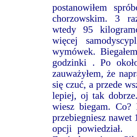
postanowiłem spró
chorzowskim. 3 r
wtedy 95 kilogra
więcej samodyscyp
wymówek. Biegałem
godzinki . Po okoł
zauważyłem, że nap
się czuć, a przede ws
lepiej, oj tak dobr
wiesz biegam. Co? N
przebiegniesz nawet 
opcji powiedział.