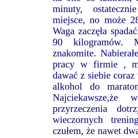
minuty, ostateczn
miejsce, no może 28
Waga zaczęła spadać
90 kilogramów. M
znakomite. Nabierał
pracy w firmie , 
dawać z siebie coraz
alkohol do maraton
Najciekawsze,że 
przyrzeczenia do
wieczornych trenin
czułem, że nawet dwa