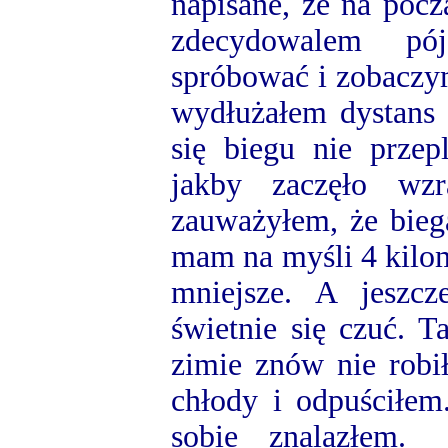
napisane, że na pocz
zdecydowalem pó
spróbować i zobaczy
wydłużałem dystans 
się biegu nie prze
jakby zaczęło wzr
zauważyłem, że bieg
mam na myśli 4 kilom
mniejsze. A jeszc
świetnie się czuć. 
zimie znów nie robi
chłody i odpuściłem
sobie znalazłem.