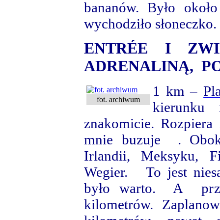
bananów. Było około 
wychodziło słoneczko.
ENTRÉE I ZWI
ADRENALINĄ, PO
1 km
–
Pl
fot. archiwum
kierunku 
znakomicie. Rozpiera
mnie buzuje . Obok,
Irlandii, Meksyku, Fi
Wegier. To jest nies
było warto. A prz
kilometrów. Zaplano