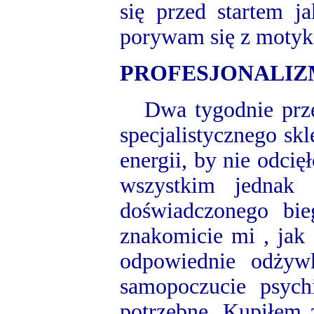
się przed startem j
porywam się z motyką
PROFESJONALIZ
Dwa tygodnie przed
specjalistycznego sk
energii, by nie odcię
wszystkim jednak 
doświadczonego bie
znakomicie mi , jak 
odpowiednie odżyw
samopoczucie psych
potrzebne. Kupiłem 