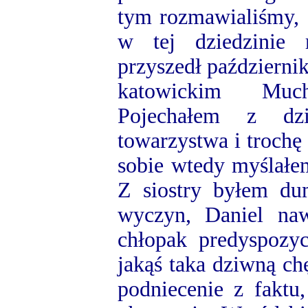
tym rozmawialiśmy, 
w tej dziedzinie r
przyszedł październi
katowickim Mu
Pojechałem z dz
towarzystwa i trochę
sobie wtedy myślałe
Z siostry byłem dum
wyczyn, Daniel na
chłopak predyspozyc
jakąś taka dziwną ch
podniecenie z faktu,