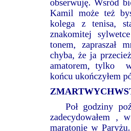
obserwuję. Wsród bi
Kamil może też by
kolega z tenisa, 
znakomitej sylwet
tonem, zapraszał m
chyba, że ja przeci
amatorem, tylko w
końcu ukończyłem pó
ZMARTWYCHWST
Poł godziny poźn
zadecydowałem , w
maratonie w Paryżu.