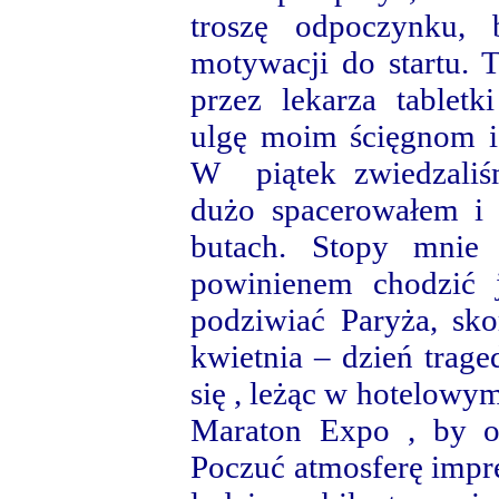
troszę odpoczynku, 
motywacji do startu. 
przez lekarza tablet
ulgę moim ścięgnom i
W piątek zwiedzaliś
dużo spacerowałem i
butach. Stopy mnie 
powinienem chodzić j
podziwiać Paryża, sko
kwietnia – dzień trage
się , leżąc w hotelowy
Maraton Expo , by od
Poczuć atmosferę impre