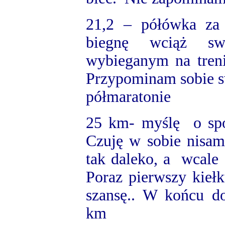
21,2 – półówka za 
biegnę wciąż s
wybieganym na treni
Przypominam sobie s
półmaratonie
25 km- myślę o spot
Czuję w sobie nisam
tak daleko, a wcal
Poraz pierwszy kieł
szansę.. W końcu do
km