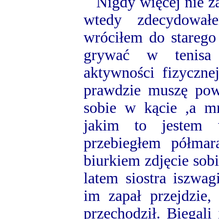
Nigdy więcej nie za
wtedy zdecydował
wróciłem do starego
grywać w tenisa 
aktywności fizyczne
prawdzie muszę powi
sobie w kącie ,a mn
jakim to jestem 
przebiegłem półma
biurkiem zdjęcie sob
latem siostra iszwa
im zapał przejdzie,
przechodził. Biegali