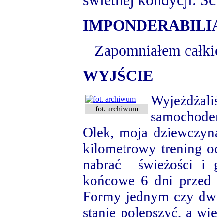
świetnej kondycji. S
IMPONDERABILI
Zapomniałem całkie
WYJŚCIE
Wyjeżdżal
fot. archiwum
samochodem
Olek, moja dziewczyna
kilometrowy trening o
nabrać świeżości i 
końcowe 6 dni przed 
Formy jednym czy dw
stanie polepszyć, a wi