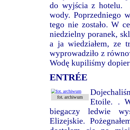
do wyjścia z hotelu.
wody. Poprzedniego wi
tego nie zostało. W c
niedzielny poranek, sk
a ja wiedziałem, ze t
wyprowadziło z równow
Wodę kupiliśmy dopier
ENTRÉE
Dojechaliśm
fot. archiwum
Etoile. . 
biegaczy ledwie wy
Elizejskie. Pożegna