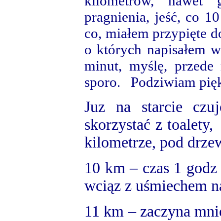
kilometrów, nawet 
pragnienia, jeść, co 1
co, miałem przypięte do
o których napisałem w
minut, myślę, przede 
sporo. Podziwiam pięk
Juz na starcie czu
skorzystać z toalety
kilometrze, pod drz
10 km
– czas 1 godz 
wciąz z uśmiechem n
11 km
– zaczyna mnie