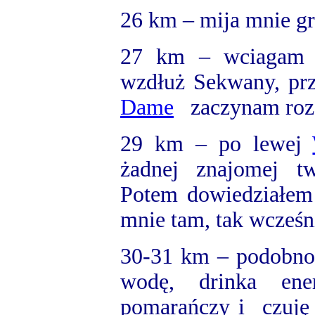
26 km
– mija mnie gr
27 km
– wciagam e
wzdłuż Sekwany, pr
Dame
zaczynam rozgl
29 km
– po lewej
żadnej znajomej t
Potem dowiedziałem 
mnie tam, tak wcześn
30-31 km – podobno 
wodę, drinka ene
pomarańczy i czuję 