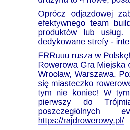
Oprócz odjazdowej za
efektywnego team build
produktów lub usług.
dedykowane strefy - int
FRRuuu rusza w Polskę
Rowerowa Gra Miejska o
Wrocław, Warszawa, Poz
się miasteczko rowerowe
tym nie koniec! W ty
pierwszy do Trójmi
poszczegłólnych 
https://rajdrowerowy.pl/