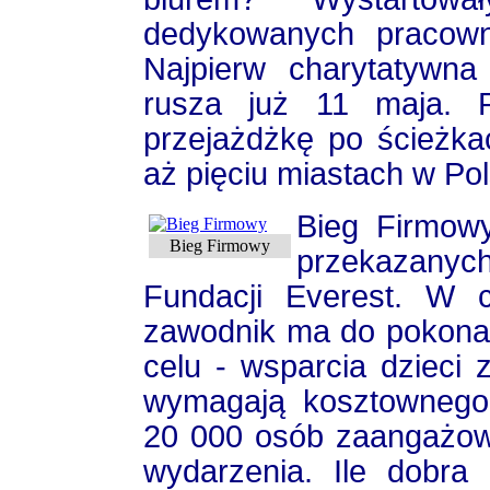
dedykowanych pracown
Najpierw charytatywn
rusza już 11 maja. 
przejażdżkę po ścieżk
aż pięciu miastach w Po
Bieg Firmowy
Bieg Firmowy
przekazanyc
Fundacji Everest. W c
zawodnik ma do pokona
celu - wsparcia dzieci 
wymagają kosztownego le
20 000 osób zaangażowa
wydarzenia. Ile dobra