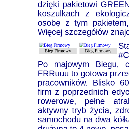
dzięki pakietowi GREE
koszulkach z ekologic
osobę z tym pakietem,
Więcej szczegółów znaj
St
Bieg Firmowy
Bieg Firmowy
#
Po majowym Biegu, c
FRRuuu to gotowa przest
pracowników. Blisko 6
firm z poprzednich edy
rowerowe, pełne atra
aktywny tryb życia, zd
samochodu na dwa kółk
drużyna to 4 nowe, pos