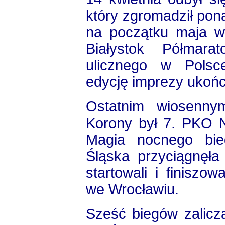
który zgromadził pon
na początku maja w
Białystok Półmara
ulicznego w Polsc
edycję imprezy ukoń
Ostatnim wiosenny
Korony był 7. PKO 
Magia nocnego bie
Śląska przyciągnęła
startowali i finiszow
we Wrocławiu.
Sześć biegów zalic