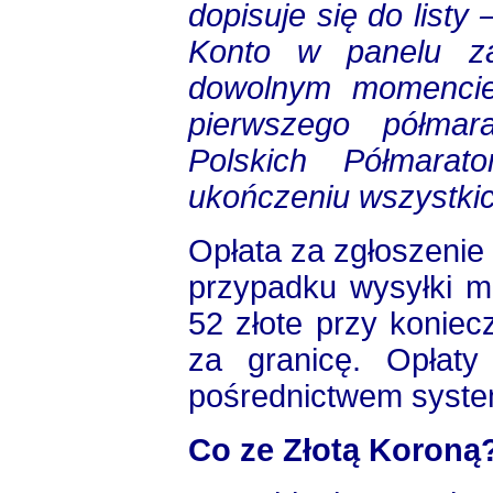
dopisuje się do list
Konto w panelu z
dowolnym momencie
pierwszego półma
Polskich Półmara
ukończeniu wszystki
Opłata za zgłoszenie
przypadku wysyłki me
52 złote przy koniec
za granicę. Opłat
pośrednictwem system
Co ze Złotą Koroną