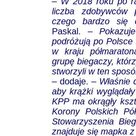
– W 2018 roku po ra
liczba zdobywców p
czego bardzo się 
Paskal.
– Pokazuje
podróżują po Polsce 
w kraju półmaraton
grupę biegaczy, któr
stworzyli w ten spos
– dodaje. –
Właśnie d
aby krążki wyglądał
KPP ma okrągły kszt
Korony Polskich Pó
Stowarzyszenia Bieg
znajduje się mapka 