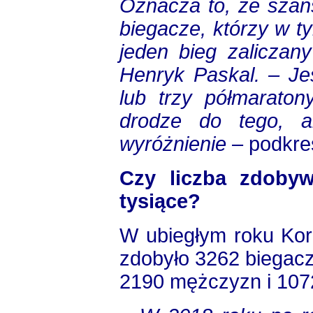
Oznacza to, że szan
biegacze, którzy w t
jeden bieg zaliczan
Henryk Paskal. – Je
lub trzy półmaraton
drodze do tego, a
wyróżnienie
– podkre
Czy liczba zdoby
tysiące?
W ubiegłym roku Kor
zdobyło 3262 biegacz
2190 mężczyzn i 1072