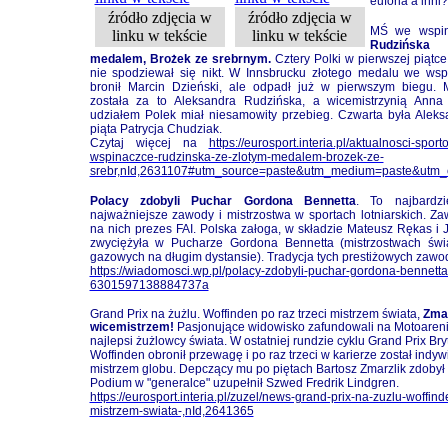
euforia a inni?
źródło zdjęcia w
źródło zdjęcia w
MŚ we wspin
linku w tekście
linku w tekście
Rudzińsk
medalem, Brożek ze srebrnym.
Cztery Polki w pierwszej piątc
nie spodziewał się nikt. W Innsbrucku złotego medalu we ws
bronił Marcin Dzieński, ale odpadł już w pierwszym biegu. M
została za to Aleksandra Rudzińska, a wicemistrzynią Anna 
udziałem Polek miał niesamowity przebieg. Czwarta była Aleks
piąta Patrycja Chudziak.
Czytaj więcej na
https://eurosport.interia.pl/aktualnosci-spo
wspinaczce-rudzinska-ze-zlotym-medalem-brozek-ze-
srebr,nId,2631107#utm_source=paste&utm_medium=paste&utm_c
Polacy zdobyli Puchar Gordona Bennetta
. To najbardzi
najważniejsze zawody i mistrzostwa w sportach lotniarskich. Za
na nich prezes
FAI.
Polska załoga, w składzie Mateusz Rękas i 
zwyciężyła w Pucharze Gordona Bennetta (mistrzostwach świ
gazowych na długim dystansie). Tradycja tych prestiżowych zawo
https://wiadomosci.wp.pl/polacy-zdobyli-puchar-gordona-bennetta
6301597138884737a
Grand Prix na żużlu. Woffinden po raz trzeci mistrzem świata,
Zmar
wicemistrzem
!
Pasjonujące widowisko zafundowali na Motoareni
najlepsi żużlowcy świata. W ostatniej rundzie cyklu Grand Prix Bryt
Woffinden obronił przewagę i po raz trzeci w karierze został indy
mistrzem globu. Depczący mu po piętach Bartosz Zmarzlik zdobył
Podium w "generalce" uzupełnił Szwed Fredrik Lindgren.
https://eurosport.interia.pl/zuzel/news-grand-prix-na-zuzlu-woffind
mistrzem-swiata-,nId,2641365