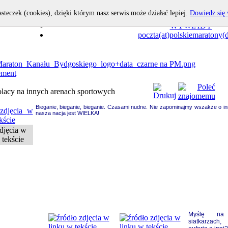
asteczek (cookies), dzięki którym nasz serwis może działać lepiej.
Dowiedz się 
OPOWIEDZ I TY!
WYWIADY
poczta(at)polskiemaratony(d
olacy na innych arenach sportowych
Bieganie, bieganie, bieganie. Czasami nudne. Nie zapominajmy wszakże o i
nasza nacja jest WIELKA!
djęcia w
 tekście
Myślę na
siatkarzach