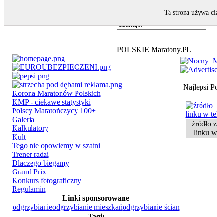
Ta strona używa ci
POLSKIE Maratony.PL
Najlepsi P
Korona Maratonów Polskich
KMP - ciekawe statystyki
Polscy Maratończycy 100+
Galeria
źródło z
Kalkulatory
linku w
Kult
Tego nie opowiemy w szatni
Trener radzi
Dlaczego biegamy
Grand Prix
Konkurs fotograficzny
Regulamin
Linki sponsorowane
odgrzybianie
odgrzybianie mieszkań
odgrzybianie ścian
Tagi: