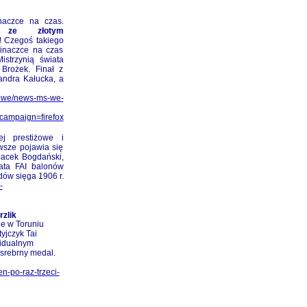
aczce na czas.
a ze złotym
e! Czegoś takiego
pinaczce na czas
istrzynią świata
Brożek. Finał z
andra Kałucka, a
rtowe/news-ms-we-
ampaign=firefox
ej prestiżowe i
wsze pojawia się
Jacek Bogdański,
ata FAI balonów
dów sięga 1906 r.
-
zlik
e w Toruniu
yjczyk Tai
widualnym
 srebrny medal.
en-po-raz-trzeci-