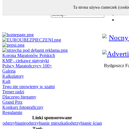
Ta strona używa ciasteczek (cooki
Korona Maratonów Polskich
KMP - ciekawe statystyki
Bydgoszcz 
Polscy Maratończycy 100+
Galeria
Kalkulatory
Kult
Tego nie opowiemy w szatni
Trener radzi
Dlaczego biegamy
Grand Prix
Konkurs fotograficzny
Regulamin
Linki sponsorowane
odgrzybianie
odgrzybianie mieszkań
odgrzybianie ścian
Tagi: