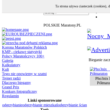
Ta strona używa ciasteczek (cookies), 
POLSKIE Maratony.PL
Korona Maratonów Polskich
KMP - ciekawe statystyki
Polscy Maratończycy 100+
Bieganie zacz
Galeria
Kalkulatory
Kult
Tego nie opowiemy w szatni
Trener radzi
Pho3nix 
Dlaczego biegamy
Półmara
Grand Prix
Konkurs fotograficzny
Regulamin
Linki sponsorowane
odgrzybianie
odgrzybianie mieszkań
odgrzybianie ścian
Tagi: